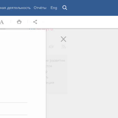
ная деятельность
Отчёты
Eng
 комиссии
Обращения
нам
Региональное развитие
да
Дальний Восток
вязь
Россия и мир
Безопасность
сть
Право и юстиция
яйство