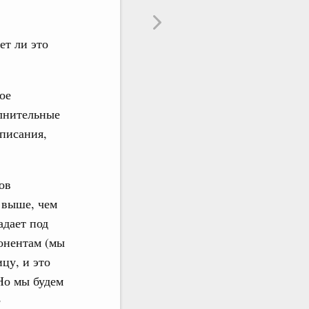
т ли это
ое
олнительные
дписания,
ов
 выше, чем
дает под
понентам (мы
цу, и это
Но мы будем
е