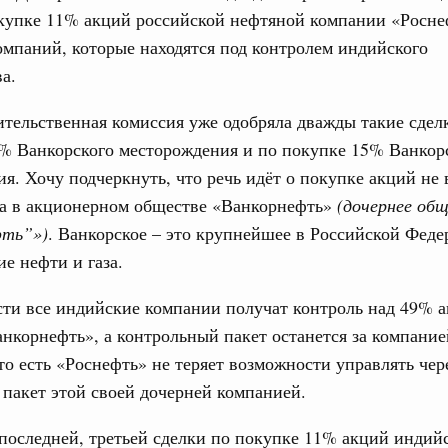
окупке 11% акций российской нефтяной компании «Росне
авцов поздравили российскую сборную с
иаде по искусственному интеллекту
мпаний, которые находятся под контролем индийского
а.
политики
скую область
тельственная комиссия уже одобряла дважды такие сдел
Email
9% Ванкорского месторождения и по покупке 15% Ванкор
и. Межбюджетные отношения
ортивной инфраструктуры построили и
я. Хочу подчеркнуть, что речь идёт о покупке акций не 
урным кредитам
 а в акционерном обществе «Ванкорнефть»
(дочернее об
фть”»)
. Ванкорское – это крупнейшее в Российской Фед
е нефти и газа.
ия госпрограмм повысит эффективность
ти все индийские компании получат контроль над 49% 
реда
нкорнефть», а контрольный пакет останется за компание
ик» завершил строительство и реконструкцию
то есть «Роснефть» не теряет возможности управлять чер
пакет этой своей дочерней компанией.
идация их последствий
ние правкомиссии по ликвидации последствий
 последней, третьей сделки по покупке 11% акций индий