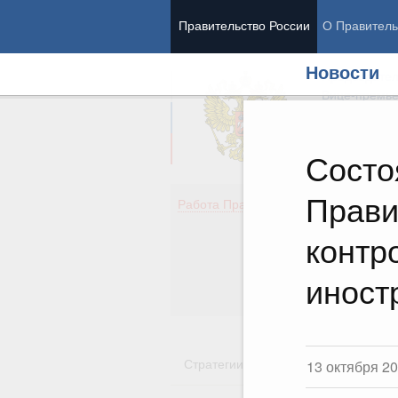
Правительство России
О Правитель
Новости
Председател
Вице-премь
Состо
Прави
Де
Работа Правительства
Здо
Обр
контр
Кул
Об
иност
Гос
Стратегии
Государственные пр
13 октября 2