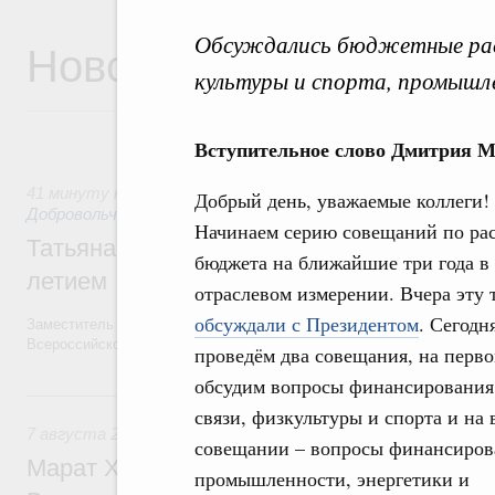
Обсуждались бюджетные расх
Новости
культуры и спорта, промышл
Вступительное слово Дмитрия М
41 минуту назад
,
Социальные инновации. Некоммерческие о
Добрый день, уважаемые коллеги!
Добровольчество и волонтёрство. Благотворительност
Начинаем серию совещаний по ра
Татьяна Голикова поздравила волонтёров
бюджета на ближайшие три года в
летием
отраслевом измерении. Вчера эту 
обсуждали с Президентом
. Сегодн
Заместитель Председателя Правительства Татьяна Голикова поздра
Всероссийского общественного движения «Волонтёры-медики» с 10
проведём два совещания, на перв
обсудим вопросы финансирования
Вчера
связи, физкультуры и спорта и на
7 августа 2026
,
Экономика городов. Городская среда
совещании – вопросы финансиров
Марат Хуснуллин провёл заседание ком
промышленности, энергетики и