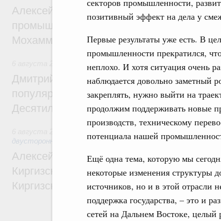
секторов промышленности, развит
Алексей Оверчук провёл рабочую встреч
позитивный эффект на дела у см
промышленности, недропользования и т
Первые результаты уже есть. В цел
Мохаммадом Атабаком
промышленности прекратился, что
6 августа 2026
,
Внутренний и въездной туризм
неплохо. И хотя ситуация очень р
Дмитрий Чернышенко: Порядка 110 марш
наблюдается довольно заметный р
популярного туризма в 35 регионах созд
закреплять, нужно выйти на траек
Десятилетия науки и технологий
продолжим поддерживать новые пр
производств, техническому перев
6 августа 2026
,
Экономические и гуманитарные отношения
потенциала нашей промышленнос
двусторонней основе
Алексей Оверчук принял участие в работе
Ещё одна тема, которую мы сегодн
Киргизского экономического форума и XII
некоторые изменения структуры д
Киргизской межрегиональной конференц
источников, но и в этой отрасли 
поддержка государства, – это и р
сетей на Дальнем Востоке, целый 