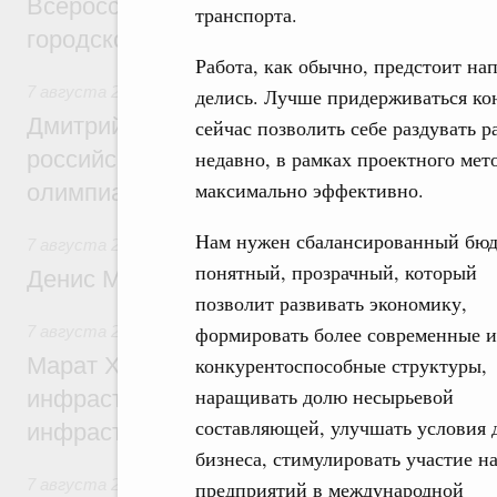
Всероссийского конкурса лучших проект
транспорта.
городской среды
Работа, как обычно, предстоит на
7 августа 2026
,
Отрасль информационных технологий
делись. Лучше придерживаться кон
Дмитрий Чернышенко и Сергей Кравцов 
сейчас позволить себе раздувать р
российскую сборную с победой на Межд
недавно, в рамках проектного мет
максимально эффективно.
олимпиаде по искусственному интеллект
Нам нужен сбалансированный бюд
7 августа 2026
,
Общие вопросы промышленной политики
понятный, прозрачный, который
Денис Мантуров посетил Ярославскую о
позволит развивать экономику,
формировать более современные и
7 августа 2026
,
Бюджеты субъектов Федерации. Межбюд
Марат Хуснуллин: 15 объектов спортивн
конкурентоспособные структуры,
наращивать долю несырьевой
инфраструктуры построили и обновили б
составляющей, улучшать условия 
инфраструктурным кредитам
бизнеса, стимулировать участие н
7 августа 2026
,
Развитие сельских территорий
предприятий в международной