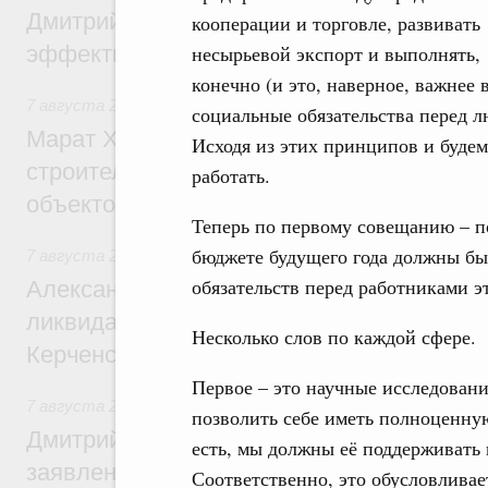
Дмитрий Патрушев: Синхронизация госп
кооперации и торговле, развивать
эффективность поддержки сельских тер
несырьевой экспорт и выполнять,
конечно (и это, наверное, важнее в
7 августа 2026
,
Экономика городов. Городская среда
социальные обязательства перед л
Марат Хуснуллин: «Единый заказчик» з
Исходя из этих принципов и будем
строительство и реконструкцию более 3
работать.
объектов
Теперь по первому совещанию – по
бюджете будущего года должны бы
7 августа 2026
,
Чрезвычайные ситуации и ликвидация их 
обязательств перед работниками эт
Александр Козлов провёл заседание пра
ликвидации последствий чрезвычайной с
Несколько слов по каждой сфере.
Керченском проливе
Первое – это научные исследовани
7 августа 2026
,
Среднее профессиональное образование
позволить себе иметь полноценну
Дмитрий Чернышенко: Установлен рекорд
есть, мы должны её поддерживать 
заявлений от абитуриентов колледжей и
Соответственно, это обусловливае