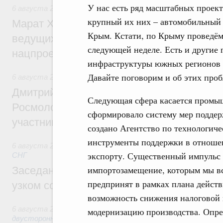
У нас есть ряд масштабных проек
6 августа 2026
,
Национальный проект «Инфраструктура д
крупный их них – автомобильный
Марат Хуснуллин: Порядка 200 дорожных
Крым. Кстати, по Крыму проведём
ведущих к спортивным объектам, обновят
следующей неделе. Есть и другие
нацпроекту «Инфраструктура для жизни
инфраструктуры южных регионов в
Давайте поговорим и об этих проб
6 августа 2026
,
Молодёжная политика
Дмитрий Чернышенко, Сергей Кравцов и
Следующая сфера касается промыш
Росмолодёжи Григорий Гуров поприветс
сформировало систему мер поддер
участников проекта «Кольцо открытий»
создано Агентство по технологиче
инструменты поддержки в отношени
6 августа 2026
,
Евразийский экономический союз. Интегр
экспорту. Существенный импульс 
СНГ
импортозамещение, которым мы вс
Заседание Евразийского межправительст
предпринят в рамках плана действ
узком составе
возможность снижения налоговой н
6 августа 2026
,
Экономические отношения с зарубежными 
модернизацию производства. Опре
двусторонней основе