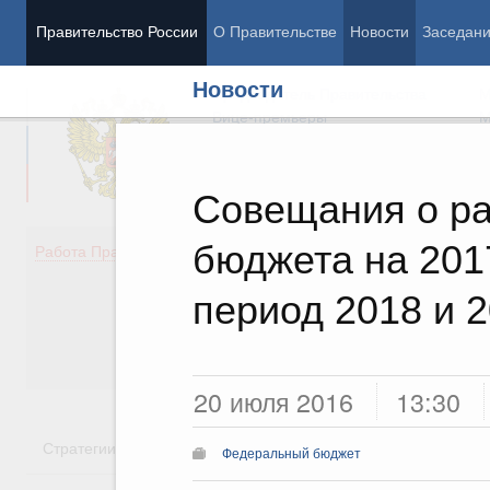
Правительство России
О Правительстве
Новости
Заседан
Новости
Председатель Правительства
М
Вице-премьеры
М
Совещания о ра
бюджета на 201
Демография
Занято
Работа Правительства
Здоровье
Технол
Образование
Эконом
период 2018 и 2
Культура
Финан
Общество
Социал
Государство
20 июля 2016
13:30
Стратегии
Государственные программы
Национальн
Федеральный бюджет