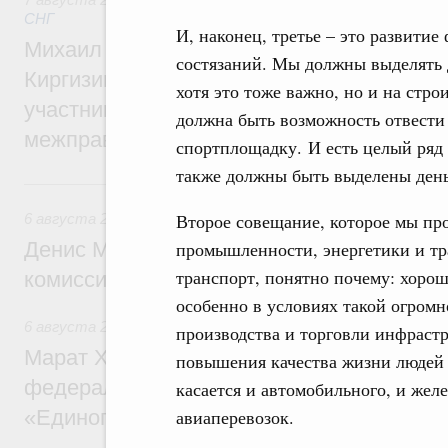
СНГ
И, наконец, третье – это развити
Михаил Мишустин принял участие во вст
состязаний. Мы должны выделять 
Киргизии Садыра Жапарова с главами де
хотя это тоже важно, но и на стр
участников заседания Евразийского
должна быть возможность отвести р
межправительственного совета
спортплощадку. И есть целый ряд
также должны быть выделены день
6 августа, четверг
Второе совещание, которое мы про
6 августа 2026
,
Общие вопросы промышленной политики
Денис Мантуров провёл заседание Прав
промышленности, энергетики и тр
транспорт, понятно почему: хорош
комиссии по промышленности
особенно в условиях такой огромн
6 августа 2026
,
Регулирование в сфере строительства
производства и торговли инфрастр
Марат Хуснуллин: Более 130 социальных
повышения качества жизни людей и
федерального значения построено под к
касается и автомобильного, и желе
«Единого заказчика»
авиаперевозок.