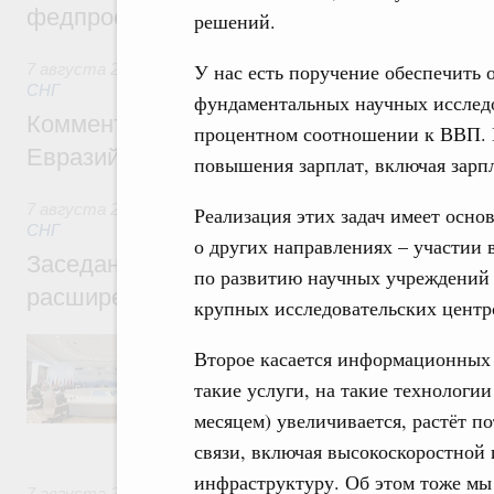
федпроекта «Профессионалитет»
решений.
У нас есть поручение обеспечить
7 августа 2026
,
Евразийский экономический союз. Интегр
СНГ
фундаментальных научных исследо
Комментарий Алексея Оверчука по итога
процентном соотношении к ВВП. Е
Евразийского межправительственного со
повышения зарплат, включая зарп
7 августа 2026
,
Евразийский экономический союз. Интегр
Реализация этих задач имеет основ
СНГ
о других направлениях – участии
Заседание Евразийского межправительст
по развитию научных учреждений 
расширенном составе
крупных исследовательских центр
В повестке заседания актуальные задачи 
Второе касается информационных т
числе совершенствование кооперации в о
регулирования и администрирования, разв
такие услуги, на такие технологи
обеспечение продовольственной безопасн
месяцем) увеличивается, растёт п
железнодорожных перевозок, формирован
рынка.
связи, включая высокоскоростной 
инфраструктуру. Об этом тоже мы 
7 августа 2026
,
Евразийский экономический союз. Интегр