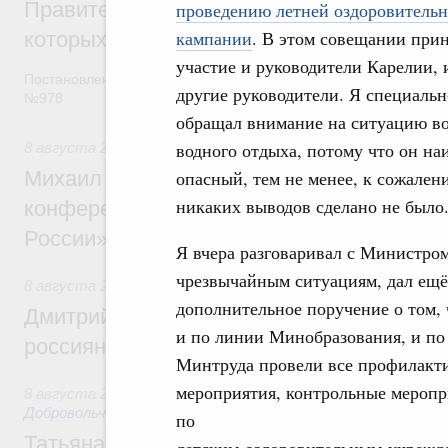
Правительство расширило перечень пре
проведению летней оздоровитель
кампании
. В этом совещании при
которых освобождаются от НДФЛ
участие и руководители Карелии, 
Постановление от 5 августа 2026 года
другие руководители. Я специальн
№978
обращал внимание на ситуацию в
водного отдыха, потому что он на
8 августа 2026
,
Отрасль информационных технологий
Михаил Мишустин дал поручения по итог
опасный, тем не менее, к сожален
никаких выводов сделано не было
конференции «Цифровая индустрия пр
России»
Я вчера разговаривал с Министро
чрезвычайным ситуациям, дал ещё
8 августа 2026
,
Спорт высших достижений и массовый сп
дополнительное поручение о том,
Дмитрий Чернышенко и Михаил Дегтярёв
и по линии Минобразования, и по
россиян с Днём физкультурника
Минтруда провели все профилакт
мероприятия, контрольные меропр
8 августа 2026
,
Социальные инновации. Некоммерческие ор
Добровольчество и волонтёрство. Благотворительност
по
Татьяна Голикова поздравила волонтёров