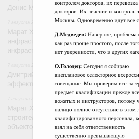
контролем докторов, их перевозка
Денис Мантуров посетил Ярославскую о
докторов. Их лечение и контроль 
Москвы. Одновременно идут все с
7 августа 2026
,
Бюджеты субъектов Федерации. Межбюд
Марат Хуснуллин: 15 объектов спортивн
Д.Медведев:
Наверное, проблема н
инфраструктуры построили и обновили б
как раз проще простого, после тог
инфраструктурным кредитам
нет уверенности, что в других лаг
О.Голодец:
Сегодня я собираю
7 августа 2026
,
Развитие сельских территорий
Дмитрий Патрушев: Синхронизация госп
внеплановое селекторное всеросс
совещание. Мы проверим все лаге
эффективность поддержки сельских тер
предмет квалификации прежде все
7 августа 2026
,
Экономика городов. Городская среда
вожатых и инструкторов, потому 
Марат Хуснуллин: «Единый заказчик» з
налицо полное отсутствие в этом 
строительство и реконструкцию более 3
квалифицированного персонала, 
объектов
взял на себя ответственность
существенно превышающую