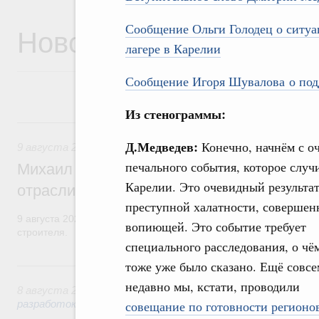
Новости
Сообщение Ольги Голодец о ситуац
лагере в Карелии
Сообщение Игоря Шувалова о под
Из стенограммы:
9 августа, воскресенье
Д.Медведев:
Конечно, начнём с о
9 августа 2026
,
Регулирование в сфере строительства
печального события, которое случ
Михаил Мишустин поздравил работников
Карелии. Это очевидный результа
отрасли с профессиональным празднико
преступной халатности, совершен
9 августа 2026 года отмечается профессиональный праздник –
вопиющей. Это событие требует
строителя.
специального расследования, о чё
тоже уже было сказано. Ещё совсе
8 августа, суббота
недавно мы, кстати, проводили
8 августа 2026
,
Государственная политика в сфере научны
разработок
совещание по готовности регионо