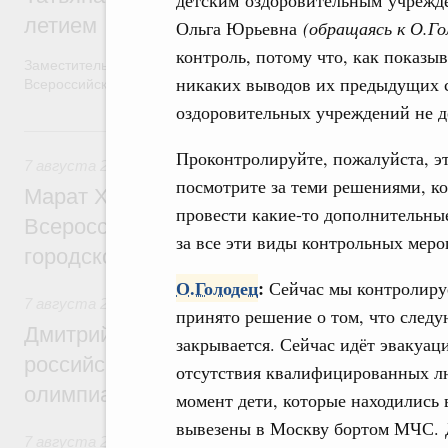
детским оздоровительным учрежд
летием
Ольга Юрьевна
(обращаясь к О.Го
контроль, потому что, как показыв
Заместитель Председателя Правительства Татьяна Голикова п
никаких выводов их предыдущих 
Всероссийского общественного движения «Волонтёры-медики»
оздоровительных учреждений не д
7 августа, пятница
Проконтролируйте, пожалуйста, эт
7 августа 2026
,
Экономика городов. Городская среда
посмотрите за теми решениями, ко
Марат Хуснуллин провёл заседание ком
провести какие-то дополнительные
Всероссийского конкурса лучших проект
за все эти виды контрольных мер
городской среды
О.Голодец
:
Сейчас мы контролиру
7 августа 2026
,
Отрасль информационных технологий
принято решение о том, что следу
Дмитрий Чернышенко и Сергей Кравцов 
закрывается. Сейчас идёт эвакуаци
российскую сборную с победой на Межд
отсутствия квалифицированных лю
олимпиаде по искусственному интеллект
момент дети, которые находились в
вывезены в Москву бортом МЧС. Д
7 августа 2026
,
Общие вопросы промышленной политики