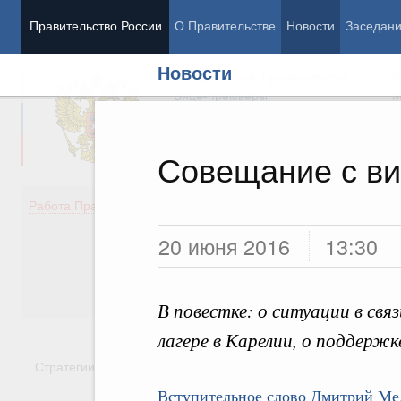
Правительство России
О Правительстве
Новости
Заседан
Новости
Председатель Правительства
М
Вице-премьеры
М
Совещание с в
Демография
Занято
Работа Правительства
Здоровье
Технол
20 июня 2016
13:30
Образование
Эконом
Культура
Финан
Общество
Социал
Государство
В повестке: о ситуации в свя
лагере в Карелии, о поддержк
Стратегии
Государственные программы
Национальн
Вступительное слово Дмитрий Ме