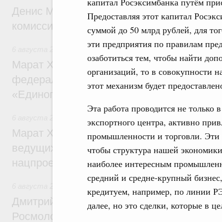
капитал Росэксимбанка путём при
Денис Мантуров провёл заседание Прав
Предоставляя этот капитал Росэкс
комиссии по промышленности
суммой до 50 млрд рублей, для то
эти предприятия по правилам пре
6 августа 2026
,
Регулирование в сфере строительства
озаботиться тем, чтобы найти до
Марат Хуснуллин: Более 130 социальных
организаций, то в совокупности н
федерального значения построено под к
этот механизм будет предоставлен
«Единого заказчика»
Эта работа проводится не только 
6 августа 2026
,
Национальный проект «Инфраструктура д
экспортного центра, активно при
Марат Хуснуллин: Порядка 200 дорожных
промышленности и торговли. Эти 
ведущих к спортивным объектам, обновят
чтобы структура нашей экономики 
нацпроекту «Инфраструктура для жизни
наиболее интересным промышленны
средний и средне-крупный бизнес
6 августа 2026
,
Молодёжная политика
кредитуем, например, по линии РЭ
Дмитрий Чернышенко, Сергей Кравцов и
далее, но это сделки, которые в ц
Росмолодёжи Григорий Гуров поприветс