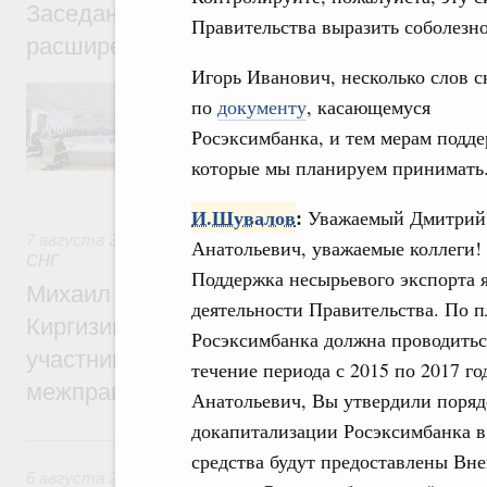
Заседание Евразийского межправительст
Правительства выразить соболезнов
расширенном составе
Игорь Иванович, несколько слов с
В повестке заседания актуальные задачи 
по
документу
, касающемуся
числе совершенствование кооперации в о
регулирования и администрирования, разв
Росэксимбанка, и тем мерам подд
обеспечение продовольственной безопасн
которые мы планируем принимать
железнодорожных перевозок, формирован
рынка.
И.Шувалов
:
Уважаемый Дмитрий
7 августа 2026
,
Евразийский экономический союз. Интегр
Анатольевич, уважаемые коллеги!
СНГ
Поддержка несырьевого экспорта 
Михаил Мишустин принял участие во вст
деятельности Правительства. По 
Киргизии Садыра Жапарова с главами де
Росэксимбанка должна проводиться
участников заседания Евразийского
течение периода с 2015 по 2017 г
межправительственного совета
Анатольевич, Вы утвердили поряд
докапитализации Росэксимбанка в
6 августа, четверг
средства будут предоставлены Вн
6 августа 2026
,
Общие вопросы промышленной политики