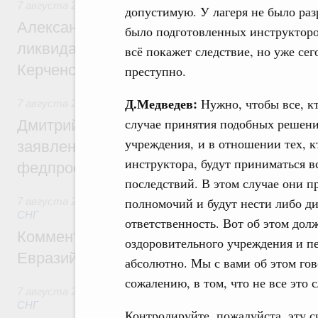
7 августа 2026
,
Чрезвычайные ситуации и ликвидация их 
допустимую. У лагеря не было раз
Александр Козлов провёл заседание пра
было подготовленных инструкторо
ликвидации последствий чрезвычайной с
всё покажет следствие, но уже се
Керченском проливе
преступно.
Д.Медведев:
Нужно, чтобы все, кт
7 августа 2026
,
Среднее профессиональное образование
случае принятия подобных решени
Дмитрий Чернышенко: Установлен рекорд
учреждения, и в отношении тех, к
заявлений от абитуриентов колледжей и
инструктора, будут приниматься в
федпроекта «Профессионалитет»
последствий. В этом случае они 
полномочий и будут нести либо д
7 августа 2026
,
Евразийский экономический союз. Интегр
СНГ
ответственность. Вот об этом дол
Комментарий Алексея Оверчука по итога
оздоровительного учреждения и пе
Евразийского межправительственного со
абсолютно. Мы с вами об этом гов
сожалению, в том, что не все это 
7 августа 2026
,
Евразийский экономический союз. Интегр
СНГ
Контролируйте, пожалуйста, эту с