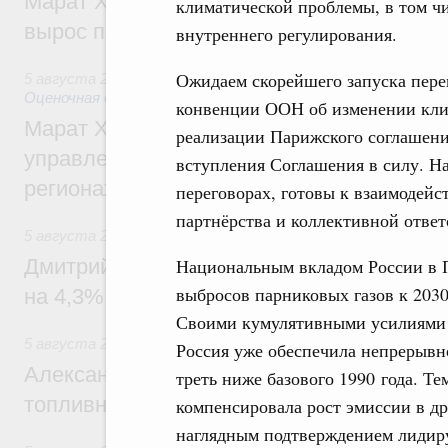
Марат Хуснуллин: Ввод нежилых зданий 
климатической проблемы, в том ч
вырос почти на треть
внутреннего регулирования.
Ожидаем скорейшего запуска пере
5 августа 2026
,
Земельные отношения. Кадастровая сист
Оценочная деятельность
конвенции ООН об изменении клим
Марат Хуснуллин: По решению правкоми
реализации Парижского соглашени
управление «ДОМ.РФ» перейдёт более 16
вступления Соглашения в силу. Н
регионах
переговорах, готовы к взаимодейс
партнёрства и коллективной ответ
5 августа 2026
,
Внутренний и въездной туризм
Дмитрий Чернышенко: Внутренний туриз
Национальным вкладом России в П
выбросов парниковых газов к 2030
на 4,3%, въездной – на 20,1%
Своими кумулятивными усилиями 
5 августа 2026
,
Оборот бензина и дизельного топлива
Россия уже обеспечила непрерывн
Александр Новак провёл совещание по с
треть ниже базового 1990 года. Т
топливном рынке
компенсировала рост эмиссии в др
наглядным подтверждением лидир