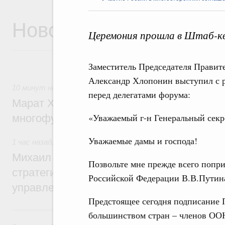
Новости
Церемония прошла в Штаб-к
Заместитель Председателя Правит
Александр Хлопонин выступил с 
10 минут назад
,
Дорожное хозяйство
перед делегатами форума:
Марат Хуснуллин: На двух скоростных т
«Уважаемый г-н Генеральный секр
многофункциональные зоны дорожного с
Уважаемые дамы и господа!
1 час назад
,
Технологическое развитие. Инновации
Михаил Мишустин дал поручения по ито
Позвольте мне прежде всего попри
стратегической сессии о совершенствов
Российской Федерации В.В.Путин
управления научно-технологическим раз
Предстоящее сегодня подписание
Вчера
большинством стран – членов ООН