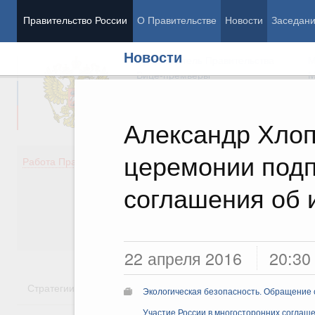
Правительство России
О Правительстве
Новости
Заседан
Новости
Председатель Правительства
М
Вице-премьеры
М
Александр Хлоп
церемонии подп
Демография
Занято
Работа Правительства
Здоровье
Технол
Образование
Эконом
соглашения об 
Культура
Финан
Общество
Социал
Государство
22 апреля 2016
20:30
Стратегии
Государственные программы
Национальн
Экологическая безопасность. Обращение 
Участие России в многосторонних соглаш