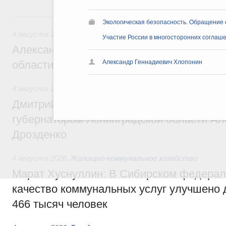
4 августа, вторник
Экологическая безопасность. Обращение 
4 августа 2026
Участие России в многосторонних соглаш
Александр Новак встретился с губернат
области Андреем Чибисом
Александр Геннадиевич Хлопонин
4 августа 2026
,
Общие вопросы агропромышленного компл
Дмитрий Патрушев провёл рабочую встр
губернатором Ленинградской области А
Дрозденко
4 августа 2026
,
Жилищно-коммунальное хозяйство
Марат Хуснуллин: В Сибирском федерал
качество коммунальных услуг улучшено 
466 тысяч человек