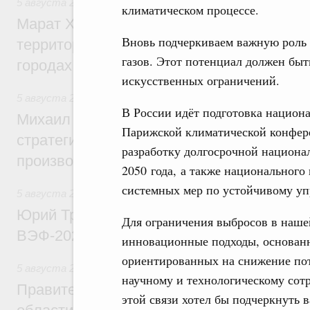
5 августа 2026
,
Жилищная политика, рынок жилья
климатическом процессе.
Марат Хуснуллин: Первые проекты компл
Вновь подчеркиваем важную роль 
территорий в Донбассе и Новороссии бу
газов. Этот потенциал должен быт
городах ДНР
искусственных ограничений.
5 августа 2026
,
Вопросы производительности труда и по
В России идёт подготовка национ
Михаил Мишустин дал поручения по ито
Парижской климатической конфер
стратегической сессии, посвящённой п
разработку долгосрочной национа
производительности труда
2050 года, а также национального
системных мер по устойчивому уп
5 августа 2026
,
Общие вопросы развития ДФО
Юрий Трутнев: Опубликована программа
Для ограничения выбросов в наше
ВЭФ-2026
инновационные подходы, основан
ориентированных на снижение по
5 августа 2026
,
Национальный проект «Экологическое бла
научному и технологическому сотр
Правительство увеличило объём финанс
этой связи хотел бы подчеркнуть