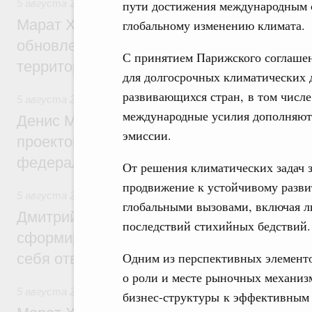
5 августа 2026
,
Жилищно-коммунальное хозяйство
пути достижения международным 
Марат Хуснуллин: Более 4,3 тыс. объек
глобальному изменению климата.
обновлено в России при участии Фонда 
С принятием Парижского соглаше
территорий
для долгосрочных климатических 
развивающихся стран, в том числе
5 августа 2026
,
Инструменты развития территорий. ОЭЗ.
международные усилия дополняют
Денис Мантуров провёл совещание по р
эмиссии.
проектов института кураторства в Ураль
федеральном округе
От решения климатических задач з
продвижение к устойчивому разви
5 августа 2026
,
Молодёжная политика
глобальными вызовами, включая л
Дмитрий Чернышенко: Всемирный фести
последствий стихийных бедствий.
сформировал целое сообщество людей, 
Одним из перспективных элемент
себя ответственность за будущее
о роли и месте рыночных механиз
5 августа 2026
,
Национальный проект «Инфраструктура д
бизнес-структуры к эффективным