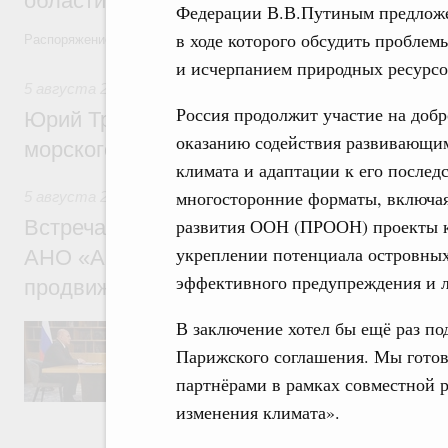
области в рамках федерального проекта
Федерации В.В.Путиным предложе
в ходе которого обсудить проблем
Распоряжение от 3 августа 2026 года №2067-р
и исчерпанием природных ресурсов
5 августа 2026
,
Арктическая деятельность
Россия продолжит участие на доб
Юрий Трутнев: Дноуглубительный флот 
оказанию содействия развивающим
морского пути будет создан
климата и адаптации к его послед
многосторонние форматы, включа
5 августа 2026
,
Деловая среда. Развитие конкуренции
развития ООН (ПРООН) проекты к
Встреча Михаила Мишустина с генераль
укреплении потенциала островных 
АНО «Агентство стратегических инициат
эффективного предупреждения и 
продвижению новых проектов» Светлан
В заключение хотел бы ещё раз по
Обсуждались ключевые направления рабо
достижения национальных целей развития,
Парижского соглашения. Мы готов
проектов по улучшению инвестиционного к
партнёрами в рамках совместной 
программы стандарта общественного капит
экономики. Также речь шла о проектах в 
изменения климата».
экологии. Отдельно обсуждались вопросы
ЕАЭС.