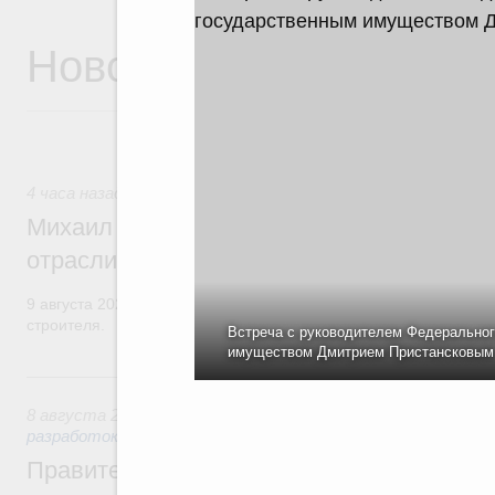
Новости
4 часа назад
,
Регулирование в сфере строительства
Михаил Мишустин поздравил работников
отрасли с профессиональным празднико
9 августа 2026 года отмечается профессиональный праздник –
строителя.
Встреча с руководителем Федеральног
имуществом Дмитрием Пристансковым
Вчера
8 августа 2026
,
Государственная политика в сфере научны
разработок
Правительство расширило перечень пре