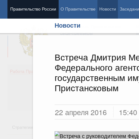
Правительство России
О Правительстве
Новости
Заседан
Новости
Председатель Правительства
М
Вице-премьеры
М
Встреча Дмитрия Ме
Федерального агент
Демография
Занято
Работа Правительства
государственным и
Здоровье
Технол
Образование
Эконом
Пристансковым
Культура
Финан
Общество
Социал
Государство
22 апреля 2016
15:40
Стратегии
Государственные программы
Национальн