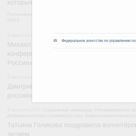
которых освобождаются от НДФЛ
Постановление от 5 августа 2026 года
№978
8 августа 2026
,
Отрасль информационных технологий
Федеральное агентство по управлению го
Михаил Мишустин дал поручения по итог
конференции «Цифровая индустрия пр
России»
8 августа 2026
,
Спорт высших достижений и массовый сп
Дмитрий Чернышенко и Михаил Дегтярёв
россиян с Днём физкультурника
8 августа 2026
,
Социальные инновации. Некоммерческие ор
Добровольчество и волонтёрство. Благотворительност
Татьяна Голикова поздравила волонтёров
летием