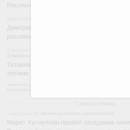
России»
8 августа 2026
,
Спорт высших достижений и массовый сп
Дмитрий Чернышенко и Михаил Дегтярёв
россиян с Днём физкультурника
8 августа 2026
,
Социальные инновации. Некоммерческие ор
Добровольчество и волонтёрство. Благотворительност
Татьяна Голикова поздравила волонтёров
летием
Заместитель Председателя Правительства Татьяна Голикова поздра
Всероссийского общественного движения «Волонтёры-медики» с 10
7 августа, пятница
7 августа 2026
,
Экономика городов. Городская среда
Марат Хуснуллин провёл заседание ком