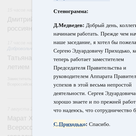
Стенограмма:
15 часов назад
,
Спорт высших достижений и массовый сп
Дмитрий Чернышенко и Михаил Дегтярёв
Д.Медведев:
Добрый день, колле
россиян с Днём физкультурника
начинаем работать. Прежде чем н
наше заседание, я хотел бы пожел
17 часов назад
,
Социальные инновации. Некоммерческие орг
Добровольчество и волонтёрство. Благотворительност
Сергею Эдуардовичу Приходько, 
Татьяна Голикова поздравила волонтёров
теперь работает заместителем
летием
Председателя Правительства и
руководителем Аппарата Правител
Заместитель Председателя Правительства Татьяна Голикова поздра
успехов в этой весьма непростой
Всероссийского общественного движения «Волонтёры-медики» с 10
деятельности. Сергея Эдуардовича
Вчера
хорошо знаете и по прежней работ
7 августа 2026
,
Экономика городов. Городская среда
что надеюсь, что сотрудничество 
Марат Хуснуллин провёл заседание ком
С.Приходько
:
Спасибо.
Всероссийского конкурса лучших проект