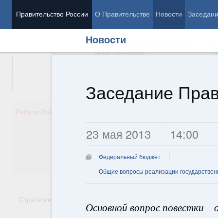
Правительство России
О Правительстве
Новости
Заседан
Новости
Председатель Правительства
М
Вице-премьеры
М
Заседание Прав
Демография
Занято
Работа Правительства
Здоровье
Технол
23 мая 2013
14:00
Образование
Эконом
Культура
Финан
Общество
Социал
Федеральный бюджет
Государство
Общие вопросы реализации государствен
Стратегии
Государственные программы
Национальн
Основной вопрос повестки – 