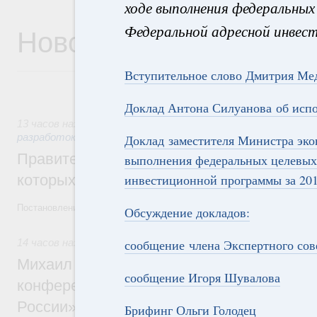
ходе выполнения федеральных
Новости
Федеральной адресной инвест
Вступительное слово Дмитрия Ме
Доклад Антона Силуанова об исп
13 часов назад
,
Государственная политика в сфере научны
разработок
Доклад заместителя Министра эко
Правительство расширило перечень пре
выполнения федеральных целевых
которых освобождаются от НДФЛ
инвестиционной программы за 201
Постановление от 5 августа 2026 года №978
Обсуждение докладов:
14 часов назад
,
Отрасль информационных технологий
сообщение члена Экспертного сов
Михаил Мишустин дал поручения по итог
сообщение Игоря Шувалова
конференции «Цифровая индустрия пр
России»
Брифинг Ольги Голодец