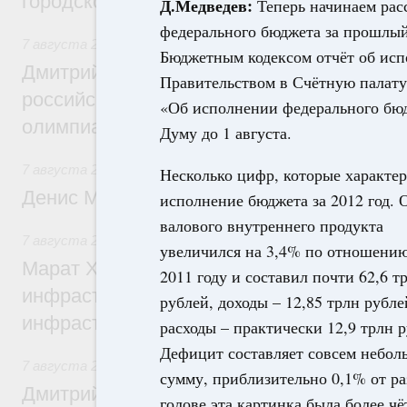
городской среды
Д.Медведев:
Теперь начинаем рас
федерального бюджета за прошлый 
7 августа 2026
,
Отрасль информационных технологий
Бюджетным кодексом отчёт об исп
Дмитрий Чернышенко и Сергей Кравцов 
Правительством в Счётную палату 
российскую сборную с победой на Межд
«Об исполнении федерального бюд
олимпиаде по искусственному интеллект
Думу до 1 августа.
7 августа 2026
,
Общие вопросы промышленной политики
Несколько цифр, которые характе
Денис Мантуров посетил Ярославскую о
исполнение бюджета за 2012 год. 
валового внутреннего продукта
7 августа 2026
,
Бюджеты субъектов Федерации. Межбюд
увеличился на 3,4% по отношению
Марат Хуснуллин: 15 объектов спортивн
2011 году и составил почти 62,6 т
инфраструктуры построили и обновили б
рублей, доходы – 12,85 трлн рубле
инфраструктурным кредитам
расходы – практически 12,9 трлн р
Дефицит составляет совсем небо
7 августа 2026
,
Развитие сельских территорий
сумму, приблизительно 0,1% от ра
Дмитрий Патрушев: Синхронизация госп
голове эта картинка была более чё