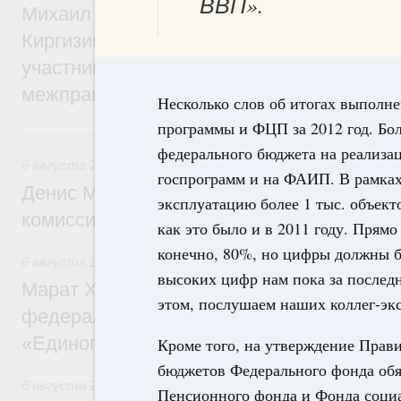
ВВП».
Михаил Мишустин принял участие во вст
Киргизии Садыра Жапарова с главами де
участников заседания Евразийского
межправительственного совета
Несколько слов об итогах выполн
программы и ФЦП за 2012 год. Бол
6 августа, четверг
федерального бюджета на реализа
6 августа 2026
,
Общие вопросы промышленной политики
госпрограмм и на ФАИП. В рамка
Денис Мантуров провёл заседание Прав
эксплуатацию более 1 тыс. объект
комиссии по промышленности
как это было и в 2011 году. Прямо 
конечно, 80%, но цифры должны б
6 августа 2026
,
Регулирование в сфере строительства
высоких цифр нам пока за последн
Марат Хуснуллин: Более 130 социальных
этом, послушаем наших коллег-эк
федерального значения построено под к
«Единого заказчика»
Кроме того, на утверждение Прав
бюджетов Федерального фонда обя
6 августа 2026
,
Национальный проект «Инфраструктура д
Пенсионного фонда и Фонда социа