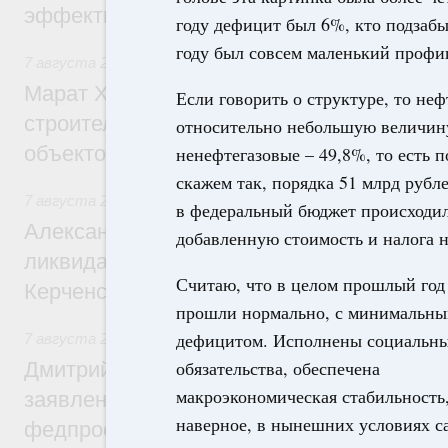
эффективность поддержки сельских тер
году дефицит был 6%, кто подзабы
году был совсем маленький профи
7 августа 2026
,
Экономика городов. Городская среда
Марат Хуснуллин: «Единый заказчик» з
Если говорить о структуре, то не
строительство и реконструкцию более 3
относительно небольшую величину
объектов
ненефтегазовые – 49,8%, то есть п
скажем так, порядка 51 млрд рубл
7 августа 2026
,
Чрезвычайные ситуации и ликвидация их 
в федеральный бюджет происходил
Александр Козлов провёл заседание пра
добавленную стоимость и налога 
ликвидации последствий чрезвычайной с
Считаю, что в целом прошлый год
Керченском проливе
прошли нормально, с минимальн
дефицитом. Исполнены социальн
7 августа 2026
,
Среднее профессиональное образование
обязательства, обеспечена
Дмитрий Чернышенко: Установлен рекорд
макроэкономическая стабильность,
заявлений от абитуриентов колледжей и
наверное, в нынешних условиях с
федпроекта «Профессионалитет»