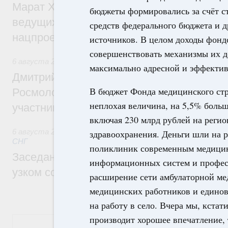
Марат Хуснуллин: Порядка 200 дорожных
бюджеты формировались за счёт с
ведущих к спортивным объектам, обновят
средств федерального бюджета и 
нацпроекту «Инфраструктура для жизни
источников. В целом доходы фонд
совершенствовать механизмы их д
6 августа 2026
,
Молодёжная политика
максимально адресной и эффекти
Дмитрий Чернышенко, Сергей Кравцов и
В бюджет Фонда медицинского стр
Росмолодёжи Григорий Гуров поприветс
неплохая величина, на 5,5% больш
участников проекта «Кольцо открытий»
включая 230 млрд рублей на реги
6 августа 2026
,
Евразийский экономический союз. Интегр
здравоохранения. Деньги шли на 
СНГ
поликлиник современным медицин
Заседание Евразийского межправительст
информационных систем и професс
узком составе
расширение сети амбулаторной м
медицинских работников и едино
на работу в село. Вчера мы, кстат
производит хорошее впечатление, 
Показать еще