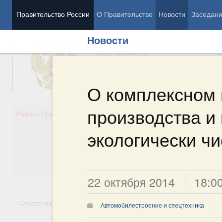
Правительство России
О Правительстве
Новости
Заседан
Новости
Председатель Правительства
М
Вице-премьеры
М
О комплексном 
производства и
Демография
Занято
Работа Правительства
Здоровье
Технол
Образование
Эконом
экологически чи
Культура
Финан
Общество
Социал
Государство
22 октября 2014
18:0
Стратегии
Государственные программы
Национальн
Автомобилестроение и спецтехника