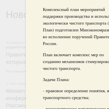
Комплексный план мероприятий
Новости
поддержки производства и исполь
экологически чистого транспорта (
План) подготовлен Минэкономраз
во исполнение поручений Правите
России.
41 минуту назад
,
Государственная политика в сфере науч
разработок
План включает комплекс мер по
Правительство расширило перечень пре
созданию механизмов стимулирова
которых освобождаются от НДФЛ
чистого транспорта.
Постановление от 5 августа 2026 года №978
Задачи Плана:
2 часа назад
,
Отрасль информационных технологий
- правовое определение понятия, 
Михаил Мишустин дал поручения по итог
транспортного средства;
конференции «Цифровая индустрия пр
России»
- государственное регулирование 