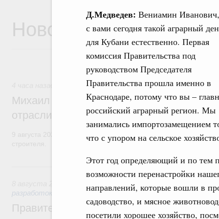
Д.Медведев:
Вениамин Иванович,
Новости
с вами сегодня такой аграрный ден
для Кубани естественно. Первая
комиссия Правительства под
руководством Председателя
Правительства прошла именно в
4 часа назад
,
Регулирование в сфере строительства
Краснодаре, потому что вы – глав
Михаил Мишустин поздравил работников
российский аграрный регион. Мы
отрасли с профессиональным празднико
занимались импортозамещением т
9 августа 2026 года отмечается профессиональный праздник –
что с упором на сельское хозяйств
строителя.
Этот год определяющий и по тем п
Вчера
возможности перенастройки нашего
8 августа 2026
,
Государственная политика в сфере научны
направлений, которые вошли в про
разработок
садоводство, и мясное животново
Правительство расширило перечень пре
посетили хорошее хозяйство, посмо