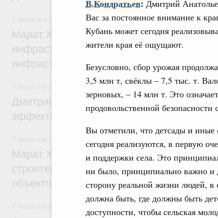
В.Кондратьев
:
Дмитрий Анатольев
Вас за постоянное внимание к кра
7 августа 2026
,
Бюджеты субъектов Федерации. Межбюд
Кубань может сегодня реализовыв
Марат Хуснуллин: 15 объектов спортивн
жители края её ощущают.
инфраструктуры построили и обновили б
инфраструктурным кредитам
Безусловно, сбор урожая продолжа
3,5 млн т, свёклы – 7,5 тыс. т. В
7 августа 2026
,
Развитие сельских территорий
зерновых, – 14 млн т. Это означае
Дмитрий Патрушев: Синхронизация госп
продовольственной безопасности 
эффективность поддержки сельских тер
Вы отметили, что детсады и иные
7 августа 2026
,
Экономика городов. Городская среда
сегодня реализуются, в первую оч
Марат Хуснуллин: «Единый заказчик» з
и поддержки села. Это принципиал
строительство и реконструкцию более 3
ни было, принципиально важно и 
объектов
сторону реальной жизни людей, в с
должна быть, где должны быть дет
7 августа 2026
,
Чрезвычайные ситуации и ликвидация их 
доступности, чтобы сельская моло