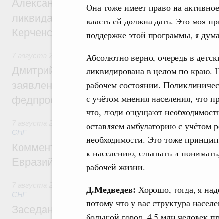
Александр Козлов провёл заседание пра
Она тоже имеет право на активное
ликвидации последствий чрезвычайной с
власть ей должна дать. Это моя п
Керченском проливе
поддержке этой программы, я дума
Абсолютно верно, очередь в детски
7 августа 2026
,
Среднее профессиональное образование
Дмитрий Чернышенко: Установлен рекорд
ликвидирована в целом по краю. Ш
рабочем состоянии. Поликлиническ
заявлений от абитуриентов колледжей и
с учётом мнения населения, что п
федпроекта «Профессионалитет»
что, люди ощущают необходимость
7 августа 2026
,
Евразийский экономический союз. Интегр
оставляем амбулаторию с учётом р
СНГ
необходимости. Это тоже принцип
Комментарий Алексея Оверчука по итога
к населению, слышать и понимать,
Евразийского межправительственного со
рабочей жизни.
7 августа 2026
,
Евразийский экономический союз. Интегр
Д.Медведев:
Хорошо, тогда, я над
СНГ
потому что у вас структура населе
Заседание Евразийского межправительст
большой город, 4,5 млн человек 