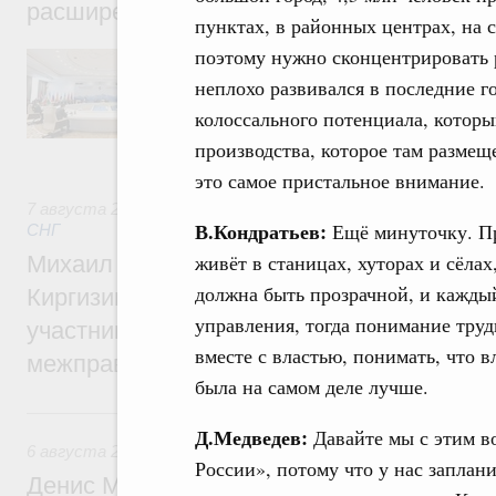
расширенном составе
пунктах, в районных центрах, на с
поэтому нужно сконцентрировать 
В повестке заседания актуальные задачи 
числе совершенствование кооперации в о
неплохо развивался в последние го
регулирования и администрирования, разв
колоссального потенциала, которы
обеспечение продовольственной безопасн
железнодорожных перевозок, формирован
производства, которое там размещ
рынка.
это самое пристальное внимание.
7 августа 2026
,
Евразийский экономический союз. Интегр
В.Кондратьев:
Ещё минуточку. Пр
СНГ
живёт в станицах, хуторах и сёлах
Михаил Мишустин принял участие во вст
должна быть прозрачной, и каждый
Киргизии Садыра Жапарова с главами де
управления, тогда понимание труд
участников заседания Евразийского
вместе с властью, понимать, что в
межправительственного совета
была на самом деле лучше.
6 августа, четверг
Д.Медведев:
Давайте мы с этим в
6 августа 2026
,
Общие вопросы промышленной политики
России», потому что у нас заплан
Денис Мантуров провёл заседание Прав