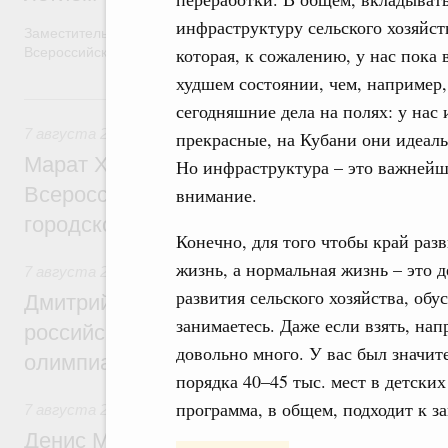
инфраструктуру сельского хозяйст
Заместитель Председателя Правительства Татьяна Голикова п
которая, к сожалению, у нас пока 
Всероссийского общественного движения «Волонтёры-медики»
худшем состоянии, чем, например,
7 августа, пятница
сегодняшние дела на полях: у нас 
7 августа 2026
,
Экономика городов. Городская среда
прекрасные, на Кубани они идеаль
Марат Хуснуллин провёл заседание ком
Но инфраструктура – это важнейша
Всероссийского конкурса лучших проект
внимание.
городской среды
Конечно, для того чтобы край раз
жизнь, а нормальная жизнь – это 
7 августа 2026
,
Отрасль информационных технологий
развития сельского хозяйства, обу
Дмитрий Чернышенко и Сергей Кравцов 
занимаетесь. Даже если взять, нап
российскую сборную с победой на Межд
довольно много. У вас был значи
олимпиаде по искусственному интеллект
порядка 40–45 тыс. мест в детски
программа, в общем, подходит к з
7 августа 2026
,
Общие вопросы промышленной политики
Денис Мантуров посетил Ярославскую о