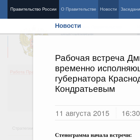
Правительство России
О Правительстве
Новости
Заседан
Новости
Председатель Правительства
М
Вице-премьеры
М
Рабочая встреча Дм
временно исполняю
Демография
Занято
Работа Правительства
губернатора Красно
Здоровье
Технол
Образование
Эконом
Кондратьевым
Культура
Финан
Общество
Социал
Государство
11 августа 2015
16:30
Стратегии
Государственные программы
Национальн
Стенограмма начала встречи: