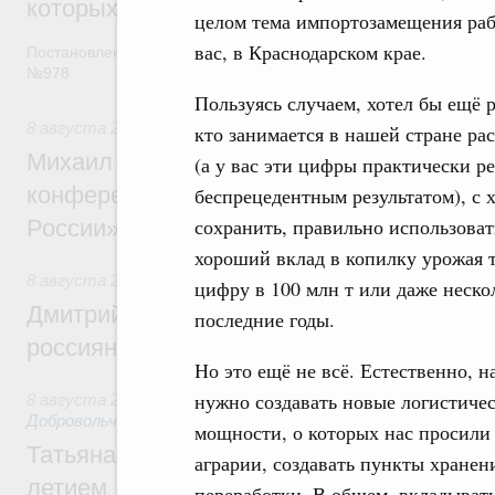
которых освобождаются от НДФЛ
целом тема импортозамещения рабо
вас, в Краснодарском крае.
Постановление от 5 августа 2026 года
№978
Пользуясь случаем, хотел бы ещё р
8 августа 2026
,
Отрасль информационных технологий
кто занимается в нашей стране ра
Михаил Мишустин дал поручения по итог
(а у вас эти цифры практически ре
конференции «Цифровая индустрия пр
беспрецедентным результатом), с 
сохранить, правильно использоват
России»
хороший вклад в копилку урожая 
8 августа 2026
,
Спорт высших достижений и массовый сп
цифру в 100 млн т или даже неско
Дмитрий Чернышенко и Михаил Дегтярёв
последние годы.
россиян с Днём физкультурника
Но это ещё не всё. Естественно, н
нужно создавать новые логистиче
8 августа 2026
,
Социальные инновации. Некоммерческие ор
Добровольчество и волонтёрство. Благотворительност
мощности, о которых нас просили
Татьяна Голикова поздравила волонтёров
аграрии, создавать пункты хранен
летием
переработки. В общем, вкладывать