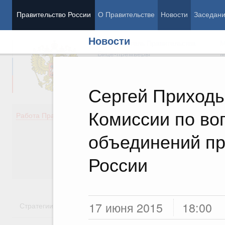
Правительство России
О Правительстве
Новости
Заседан
Новости
Председатель Правительства
М
Вице-премьеры
М
Сергей Приходь
Комиссии по во
Демография
Занято
Работа Правительства
Здоровье
Технол
Образование
Эконом
объединений пр
Культура
Финан
Общество
Социал
России
Государство
17 июня 2015
18:00
Стратегии
Государственные программы
Национальн