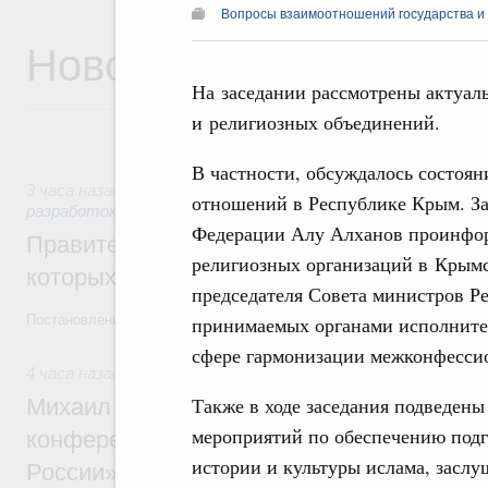
Вопросы взаимоотношений государства и
Новости
На заседании рассмотрены актуал
и религиозных объединений.
В частности, обсуждалось состоя
3 часа назад
,
Государственная политика в сфере научных 
отношений в Республике Крым. З
разработок
Федерации Алу Алханов проинформ
Правительство расширило перечень пре
религиозных организаций в Крымс
которых освобождаются от НДФЛ
председателя Совета министров Р
принимаемых органами исполнител
Постановление от 5 августа 2026 года №978
сфере гармонизации межконфесси
4 часа назад
,
Отрасль информационных технологий
Также в ходе заседания подведены
Михаил Мишустин дал поручения по итог
мероприятий по обеспечению подг
конференции «Цифровая индустрия пр
истории и культуры ислама, засл
России»