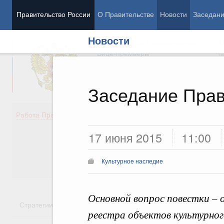
Правительство России
О Правительстве
Новости
Заседан
Новости
Председатель Правительства
М
Вице-премьеры
М
Заседание Прав
Демография
Занято
Работа Правительства
Здоровье
Технол
17 июня 2015
11:00
Образование
Эконом
Культура
Финан
Общество
Социал
Культурное наследие
Государство
Основной вопрос повестки – 
Стратегии
Государственные программы
Национальн
реестра объектов культурног