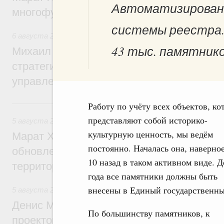
Автоматизирован
многофункциональные зоны дорожного с
системы реестра.
6 августа 2026
,
Технологическое развитие. Инновации
43 тыс. памятнико
Михаил Мишустин дал поручения по ито
стратегической сессии о совершенствов
управления научно-технологическим раз
5 августа, среда
Работу по учёту всех объектов, ко
представляют собой историко-
5 августа 2026
,
Жилищно-коммунальное хозяйство
культурную ценность, мы ведём
Марат Хуснуллин: Более 4,3 тыс. объек
постоянно. Началась она, наверное
обновлено в России при участии Фонда 
10 назад в таком активном виде. Д
территорий
года все памятники должны быть
внесены в Единый государственны
5 августа 2026
,
Инструменты развития территорий. ОЭЗ.
Денис Мантуров провёл совещание по р
По большинству памятников, к
проектов института кураторства в Ураль