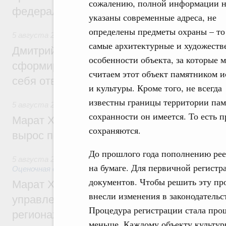
сожалению, полной информации н
федеральном округе
указаны современные адреса, не
определены предметы охраны – то 
5 августа 2026
,
Молодёжная политика
самые архитектурные и художест
Дмитрий Чернышенко: Всемирный фести
особенности объекта, за которые 
сформировал целое сообщество людей, 
считаем этот объект памятником 
себя ответственность за будущее
и культуры. Кроме того, не всегда
известны границы территории пам
5 августа 2026
,
Национальный проект «Инфраструктура д
сохранности он имеется. То есть 
Марат Хуснуллин: Ввод нежилых зданий 
сохраняются.
вырос почти на треть
До прошлого года пополнению реес
5 августа 2026
,
Земельные отношения. Кадастровая сист
на бумаге. Для первичной регистр
Оценочная деятельность
документов. Чтобы решить эту про
Марат Хуснуллин: По решению правкоми
внесли изменения в законодательст
управление «ДОМ.РФ» перейдёт более 16
Процедура регистрации стала прощ
регионах
меньше. Каждому объекту культур