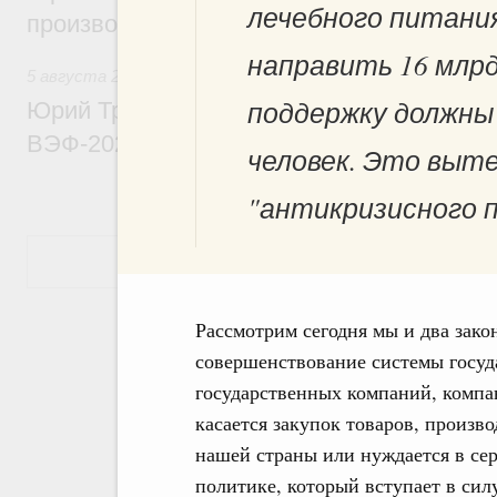
лечебного питани
производительности труда
направить 16 млрд
5 августа 2026
,
Общие вопросы развития ДФО
поддержку должны 
Юрий Трутнев: Опубликована программа
ВЭФ-2026
человек. Это выт
"антикризисного п
Показать еще
Рассмотрим сегодня мы и два зако
совершенствование системы госуд
государственных компаний, компа
касается закупок товаров, произво
нашей страны или нуждается в се
политике, который вступает в сил