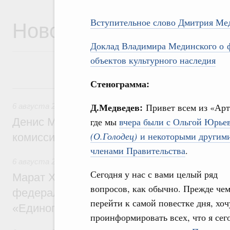
Новости
Вступительное слово Дмитрия Ме
Доклад Владимира Мединского о 
объектов культурного наследия
Стенограмма:
6 августа, четверг
Д.Медведев:
Привет всем из «Арт
6 августа 2026
,
Общие вопросы промышленной политики
Денис Мантуров провёл заседание Прав
где мы
вчера были с Ольгой Юрье
(О.Голодец)
и некоторыми другим
комиссии по промышленности
членами Правительства
.
6 августа 2026
,
Регулирование в сфере строительства
Сегодня у нас с вами целый ряд
Марат Хуснуллин: Более 130 социальных
вопросов, как обычно. Прежде че
федерального значения построено под к
перейти к самой повестке дня, хоч
«Единого заказчика»
проинформировать всех, что я сег