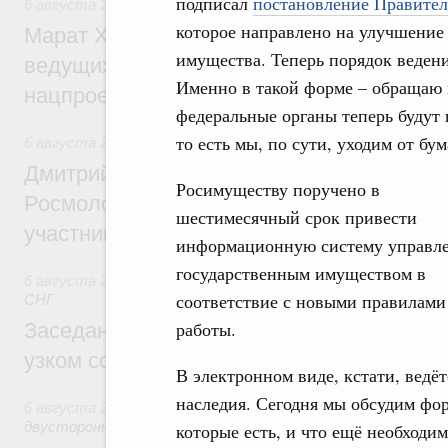
подписал
постановление Правител
6 августа 2026
,
Национальный проект «Инфраструктура д
которое направлено на улучшение
Марат Хуснуллин: Порядка 200 дорожных
имущества. Теперь порядок ведени
ведущих к спортивным объектам, обновят
Именно в такой форме – обращаю 
нацпроекту «Инфраструктура для жизни
федеральные органы теперь будут 
то есть мы, по сути, уходим от б
6 августа 2026
,
Молодёжная политика
Дмитрий Чернышенко, Сергей Кравцов и
Росимуществу поручено в
Росмолодёжи Григорий Гуров поприветс
шестимесячный срок привести
участников проекта «Кольцо открытий»
информационную систему управл
государственным имуществом в
6 августа 2026
,
Евразийский экономический союз. Интегр
соответствие с новыми правилами
СНГ
работы.
Заседание Евразийского межправительст
узком составе
В электронном виде, кстати, ведё
наследия. Сегодня мы обсудим фор
6 августа 2026
,
Экономические отношения с зарубежными 
двусторонней основе
которые есть, и что ещё необходим