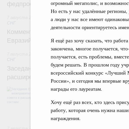
огромный мегаполис, и возможност
федпроекта «Профессионалитет»
Но есть у нас удалённые регионы,
7 августа 2026
,
Евразийский экономический союз. Интегр
а люди у нас все имеют одинаковые
СНГ
деятельности ориентируетесь имен
Комментарий Алексея Оверчука по итога
Евразийского межправительственного со
Я ещё раз хочу сказать, что работа
закончена, многое получается, что
7 августа 2026
,
Евразийский экономический союз. Интегр
получается, есть проблемы, вместе
СНГ
будем решать. В прошлом году уч
Заседание Евразийского межправительст
всероссийский конкурс «Лучший
расширенном составе
России», и сегодня мы впервые в
награды его лауреатам.
В повестке заседания актуальные задачи 
числе совершенствование кооперации в о
регулирования и администрирования, разв
Хочу ещё раз всех, кто здесь при
обеспечение продовольственной безопасн
работу, которая очень нужна наш
железнодорожных перевозок, формирован
рынка.
награждения.
7 августа 2026
,
Евразийский экономический союз. Интегр