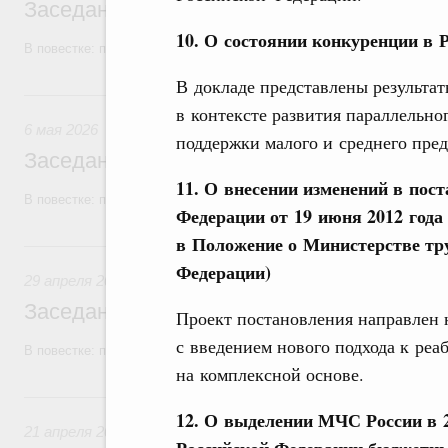
Заседание Правительства (2026 год, №1
10. О состоянии конкуренции в Р
В повестке: проекты федеральных законов, бюджетные ассигновани
В докладе представлены результат
6 мая, среда
в контексте развития параллельн
6 мая 2026
поддержки малого и среднего пре
Заседание Правительства (2026 год, №1
11. О внесении изменений в пос
В повестке: проекты федеральных законов, бюджетные ассигновани
Федерации от 19 июня 2012 года
в Положение о Министерстве тр
29 апреля, среда
Федерации)
29 апреля 2026
Заседание Правительства (2026 год, №1
Проект постановления направлен 
с введением нового подхода к ре
В повестке: проекты федеральных законов.
на комплексной основе.
21 апреля, вторник
12. О выделении МЧС России в 2
21 апреля 2026