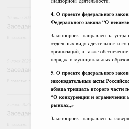
(надзорной) деятельности.
16 июля, четверг
4. О проекте федерального зако
16 июля 2026
Федерального закона “О некомм
Заседание Правительства (2026 год, №2
Законопроект направлен на устра
В повестке: проекты федеральных законов, бюджетные ассигновани
отдельных видов деятельности со
организаций, а также обеспечение
9 июля, четверг
порядка в муниципальных образов
9 июля 2026
Заседание Правительства (2026 год, №2
5. О проекте федерального зако
законодательные акты Российск
В повестке: проекты федеральных законов, бюджетные ассигновани
абзаца тридцать второго части 
2 июля, четверг
“О конкуренции и ограничении 
рынках„»
2 июля 2026
Заседание Правительства (2026 год, №2
Законопроект направлен на совер
В повестке: проекты федеральных законов.