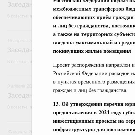
Российской Федерации бюджетны
Заседание Правительства (2026 год, №1
межбюджетных трансфертов бюдж
обеспечивающих приём граждан 
В повестке: проекты федеральных законов.
и лиц без гражданства, постоя
16 апреля, четверг
а также на территориях субъект
16 апреля 2026
введены максимальный и средни
Заседание Правительства (2026 год, №1
покинувших жилые помещения
В повестке: проекты федеральных законов.
Проект распоряжения направлен 
Российской Федерации расходов н
9 апреля, четверг
в пунктах временного размещения
9 апреля 2026
граждан и лиц без гражданства.
Заседание Правительства (2026 год, №11
13. Об утверждении перечня юри
В повестке: проекты федеральных законов.
предоставления в 2024 году су
инвестиционные проекты на терр
30 марта, понедельник
инфраструктуры для достижения 
30 марта 2026