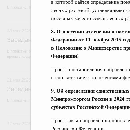
в которой даётся определение пон
В повестке: бюджетные ассигнования.
лесных растений, устанавливаются
посевных качеств семян лесных ра
28 мая, четверг
8. О внесении изменений в пост
28 мая 2026
Федерации от 11 ноября 2015 го
Заседание Правительства (2026 год, №1
в Положение о Министерстве пр
В повестке: об исполнении бюджетов государственных внебюджетны
Федерации)
проекты федеральных законов.
Проект постановления направлен
21 мая, четверг
в соответствие с положениями фед
21 мая 2026
Заседание Правительства (2026 год, №1
9. Об определении единственны
Минпромторгом России в 2024 г
В повестке: проекты федеральных законов.
субъектов Российской Федераци
14 мая, четверг
Проект акта направлен на обновле
14 мая 2026
Российской Федерации.