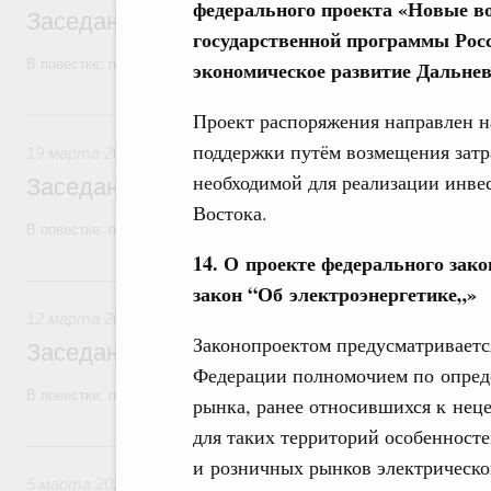
федерального проекта «Новые в
Заседание Правительства (2026 год, №1
государственной программы Рос
В повестке: проекты федеральных законов, бюджетные ассигновани
экономическое развитие Дальнев
19 марта, четверг
Проект распоряжения направлен н
поддержки путём возмещения затр
19 марта 2026
необходимой для реализации инве
Заседание Правительства (2026 год, №9)
Востока.
В повестке: проекты федеральных законов.
14. О проекте федерального зак
12 марта, четверг
закон “Об электроэнергетике„»
12 марта 2026
Законопроектом предусматриваетс
Заседание Правительства (2026 год, №8)
Федерации полномочием по опред
В повестке: проекты федеральных законов, бюджетные ассигновани
рынка, ранее относившихся к нец
для таких территорий особенност
5 марта, четверг
и розничных рынков электрическо
5 марта 2026