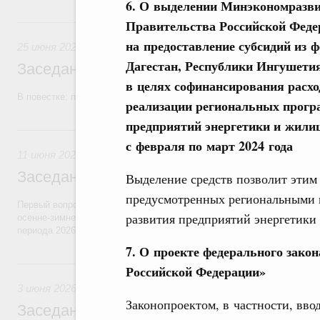
6. О выделении Минэкономразвит
25 июня, четверг
Правительства Российской Феде
на предоставление субсидий из 
25 июня 2026
Дагестан, Республики Ингушети
Заседание Правительства (2026 год, №2
в целях софинансирования расх
В повестке: проекты федеральных законов, бюджетные ассигновани
реализации региональных прогр
предприятий энергетики и жилищ
11 июня, четверг
с февраля по март 2024 года
11 июня 2026
Заседание Правительства (2026 год, №2
Выделение средств позволит этим
предусмотренных региональными 
Первый вопрос повестки – об итогах прохождения предприятиями ЖК
развития предприятий энергетики
осенне-зимнего периода 2025–2026 годов и задачах по подготовке к
периода 2026–2027 годов.
7. О проекте федерального закон
3 июня, среда
Российской Федерации»
3 июня 2026
Законопроектом, в частности, вво
Заседание Правительства (2026 год, №1