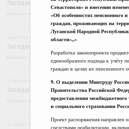
Заседание Правительства (2026 год, №1
Севастополя» и внесении измене
«Об особенностях пенсионного и
В повестке: проекты федеральных законов, бюджетные ассигновани
граждан, проживающих на терри
6 мая, среда
Луганской Народной Республики
6 мая 2026
области»„»
Заседание Правительства (2026 год, №1
Разработка законопроекта продик
В повестке: проекты федеральных законов, бюджетные ассигновани
единообразного подхода к учёту п
граждан в целях их пенсионного о
29 апреля, среда
9. О выделении Минтруду России 
29 апреля 2026
Заседание Правительства (2026 год, №1
Правительства Российской Феде
предоставления межбюджетного 
В повестке: проекты федеральных законов.
и социального страхования Росс
21 апреля, вторник
Проект распоряжения направлен н
21 апреля 2026
средствами реабилитации, включая