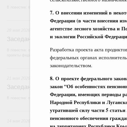
В повестке: бюджетные ассигнования.
7. О внесении изменений в неко
Федерации (в части внесения и
28 мая, четверг
агентстве лесного хозяйства и 
28 мая 2026
и экологии Российской Федераци
Заседание Правительства (2026 год, №1
Разработка проекта акта продикто
В повестке: об исполнении бюджетов государственных внебюджетны
проекты федеральных законов.
федеральных органах исполнител
законодательством.
21 мая, четверг
8. О проекте федерального зако
21 мая 2026
закон “Об особенностях пенсион
Заседание Правительства (2026 год, №1
Федерации, имеющих периоды ра
В повестке: проекты федеральных законов.
Народной Республики и Луганск
утратившей силу части 5 статьи 
14 мая, четверг
пенсионного обеспечения гражд
14 мая 2026
на территориях Республики Крым