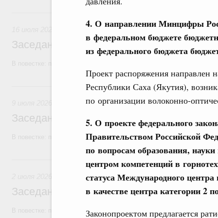
давления.
16 июля, четверг
4. О направлении Минцифры Рос
16 июля 2026
в федеральном бюджете бюджетн
Заседание Правительства (2026 год, №2
из федерального бюджета бюдже
В повестке: проекты федеральных законов, бюджетные ассигновани
Проект распоряжения направлен н
Республики Саха (Якутия), возни
9 июля, четверг
по организации волоконно-оптиче
9 июля 2026
Заседание Правительства (2026 год, №2
5. О проекте федерального зак
Правительством Российской Фе
В повестке: проекты федеральных законов, бюджетные ассигновани
по вопросам образования, нау
2 июля, четверг
центром компетенций в горнотех
статуса Международного центра 
2 июля 2026
в качестве центра категории 2
Заседание Правительства (2026 год, №2
В повестке: проекты федеральных законов.
Законопроектом предлагается рат