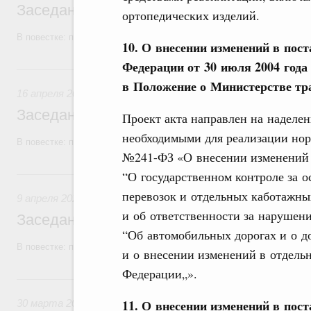
Заседание Правительства (2026 год, №1
ортопедических изделий.
В повестке: проекты федеральных законов.
10. О внесении изменений в пос
Федерации от 30 июля 2004 года
16 апреля, четверг
в Положение о Министерстве тр
16 апреля 2026
Заседание Правительства (2026 год, №1
Проект акта направлен на наделе
необходимыми для реализации нор
В повестке: проекты федеральных законов.
№241-ФЗ «О внесении изменений в
9 апреля, четверг
“О государственном контроле за
перевозок и отдельных каботажны
9 апреля 2026
и об ответственности за нарушен
Заседание Правительства (2026 год, №11
“Об автомобильных дорогах и о д
В повестке: проекты федеральных законов.
и о внесении изменений в отдель
Федерации„».
30 марта, понедельник
11. О внесении изменений в пос
30 марта 2026