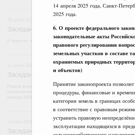
14 апреля 2025 года, Санкт-Петер
25 июня, четверг
2025 года.
25 июня 2026
6. О проекте федерального зако
Заседание Правительства (2026 год, №2
законодательные акты Российск
В повестке: проекты федеральных законов, бюджетные ассигновани
правового регулирования вопрос
земельных участков в составе т
11 июня, четверг
охраняемых природных территор
11 июня 2026
и объектов)
Заседание Правительства (2026 год, №2
Принятие законопроекта позволит
Первый вопрос повестки – об итогах прохождения предприятиями ЖК
процедуры, финансовые и временн
осенне-зимнего периода 2025–2026 годов и задачах по подготовке к
периода 2026–2027 годов.
категории земель в границах осо
в соответствие с правовым режимо
3 июня, среда
устранить правовую неопределённ
3 июня 2026
эксплуатации находящихся в пред
Заседание Правительства (2026 год, №1
сельскохозяйственного назначения