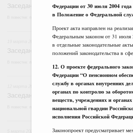
Заседание Правительства (2026 год, №1
Федерации от 30 июля 2004 года
в Положение о Федеральной служ
В повестке: проекты федеральных законов, бюджетные ассигновани
Проект акта направлен на реализ
19 марта, четверг
Федеральным законом от 31 июля
19 марта 2026
в отдельные законодательные акт
Заседание Правительства (2026 год, №9)
положений законодательства в сфе
В повестке: проекты федеральных законов.
12. О проекте федерального зак
Федерации “О пенсионном обесп
12 марта, четверг
службу в органах внутренних де
12 марта 2026
органах по контролю за оборото
Заседание Правительства (2026 год, №8)
веществ, учреждениях и органах
национальной гвардии Российско
В повестке: проекты федеральных законов, бюджетные ассигновани
исполнения Российской Федераци
5 марта, четверг
Законопроект предусматривает ме
5 марта 2026