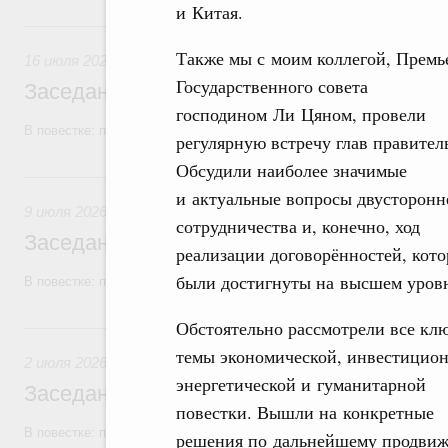
и Китая.
16 июля, четверг
Также мы с моим коллегой, Премь
16 июля 2026
Государственного совета
Заседание Правительства (2026 год, №2
господином Ли Цяном, провели
В повестке: проекты федеральных законов, бюджетные ассигновани
регулярную встречу глав правител
Обсудили наиболее значимые
9 июля, четверг
и актуальные вопросы двусторонн
9 июля 2026
сотрудничества и, конечно, ход
Заседание Правительства (2026 год, №2
реализации договорённостей, кот
были достигнуты на высшем уров
В повестке: проекты федеральных законов, бюджетные ассигновани
Обстоятельно рассмотрели все кл
2 июля, четверг
темы экономической, инвестицион
2 июля 2026
энергетической и гуманитарной
Заседание Правительства (2026 год, №2
повестки. Вышли на конкретные
В повестке: проекты федеральных законов.
решения по дальнейшему продви