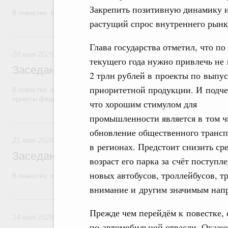
Закрепить позитивную динамику и
В повестке: бюджетные ассигнования.
растущий спрос внутреннего рын
28 мая, четверг
Глава государства отметил, что по
28 мая 2026
текущего года нужно привлечь не
Заседание Правительства (2026 год, №1
2 трлн рублей в проекты по выпу
приоритетной продукции. И подче
В повестке: об исполнении бюджетов государственных внебюджетны
проекты федеральных законов.
что хорошим стимулом для
промышленности является в том ч
21 мая, четверг
обновление общественного трансп
21 мая 2026
в регионах. Предстоит снизить ср
Заседание Правительства (2026 год, №1
возраст его парка за счёт поступл
новых автобусов, троллейбусов, т
В повестке: проекты федеральных законов.
внимание и другим значимым нап
14 мая, четверг
Прежде чем перейдём к повестке,
14 мая 2026
по автомобильной отрасли. Окаже