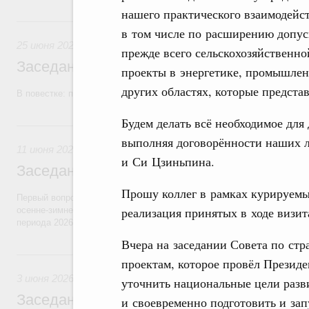
нашего практического взаимодейст
25 июня, четверг
в том числе по расширению допус
25 июня 2026
прежде всего сельскохозяйственно
Заседание Правительства (2026 год, №2
проекты в энергетике, промышлен
других областях, которые предста
В повестке: проекты федеральных законов, бюджетные ассигновани
Будем делать всё необходимое для
11 июня, четверг
выполняя договорённости наших 
11 июня 2026
и Си Цзиньпина.
Заседание Правительства (2026 год, №2
Прошу коллег в рамках курируемы
Первый вопрос повестки – об итогах прохождения предприятиями ЖК
реализация принятых в ходе визит
осенне-зимнего периода 2025–2026 годов и задачах по подготовке к
периода 2026–2027 годов.
Вчера на заседании Совета по ст
3 июня, среда
проектам, которое провёл Президе
3 июня 2026
уточнить национальные цели разв
Заседание Правительства (2026 год, №1
и своевременно подготовить и за