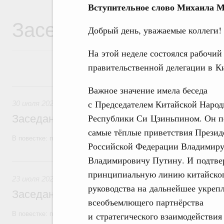
Вступительное слово Михаила 
Заседания Правитель
Добрый день, уважаемые коллеги!
На этой неделе состоялся рабочий
правительственной делегации в К
30 июля, четверг
Важное значение имела беседа
с Председателем Китайской Наро
30 июля 2026
Республики Си Цзиньпином. Он п
Заседание Правительства (2026 год, №2
самые тёплые приветствия Презид
В повестке: проекты федеральных законов, бюджетные ассигновани
Российской Федерации Владимир
Владимировичу Путину. И подтве
23 июля, четверг
принципиальную линию китайско
23 июля 2026
руководства на дальнейшее укреп
Заседание Правительства (2026 год, №2
всеобъемлющего партнёрства
В повестке: проекты федеральных законов
и стратегического взаимодействия