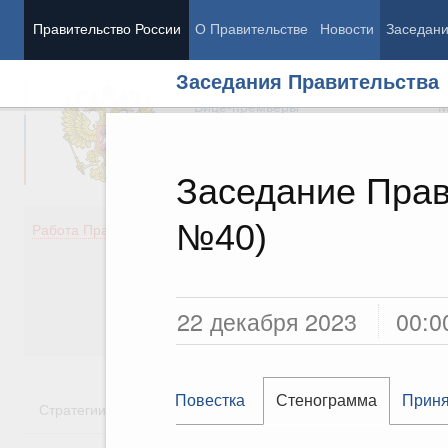
Правительство России
О Правительстве
Новости
Заседан
Заседания Правительства
Председатель Правительства
М
Вице-премьеры
М
Заседание Прав
№40)
Демография
Занято
Работа Правительства
Здоровье
Технол
Образование
Эконом
Культура
Финан
Общество
Социал
22 декабря 2023
00:0
Государство
Повестка
Стенограмма
Приня
Стратегии
Государственные программы
Национальн