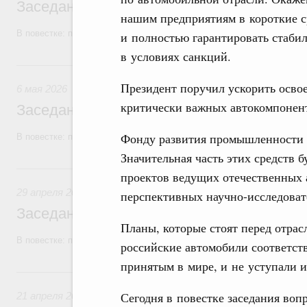
Заседание Правительства (2026 год, №1
нашим предприятиям в короткие 
В повестке: проекты федеральных законов, бюджетные ассигновани
и полностью гарантировать стаб
в условиях санкций.
6 мая, среда
Президент поручил ускорить освое
6 мая 2026
критически важных автокомпонен
Заседание Правительства (2026 год, №1
Фонду развития промышленности в
В повестке: проекты федеральных законов, бюджетные ассигновани
Значительная часть этих средств 
29 апреля, среда
проектов ведущих отечественных 
29 апреля 2026
перспективных научно-исследоват
Заседание Правительства (2026 год, №1
Планы, которые стоят перед отра
В повестке: проекты федеральных законов.
российские автомобили соответст
принятым в мире, и не уступали 
21 апреля, вторник
Сегодня в повестке заседания вопр
21 апреля 2026