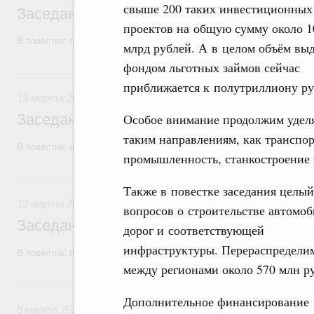
свыше 200 таких инвестиционных
Заседание Правительства (2026 год, №1
проектов на общую сумму около 1
В повестке: проекты федеральных законов, бюджетные ассигновани
млрд рублей. А в целом объём вы
фондом льготных займов сейчас
19 марта, четверг
приближается к полутриллиону ру
19 марта 2026
Заседание Правительства (2026 год, №9)
Особое внимание продолжим удел
таким направлениям, как транспо
В повестке: проекты федеральных законов.
промышленность, станкостроение 
12 марта, четверг
Также в повестке заседания целый
12 марта 2026
вопросов о строительстве автомо
Заседание Правительства (2026 год, №8)
дорог и соответствующей
инфраструктуры. Перераспредели
В повестке: проекты федеральных законов, бюджетные ассигновани
между регионами около 570 млн р
5 марта, четверг
Дополнительное финансирование
5 марта 2026