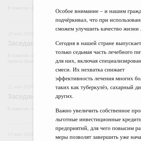
В повестке: бюджетные ассигнования.
Особое внимание – и нашим граж
подчёркивал, что при использова
28 мая, четверг
сможем улучшить качество жизни 
28 мая 2026
Сегодня в нашей стране выпускает
Заседание Правительства (2026 год, №1
только седьмая часть лечебного п
В повестке: об исполнении бюджетов государственных внебюджетны
для них, включая специализирова
проекты федеральных законов.
смеси. Их нехватка снижает
21 мая, четверг
эффективность лечения многих бо
таких как туберкулёз, сахарный ди
21 мая 2026
других.
Заседание Правительства (2026 год, №1
В повестке: проекты федеральных законов.
Важно увеличить собственное про
льготные инвестиционные кредиты
14 мая, четверг
предприятий, для чего повысим ра
14 мая 2026
меры позволят завершить уже нач