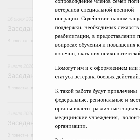
сопровождение членов семей пог
16 июля, четверг
ветеранов специальной военной
операции. Содействие нашим защ
16 июля 2026
поддержки, необходимых лекарств
Заседание Правительства (2026 год, №2
реабилитации, в предоставлении п
В повестке: проекты федеральных законов, бюджетные ассигновани
вопросах обучения и повышения к
конечно, оказания психологическ
9 июля, четверг
9 июля 2026
Помогут им и с оформлением или 
Заседание Правительства (2026 год, №2
статуса ветерана боевых действий
В повестке: проекты федеральных законов, бюджетные ассигновани
К такой работе будут привлечены
федеральные, региональные и мес
2 июля, четверг
органы власти, различные социал
2 июля 2026
медицинские учреждения, волонт
Заседание Правительства (2026 год, №2
организации.
В повестке: проекты федеральных законов.