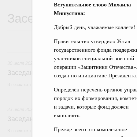
Вступительное слово Михаила
Заседания Правитель
Мишустина:
Добрый день, уважаемые коллеги!
Правительство утвердило Устав
государственного фонда поддержк
30 июля, четверг
участников специальной военной
30 июля 2026
операции «Защитники Отечества»
Заседание Правительства (2026 год, №2
создан по инициативе Президента
В повестке: проекты федеральных законов, бюджетные ассигновани
Определён перечень органов упра
порядок их формирования, компе
23 июля, четверг
и задачи, которые фонд должен
23 июля 2026
выполнять.
Заседание Правительства (2026 год, №2
Прежде всего это комплексное
В повестке: проекты федеральных законов