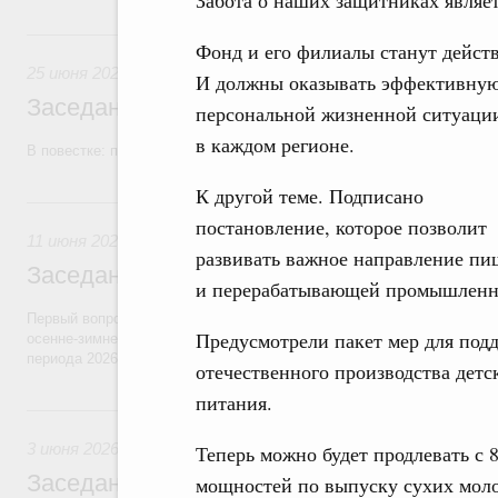
Забота о наших защитниках являет
25 июня, четверг
Фонд и его филиалы станут действ
25 июня 2026
И должны оказывать эффективную
Заседание Правительства (2026 год, №2
персональной жизненной ситуации
в каждом регионе.
В повестке: проекты федеральных законов, бюджетные ассигновани
К другой теме. Подписано
11 июня, четверг
постановление, которое позволит
11 июня 2026
развивать важное направление п
Заседание Правительства (2026 год, №2
и перерабатывающей промышленн
Первый вопрос повестки – об итогах прохождения предприятиями ЖК
Предусмотрели пакет мер для под
осенне-зимнего периода 2025–2026 годов и задачах по подготовке к
периода 2026–2027 годов.
отечественного производства детс
питания.
3 июня, среда
3 июня 2026
Теперь можно будет продлевать с 
Заседание Правительства (2026 год, №1
мощностей по выпуску сухих мол