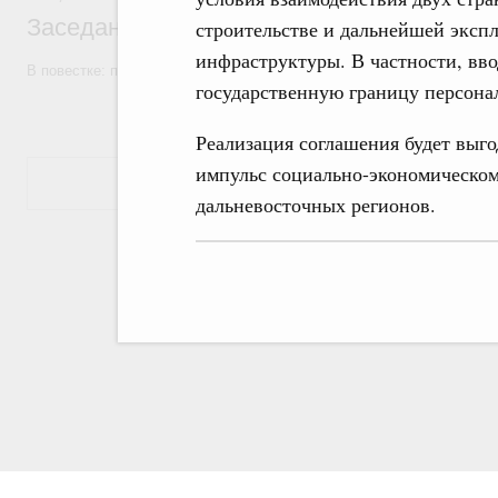
Заседание Правительства (2026 год, №7)
строительстве и дальнейшей эксп
инфраструктуры. В частности, вв
В повестке: проекты федеральных законов, бюджетные ассигновани
государственную границу персонал
Реализация соглашения будет выг
импульс социально-экономическом
Показать еще
дальневосточных регионов.