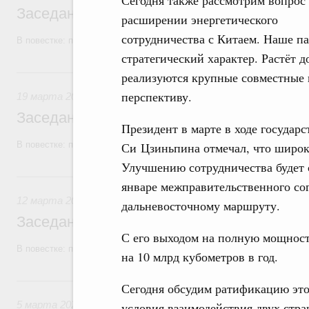
Сегодня также рассмотрим вопрос
Заседание Правительства (2026 год, №1
расширении энергетического
сотрудничества с Китаем. Наше па
В повестке: проекты федеральных законов, бюджетные ассигновани
стратегический характер. Растёт 
19 марта, четверг
реализуются крупные совместные 
перспективу.
19 марта 2026
Заседание Правительства (2026 год, №9)
Президент в марте в ходе государ
В повестке: проекты федеральных законов.
Си Цзиньпина отмечал, что широк
Улучшению сотрудничества будет 
12 марта, четверг
январе межправительственного сог
12 марта 2026
дальневосточному маршруту.
Заседание Правительства (2026 год, №8)
С его выходом на полную мощность
В повестке: проекты федеральных законов, бюджетные ассигновани
на 10 млрд кубометров в год.
5 марта, четверг
Сегодня обсудим ратификацию это
5 марта 2026
условия взаимодействия двух стра