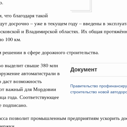
во.
од, №18)
, что благодаря такой
сударственных внебюджетных фондов за 2025 год,
дут досрочно – уже в текущем году – введены в эксплуа
сковской и Владимирской областях. Их общая протяжён
1 мая, четверг
ло 100 км.
од, №17)
 решении в сфере дорожного строительства.
в.
во выделит свыше 380 млн
Документ
оружение автомагистрали в
4 мая, четверг
о даст возможность
Правительство профинансиру
тот важный для Мордовии
од, №16)
строительство новой автодор
нца года. Соответствующее
ов, бюджетные ассигнования.
е подписано.
6 мая, среда
асса позволит промышленным предприятиям ускорить дос
держки.