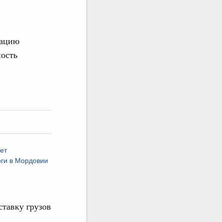
тацию
ность
ет
оги в Мордовии
тавку грузов