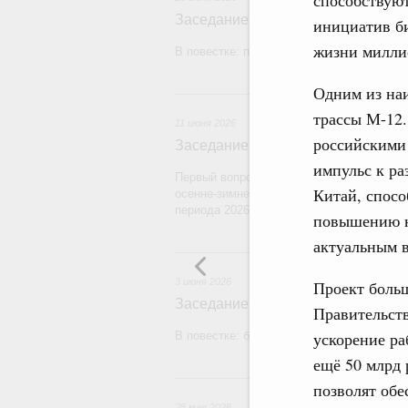
способствую
Заседание Правительства (2026 г
инициатив б
жизни милли
В повестке: проекты федеральных закон
Одним из наи
1
трассы М-12.
11 июня 2026
российскими
Заседание Правительства (2026 г
импульс к ра
Первый вопрос повестки – об итогах про
Китай, спосо
осенне-зимнего периода 2025–2026 годов
периода 2026–2027 годов.
повышению на
актуальным в
3 июня 2026
Проект боль
Заседание Правительства (2026 г
Правительств
ускорение ра
В повестке: бюджетные ассигнования.
ещё 50 млрд 
2
позволят об
28 мая 2026