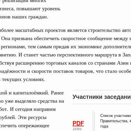
т реализации многих
од, №21)
изнеса, повышают уровень
онов наших граждан.
ов, бюджетные ассигнования.
более масштабных проектов является строительство ав
1 июня, четверг
 Она призвана обеспечить скоростное сообщение между
Email
 регионами, тем самым придав их экономике дополните
од, №20)
звитию. И станет частью перспективного маршрута в За
хождения предприятиями ЖКХ и электроэнергетики
бствуя расширению торговых каналов со странами Азии 
 и задачах по подготовке к прохождению осенне-зимнего
дёжности и скорости поставок товаров, что стало особ
 текущих условиях.
3 июня, среда
шой и капиталоёмкий. Ранее
Участники заседани
од, №19)
о уже выделяло средства на
бот. И сегодня направим
Список участник
рублей. Эти ресурсы
Правительства, 4
8 мая, четверг
PDF
еспечить опережающее
года
183Kb