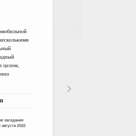
Подписаться
томобильной
 несколькими
льный
падный
в целом,
Подписаться
енно
я
ов заседания
 августа 2022