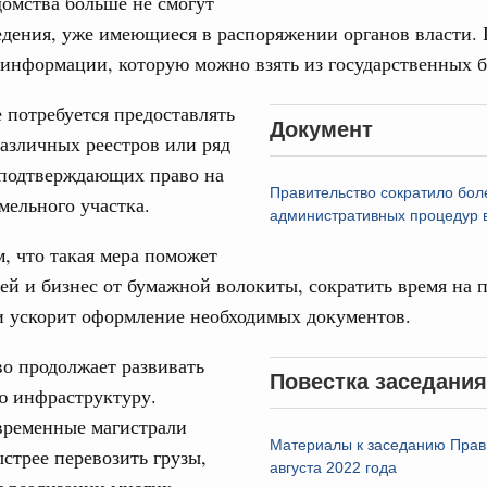
домства больше не смогут
едения, уже имеющиеся в распоряжении органов власти. 
31
й информации, которую можно взять из государственных б
од, №24)
ов, бюджетные ассигнования.
 потребуется предоставлять
С помощь
Документ
осуществ
азличных реестров или ряд
 июля, четверг
Для поиск
 подтверждающих право на
сервисо
Правительство сократило бол
мельного участка.
од, №23)
административных процедур в
Выбра
пери
ов, бюджетные ассигнования.
, что такая мера поможет
ей и бизнес от бумажной волокиты, сократить время на 
Архи
 июля, четверг
и ускорит оформление необходимых документов.
од, №22)
о продолжает развивать
Повестка заседания
Подпи
ю инфраструктуру.
в.
временные магистрали
Ежеднев
Материалы к заседанию Прав
5 июня, четверг
стрее перевозить грузы,
августа 2022 года
Email