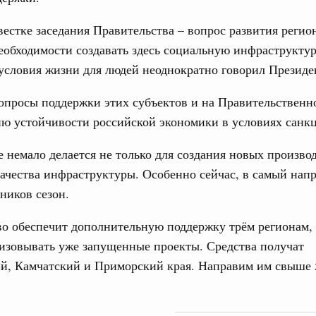
од, №15)
вестке заседания Правительства – вопрос развития регио
ов, бюджетные ассигнования.
еобходимости создавать здесь социальную инфраструктур
9 апреля, среда
условия жизни для людей неоднократно говорил Президе
опросы поддержки этих субъектов и на Правительственн
од, №14)
ю устойчивости российской экономики в условиях санк
в.
е немало делается не только для создания новых производ
 апреля, вторник
ачества инфраструктуры. Особенно сейчас, в самый нап
ников сезон.
од, №13)
о обеспечит дополнительную поддержку трём регионам,
в.
изовывать уже запущенные проекты. Средства получат
 апреля, четверг
ий, Камчатский и Приморский края. Направим им свыше 
од, №12)