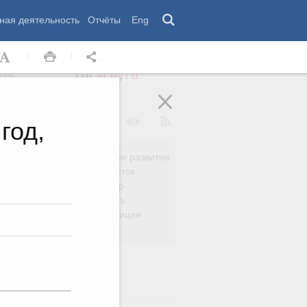
ная деятельность
Отчёты
Eng
 комиссии
Обращения
нам
год,
Региональное развитие
да
Дальний Восток
вязь
Россия и мир
Безопасность
сть
Право и юстиция
яйство