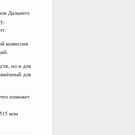
нов Дальнего
у,
нт.
ой комиссии
ций.
ств, но и для
ряжённый для
 что поможет
515 млн