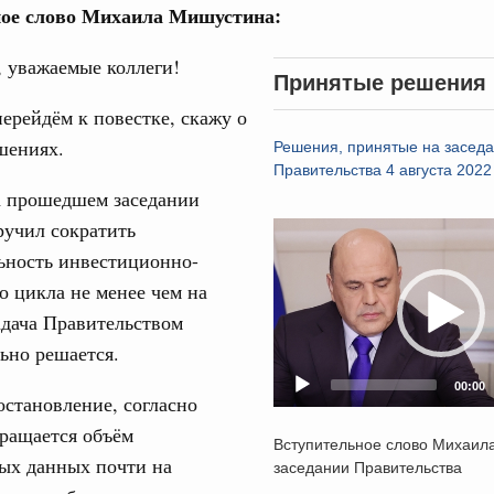
ое слово Михаила Мишустина:
авительства
 уважаемые коллеги!
Принятые решения
ерейдём к повестке, скажу о
шениях.
Решения, принятые на засед
Кален
Правительства 4 августа 2022
0 июля, четверг
а прошедшем заседании
ручил сократить
Video
ПН
од, №26)
ьность инвестиционно-
Player
о цикла не менее чем на
ов, бюджетные ассигнования.
адача Правительством
3 июля, четверг
3
ьно решается.
00:00
10
становление, согласно
од, №25)
ращается объём
17
Вступительное слово Михаил
ов
ых данных почти на
заседании Правительства
6 июля, четверг
24