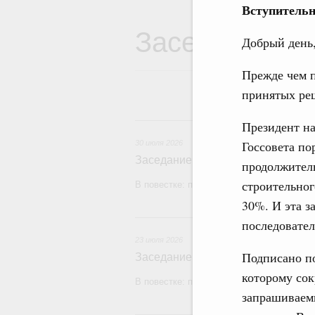
Вступительн
Заседания Пр
Добрый день,
Прежде чем п
принятых ре
3
Президент н
Госсовета по
30 июля 2026
Заседание Правительства (2026 г
продолжител
строительног
В повестке: проекты федеральных закон
30%. И эта з
2
последовател
23 июля 2026
Подписано по
Заседание Правительства (2026 г
которому сок
В повестке: проекты федеральных закон
запрашиваем
1