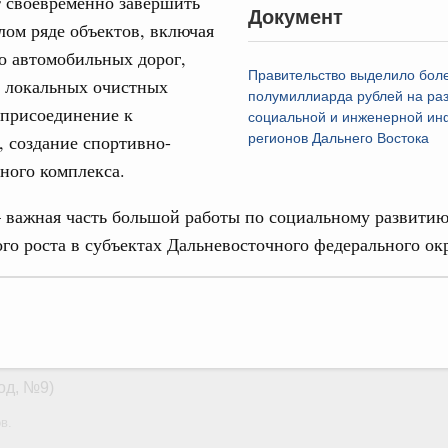
т своевременно завершить
в.
Документ
лом ряде объектов, включая
апреля, четверг
о автомобильных дорог,
Правительство выделило бол
о локальных очистных
полумиллиарда рублей на ра
 присоединение к
од, №11)
социальной и инженерной ин
, создание спортивно-
регионов Дальнего Востока
в.
ьного комплекса.
арта, понедельник
 важная часть большой работы по социальному развитию
го роста в субъектах Дальневосточного федерального ок
од, №10)
ов, бюджетные ассигнования.
 марта, четверг
од, №9)
в.