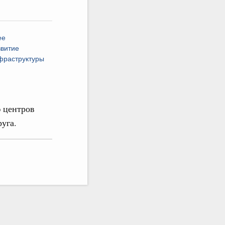
ее
звитие
фраструктуры
 центров
руга.