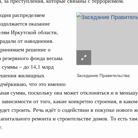
, за преступления, которые связаны с терроризмом.
од, №18)
одня распределяем
сударственных внебюджетных фондов за 2025 год,
одолжается оказание
лям Иркутской области,
1 мая, четверг
радали от наводнения.
принимаем решение о
од, №17)
 резервного фонда весьма
 суммы – до 14,1 млрд
в.
решения жилищных
Заседание Правительства
4 мая, четверг
дчёркиваю, что это именно
ная сумма, поскольку она может отклоняться и в меньшу
од, №16)
 зависимости от того, какие конкретно строения, в каком
удет строить. Речь идёт о содействии в покупке нового ж
ов, бюджетные ассигнования.
апитального ремонта и строительстве домов. То есть там
6 мая, среда
т.