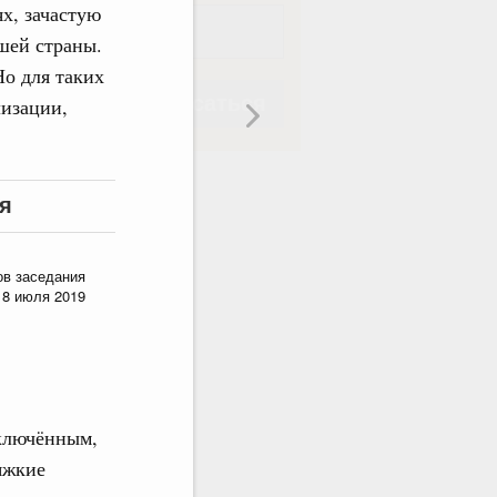
х, зачастую
шей страны.
о для таких
Подписаться
лизации,
я
Подписаться
ов заседания
18 июля 2019
аключённым,
яжкие