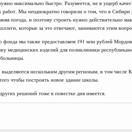
нужно максимально быстро. Разумеется, не в ущерб качес
од, №15)
 работ. Мы неоднократно говорили о том, что в Сибири
ов, бюджетные ассигнования.
мняя погода, и поэтому строить нужно действительно ма
9 апреля, среда
коллеги, которые за это отвечают, занимаются этим вопр
о фонда мы также предоставляем 191 млн рублей Мордов
од, №14)
упку медицинских изделий для поликлиники республикан
в.
 больницы.
 апреля, вторник
 выделяются нескольким другим регионам, в том числе 
 того чтобы построить новое здание школы.
од, №13)
других решений тоже в повестке дня имеется.
в.
 апреля, четверг
од, №12)