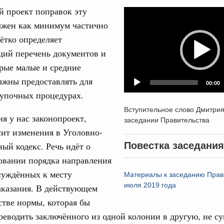
й проект поправок эту
Video
31
лжен как минимум частично
Player
од, №24)
ётко определяет
ов, бюджетные ассигнования.
С помощь
ий перечень документов и
осуществ
рые малые и средние
 июля, четверг
Для поиск
лжны предоставлять для
сервисо
00:00
купочных процедурах.
од, №23)
Выбра
Вступительное слово Дмитри
пери
ов, бюджетные ассигнования.
ня у нас законопроект,
заседании Правительства
ит изменения в Уголовно-
Архи
 июля, четверг
ый кодекс. Речь идёт о
Повестка заседания
овании порядка направления
од, №22)
суждённых к месту
Материалы к заседанию Прав
Подпи
в.
июля 2019 года
аказания. В действующем
Ежеднев
стве нормы, которая бы
5 июня, четверг
реводить заключённого из одной колонии в другую, не су
Email