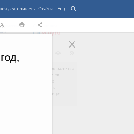
ная деятельность
Отчёты
Eng
 комиссии
Обращения
нам
год,
Региональное развитие
да
Дальний Восток
вязь
Россия и мир
Безопасность
сть
Право и юстиция
яйство