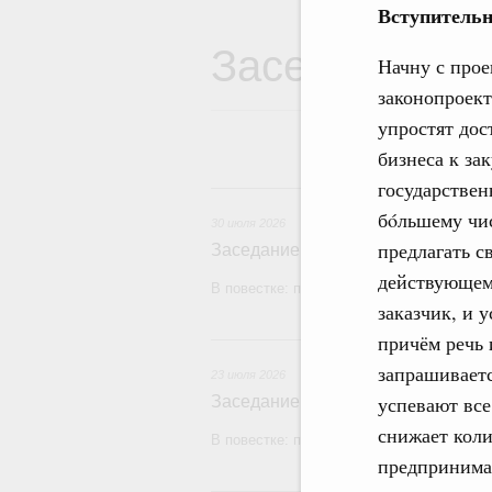
Вступительн
Заседания Пр
Начну с прое
законопроект
упростят дос
бизнеса к за
государствен
3
бόльшему чи
30 июля 2026
предлагать с
Заседание Правительства (2026 г
действующему
В повестке: проекты федеральных закон
заказчик, и 
2
причём речь 
запрашиваетс
23 июля 2026
успевают все
Заседание Правительства (2026 г
снижает коли
В повестке: проекты федеральных закон
предпринима
1