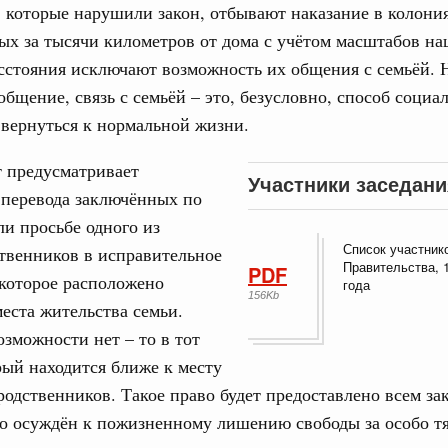
 которые нарушили закон, отбывают наказание в колония
од, №21)
х за тысячи километров от дома с учётом масштабов на
ов, бюджетные ассигнования.
стояния исключают возможность их общения с семьёй. Н
бщение, связь с семьёй – это, безусловно, способ социа
1 июня, четверг
вернуться к нормальной жизни.
Email
од, №20)
т предусматривает
Участники заседани
 перевода заключённых по
хождения предприятиями ЖКХ и электроэнергетики
 и задачах по подготовке к прохождению осенне-зимнего
ли просьбе одного из
Список участник
твенников в исправительное
Правительства, 
PDF
3 июня, среда
которое расположено
года
156Kb
места жительства семьи.
од, №19)
озможности нет – то в тот
рый находится ближе к месту
одственников. Такое право будет предоставлено всем з
8 мая, четверг
то осуждён к пожизненному лишению свободы за особо т