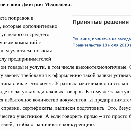
ое слово Дмитрия Медведева:
авительства
кта поправок в
Принятые решения
, которые дополнительно
туп малого и среднего
Решения, принятые на засед
купкам компаний с
Кален
Правительства 18 июля 2019 
ным участием, позволят
0 июля, четверг
слу предпринимателей
ПН
вои товары и услуги, в том числе высокотехнологичные. 
од, №26)
 закону требования к оформлению такой заявки устана
ов, бюджетные ассигнования.
устанавливает что хочет. У разных заказчиков они сильно
3 июля, четверг
3
идёт о закупках одинаковых товаров. К тому же зачастую
я избыточное количество документов. И предпринимате
10
 справки, сертификаты, выписки подготовить. Это, безус
од, №25)
чество участников. А если говорить прямо – это просто 
17
ов
телей, чтобы ограничивать конкуренцию.
6 июля, четверг
24