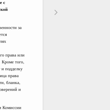
е с
ской
венности за
ется
елях
го права или
 Кроме того,
 и подделку
ица права
ти, бланка,
товерений и
и Комиссии