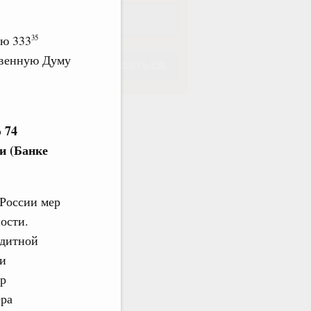
ью 333
35
твенную Думу
Подписаться
 74
и (Банке
Подписаться
 России мер
ости.
едитной
ми
ер
ера