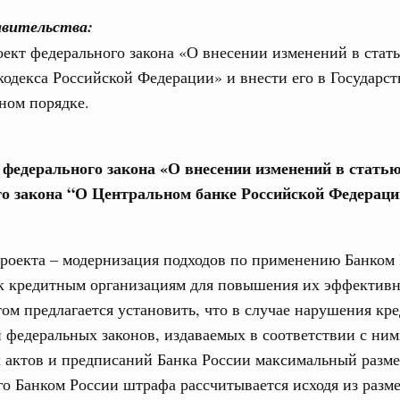
од, №21)
вительства:
ект федерального закона «О внесении изменений в стат
ов, бюджетные ассигнования.
одекса Российской Федерации» и внести его в Государс
1 июня, четверг
ном порядке.
Email
од, №20)
е федерального закона «О внесении изменений в статью
хождения предприятиями ЖКХ и электроэнергетики
о закона “О Центральном банке Российской Федераци
 и задачах по подготовке к прохождению осенне-зимнего
3 июня, среда
роекта – модернизация подходов по применению Банком
 к кредитным организациям для повышения их эффективн
од, №19)
ом предлагается установить, что в случае нарушения кр
 федеральных законов, издаваемых в соответствии с ни
 актов и предписаний Банка России максимальный разм
8 мая, четверг
о Банком России штрафа рассчитывается исходя из разм