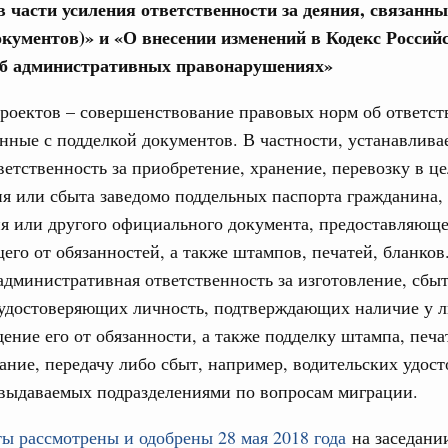
в части усиления ответственности за деяния, связанны
од, №15)
окументов)» и «О внесении изменений в Кодекс Россий
ов, бюджетные ассигнования.
об административных правонарушениях»
9 апреля, среда
роектов – совершенствование правовых норм об ответст
анные с подделкой документов. В частности, устанавлива
од, №14)
ветственность за приобретение, хранение, перевозку в ц
в.
я или сбыта заведомо поддельных паспорта гражданина,
я или другого официального документа, предоставляюще
 апреля, вторник
го от обязанностей, а также штампов, печатей, бланков.
административная ответственность за изготовление, сбыт
од, №13)
 удостоверяющих личность, подтверждающих наличие у л
в.
ение его от обязанности, а также подделку штампа, печа
ание, передачу либо сбыт, например, водительских удос
 апреля, четверг
 выдаваемых подразделениями по вопросам миграции.
од, №12)
ы рассмотрены и одобрены 28 мая 2018 года
на заседани