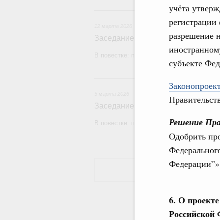
учёта утверж
12
регистрации 
12 марта 2026
разрешение н
Заседание Правительства (2026 г
иностранному
В повестке: проекты федеральных закон
субъекте Фед
5
Законопроект
5 марта 2026
Правительств
Заседание Правительства (2026 г
Решение Пра
В повестке: проекты федеральных закон
Одобрить про
Федеральног
Федерации”» 
6. О проект
Российской 