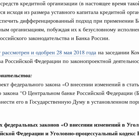
средств кредитной организации (в настоящее время так
од, №18)
ся исходя из размера уставного капитала кредитной орга
сударственных внебюджетных фондов за 2025 год,
еспечить дифференцированный подход при применении Б
ным организациям, побуждая их к безусловному исполн
оссийского законодательства и Банка России.
1 мая, четверг
 рассмотрен и одобрен 28 мая 2018 года
на заседании Ко
од, №17)
а Российской Федерации по законопроектной деятельнос
в.
вительства:
4 мая, четверг
ект федерального закона «О внесении изменений в стат
 закона “О Центральном банке Российской Федерации (
од, №16)
внести его в Государственную Думу в установленном пор
ов, бюджетные ассигнования.
ах федеральных законов «О внесении изменений в Уго
6 мая, среда
ийской Федерации и Уголовно-процессуальный кодекс 