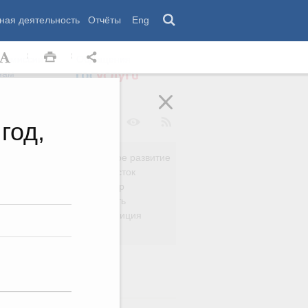
ная деятельность
Отчёты
Eng
 комиссии
Обращения
нам
год,
Региональное развитие
да
Дальний Восток
вязь
Россия и мир
Безопасность
сть
Право и юстиция
яйство