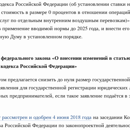
одекса Российской Федерации (об установлении ставки н
стоимость в размере 0 процентов в отношении операций
31
од, №24)
услуг по отдельным внутренним воздушным перевозкам)»
ов, бюджетные ассигнования.
 применение вводимой нормы до 2025 года, и внести его
С помощь
ную Думу в установленном порядке.
осуществ
 июля, четверг
Для поиск
сервисо
од, №23)
е федерального закона «О внесении изменений в статью
Выбра
кодекса Российской Федерации»
пери
ов, бюджетные ассигнования.
Архи
ом предлагается снизить до нуля размер государственн
 июля, четверг
аявления для государственной регистрации юридических 
ых предпринимателей, если такое заявление подаётся в
од, №22)
Подпи
в.
 рассмотрен и одобрен 4 июня 2018 года
на заседании К
Ежеднев
5 июня, четверг
а Российской Федерации по законопроектной деятельнос
Email