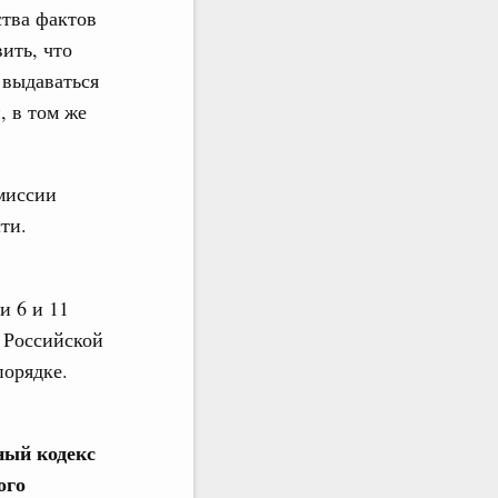
ства фактов
ить, что
 выдаваться
, в том же
миссии
ти.
и 6 и 11
 Российской
порядке.
ный кодекс
ого