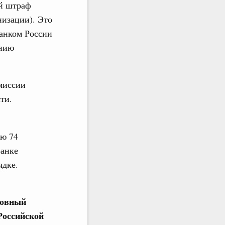
ой штраф
низации). Это
анком России
ению
миссии
ти.
ью 74
Банке
ядке.
ловный
Российской