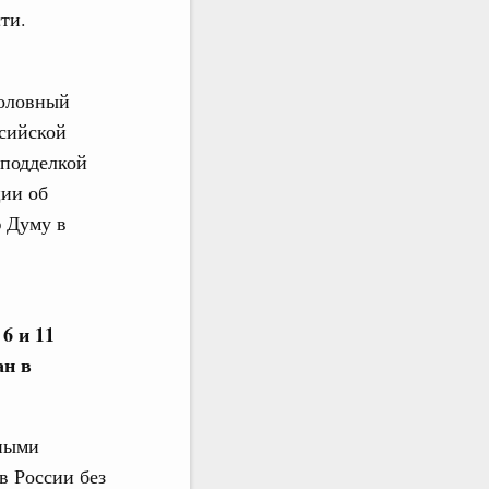
ти.
головный
ссийской
 подделкой
ции об
 Думу в
6 и 11
ан в
нными
в России без