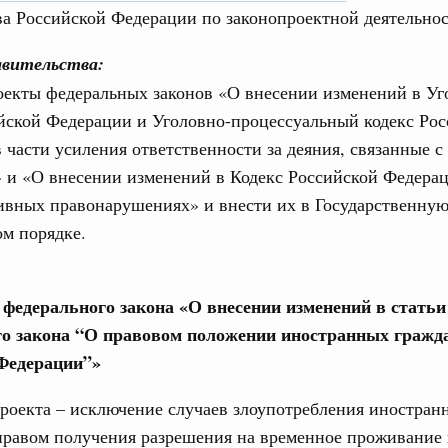
в.
а Российской Федерации по законопроектной деятельнос
апреля, четверг
вительства:
оекты федеральных законов «О внесении изменений в У
од, №11)
йской Федерации и Уголовно-процессуальный кодекс Ро
 части усиления ответственности за деяния, связанные с
в.
 и «О внесении изменений в Кодекс Российской Федера
арта, понедельник
ивных правонарушениях» и внести их в Государственную
м порядке.
од, №10)
ов, бюджетные ассигнования.
 федерального закона «О внесении изменений в статьи 
 марта, четверг
о закона “О правовом положении иностранных гражд
Федерации”»
од, №9)
роекта – исключение случаев злоупотребления иностра
в.
равом получения разрешения на временное проживание 