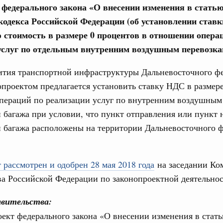
е федерального закона «О внесении изменения в статью
авительства
кодекса Российской Федерации (об установлении ставк
 стоимость в размере 0 процентов в отношении опера
услуг по отдельным внутренним воздушным перевозка
ития транспортной инфраструктуры Дальневосточного ф
Кален
опроектом предлагается установить ставку НДС в размер
0 июля, четверг
пераций по реализации услуг по внутренним воздушным
ПН
 багажа при условии, что пункт отправления или пункт 
од, №26)
 багажа расположены на территории Дальневосточного 
ов, бюджетные ассигнования.
3 июля, четверг
3
 рассмотрен и одобрен 28 мая 2018 года
на заседании Ко
10
а Российской Федерации по законопроектной деятельнос
од, №25)
17
вительства:
ов
ект федерального закона «О внесении изменения в стат
6 июля, четверг
24