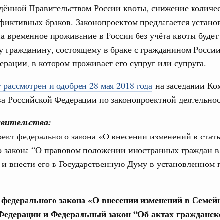
дённой Правительством России квоты, снижение количе
 марта, четверг
фиктивных браков. Законопроектом предлагается установ
а временное проживание в России без учёта квоты будет
од, №8)
 гражданину, состоящему в браке с гражданином России
ов, бюджетные ассигнования.
ерации, в котором проживает его супруг или супруга.
 марта, четверг
 рассмотрен и одобрен 28 мая 2018 года
на заседании Ко
а Российской Федерации по законопроектной деятельнос
од, №7)
вительства:
ов, бюджетные ассигнования.
1
ект федерального закона «О внесении изменений в стать
о закона “О правовом положении иностранных граждан в
и внести его в Государственную Думу в установленном 
Показать еще
е федерального закона «О внесении изменений в Семей
Федерации и Федеральный закон “Об актах гражданск