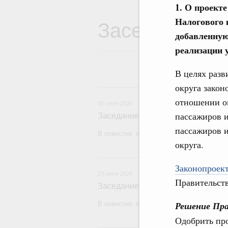
1. О проект
Заседания Пр
Налогового 
добавленную
реализации 
В целях разв
округа закон
3
отношении о
30 июля 2026
пассажиров и
Заседание Правительства (2026 г
пассажиров и
В повестке: проекты федеральных закон
округа.
2
Законопроект
23 июля 2026
Правительств
Заседание Правительства (2026 г
Решение Пра
В повестке: проекты федеральных закон
Одобрить про
1