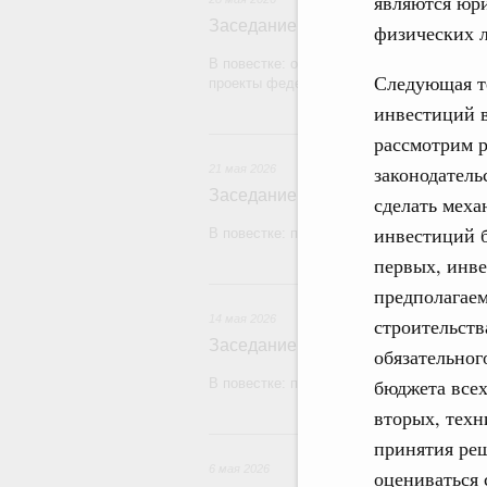
являются юри
Заседание Правительства (2026 г
физических 
В повестке: об исполнении бюджетов го
Следующая т
проекты федеральных законов.
инвестиций 
2
рассмотрим р
законодатель
21 мая 2026
Заседание Правительства (2026 г
сделать меха
инвестиций б
В повестке: проекты федеральных законо
первых, инве
1
предполагае
14 мая 2026
строительств
Заседание Правительства (2026 г
обязательног
бюджета всех
В повестке: проекты федеральных закон
вторых, техн
принятия реш
6 мая 2026
оцениваться 