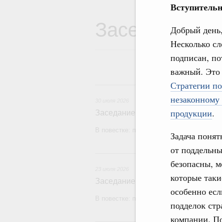
Вступительн
Заседания Пр
Добрый день,
Несколько сл
подписан, по
важный. Эт
Стратегии п
3
незаконному
30 июля 2026
продукции
.
Заседание Правительства (2026 г
В повестке: проекты федеральных закон
Задача понят
от поддельны
2
безопасны, м
23 июля 2026
которые таки
Заседание Правительства (2026 г
особенно есл
В повестке: проекты федеральных закон
подделок стр
компании. П
1