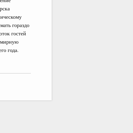
шение
рска
ническому
мать гораздо
оток гостей
семирную
го года.