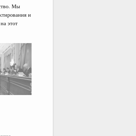
ство. Мы
ектирования и
на этот