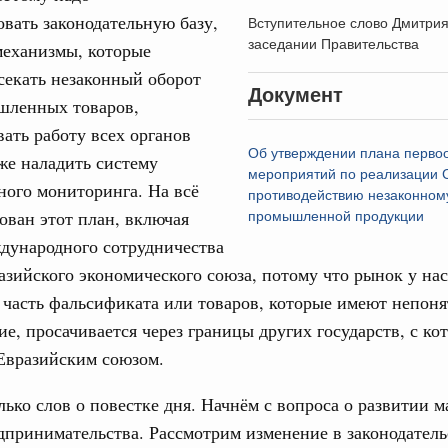
вать законодательную базу,
Вступительное слово Дмитри
заседании Правительства
31
механизмы, которые
од, №24)
секать незаконный оборот
ов, бюджетные ассигнования.
Документ
С помощь
шленных товаров,
осуществ
ать работу всех органов
 июля, четверг
Для поиск
Об утверждении плана перво
кже наладить систему
сервисо
мероприятий по реализации С
ного мониторинга. На всё
од, №23)
противодействию незаконном
Выбра
ован этот план, включая
промышленной продукции
пери
ов, бюджетные ассигнования.
дународного сотрудничества
Архи
азийского экономического союза, потому что рынок у на
 июля, четверг
 часть фальсификата или товаров, которые имеют непон
е, просачивается через границы других государств, с к
од, №22)
Подпи
Евразийским союзом.
в.
Ежеднев
лько слов о повестке дня. Начнём с вопроса о развитии м
5 июня, четверг
дпринимательства. Рассмотрим изменение в законодатель
Email