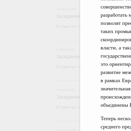
совершенство
16 июля 2026
разработать 
Заседание Правительства (2026 г
позволят пре
В повестке: проекты федеральных закон
таких промы
скоординиров
9
власти, а та
9 июля 2026
государствен
Заседание Правительства (2026 г
это ориентир
В повестке: проекты федеральных закон
развитие меж
в рамках Евр
2
значительная
2 июля 2026
происхождени
Заседание Правительства (2026 г
объединены 
В повестке: проекты федеральных законо
Теперь неско
2
среднего пре
25 июня 2026