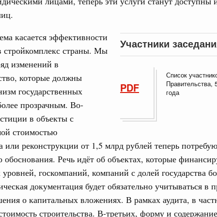
дическими лицами, теперь эти услуги станут доступны 
од, №18)
лиц.
сударственных внебюджетных фондов за 2025 год,
ема касается эффективности
Участники заседани
в стройкомплекс страны. Мы
1 мая, четверг
яд изменений в
Список участник
ство, которые должны
Правительства, 
PDF
од, №17)
низм государственных
года
олее прозрачным. Во-
в.
стиции в объекты с
4 мая, четверг
мой стоимостью
а или реконструкции от 1,5 млрд рублей теперь потребу
од, №16)
о обоснования. Речь идёт об объектах, которые финансир
 уровней, госкомпаний, компаний с долей государства бо
ов, бюджетные ассигнования.
ическая документация будет обязательно учитываться в п
6 мая, среда
ения о капитальных вложениях. В рамках аудита, в частн
стоимость строительства. В-третьих, форму и содержание