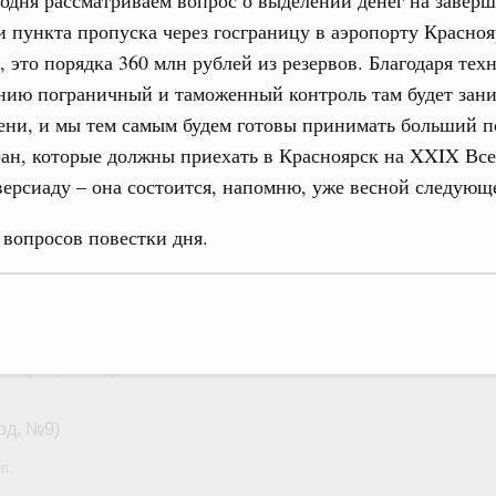
одня рассматриваем вопрос о выделении денег на завер
в.
 пункта пропуска через госграницу в аэропорту Красноя
, это порядка 360 млн рублей из резервов. Благодаря тех
апреля, четверг
нию пограничный и таможенный контроль там будет зани
ни, и мы тем самым будем готовы принимать больший п
од, №11)
ран, которые должны приехать в Красноярск на XXIX В
в.
рсиаду – она состоится, напомню, уже весной следующе
арта, понедельник
 вопросов повестки дня.
од, №10)
ов, бюджетные ассигнования.
 марта, четверг
од, №9)
в.