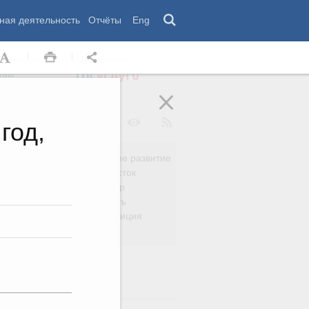
ная деятельность
Отчёты
Eng
 комиссии
Обращения
нам
год,
Региональное развитие
да
Дальний Восток
вязь
Россия и мир
Безопасность
сть
Право и юстиция
яйство