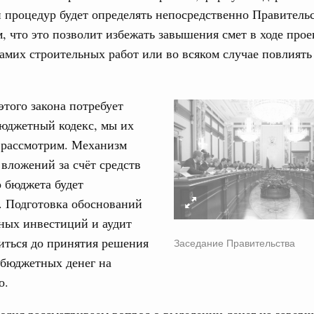
од, №15)
 процедур будет определять непосредственно Правитель
ов, бюджетные ассигнования.
, что это позволит избежать завышения смет в ходе про
амих строительных работ или во всяком случае повлиять 
9 апреля, среда
од, №14)
того закона потребует
Бюджетный кодекс, мы их
в.
 рассмотрим. Механизм
 апреля, вторник
вложений за счёт средств
 бюджета будет
од, №13)
. Подготовка обоснований
ных инвестиций и аудит
в.
иться до принятия решения
Заседание Правительства
 апреля, четверг
 бюджетных денег на
о.
од, №12)