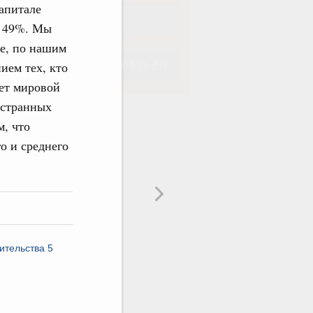
апитале
ь 49%. Мы
ые, по нашим
Подписаться
ием тех, кто
ет мировой
остранных
, что
о и среднего
Подписаться
ительства 5