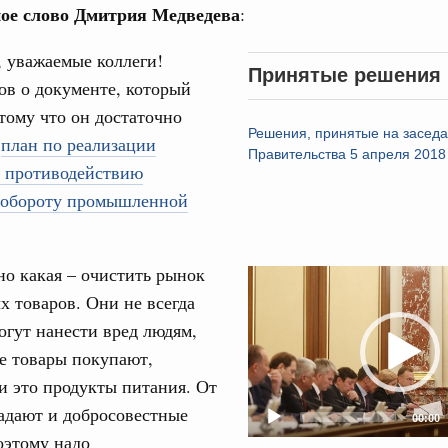
ое слово Дмитрия Медведева
:
авительства
 уважаемые коллеги!
Принятые решения
ов о документе, который
тому что он достаточно
Решения, принятые на засед
о
план по реализации
Кален
Правительства 5 апреля 2018
о противодействию
0 июля, четверг
 обороту промышленной
ПН
од, №26)
ов, бюджетные ассигнования.
но какая – очистить рынок
Video
х товаров. Они не всегда
Player
3 июля, четверг
3
огут нанести вред людям,
10
е товары покупают,
од, №25)
и это продукты питания. От
17
ов
адают и добросовестные
00:00
оэтому надо
6 июля, четверг
24