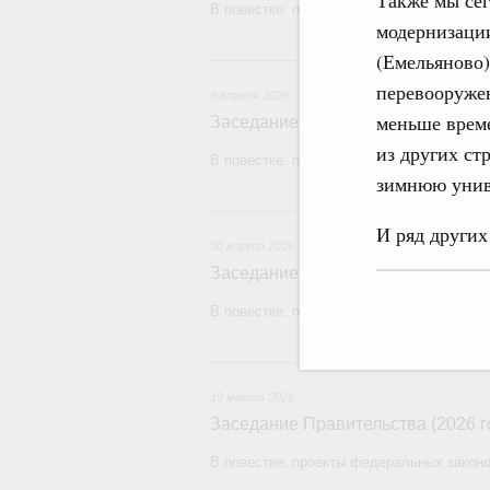
Также мы сег
В повестке: проекты федеральных законо
модернизации
(Емельяново)
9 
перевооруже
9 апреля 2026
меньше време
Заседание Правительства (2026 г
из других ст
В повестке: проекты федеральных законо
зимнюю униве
30 м
И ряд других
30 марта 2026
Заседание Правительства (2026 г
В повестке: проекты федеральных закон
19
19 марта 2026
Заседание Правительства (2026 г
В повестке: проекты федеральных законо