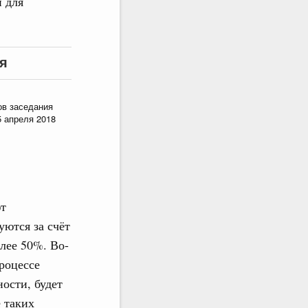
и для
я
ов заседания
5 апреля 2018
ют
уются за счёт
лее 50%. Во-
роцессе
ости, будет
 таких