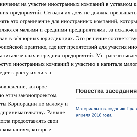
аничения на участие иностранных компаний в уставном к
од, №21)
дних предприятий. Сегодня их доля не должна превышат
ов, бюджетные ассигнования.
нять это ограничение для иностранных компаний, котор
вляются малыми и средними предприятиями, за исключен
1 июня, четверг
ован в офшорных юрисдикциях. Это решение соответству
Email
ропейской практике, где нет препятствий для участия ин
од, №20)
апитале малых и средних предприятий. Мы рассчитываем
хождения предприятиями ЖКХ и электроэнергетики
ступ иностранных компаний к участию в капитале малог
 и задачах по подготовке к прохождению осенне-зимнего
едёт к росту их числа.
3 июня, среда
овведение, которое
Повестка заседания
о этим законопроектом,
од, №19)
оты Корпорации по малому и
Материалы к заседанию Прав
едпринимательству. Раньше
апреля 2018 года
огла предоставлять свои
8 мая, четверг
о компаниям, которые