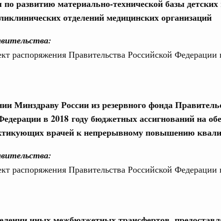
 по развитию материально-технической базы детских
 марта, четверг
оликлинических отделений медицинских организаций
од, №8)
авительства:
ект распоряжения Правительства Российской Федерации 
ов, бюджетные ассигнования.
 марта, четверг
ии Минздраву России из резервного фонда Правитель
од, №7)
Федерации в 2018 году бюджетных ассигнований на об
ов, бюджетные ассигнования.
актикующих врачей к непрерывному повышению квал
1
авительства:
ект распоряжения Правительства Российской Федерации 
Показать еще
делении иных межбюджетных трансфертов, предостав