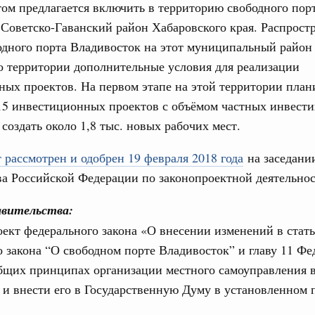
ом предлагается включить в территорию свободного пор
од, №18)
Советско-Гаванский район Хабаровского края. Распрост
сударственных внебюджетных фондов за 2025 год,
дного порта Владивосток на этот муниципальный район
го территории дополнительные условия для реализации
ых проектов. На первом этапе на этой территории план
1 мая, четверг
15 инвестиционных проектов с объёмом частных инвести
 создать около 1,8 тыс. новых рабочих мест.
од, №17)
в.
 рассмотрен и одобрен 19 февраля 2018 года
на заседани
а Российской Федерации по законопроектной деятельнос
4 мая, четверг
авительства:
од, №16)
ект федерального закона «О внесении изменений в стат
 закона “О свободном порте Владивосток” и главу 11 Фе
ов, бюджетные ассигнования.
бщих принципах организации местного самоуправления 
6 мая, среда
и внести его в Государственную Думу в установленном 