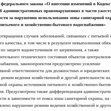
е федерального закона «О внесении изменений в Кодекс
авительства
б административных правонарушениях в части ужест
ости за нарушения использования зоны санитарной о
питьевого и хозяйственно-бытового водоснабжения»
отвращения случаев заболеваний, связанных с питьевой 
Кален
о качества, в том числе в результате невыполнения обя
0 июля, четверг
по защите водоисточников от загрязнения, а также
ПН
ительного технического состояния объектов централизо
од, №26)
набжения, законопроектом предусмотрено усиление
ов, бюджетные ассигнования.
ивной ответственности для должностных и юридических 
3 июля, четверг
3
режим ведения хозяйственной и другой деятельности на
ной охраны источников питьевого и хозяйственно-бытов
10
ия. Предусмотрена также дифференциация администрат
од, №25)
сти в зависимости от пояса зоны санитарной охраны, на
17
ов
влено нарушение режима ведения хозяйственной и друго
6 июля, четверг
24