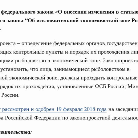
од, №15)
е федерального закона «О внесении изменения в статью
ов, бюджетные ассигнования.
о закона “Об исключительной экономической зоне Ро
9 апреля, среда
»
роекта – определение федеральных органов государствен
од, №14)
ющих контрольные пункты и порядок их прохождения ли
в.
щими рыболовство в экономической зоне. Законопроект
 установить, что лица, занимающиеся рыболовством в
 апреля, вторник
ной экономической зоне, должны проходить контрольные
орядок их прохождения, установленные ФСБ России, Мин
од, №13)
России.
в.
 рассмотрен и одобрен 19 февраля 2018 года
на заседани
 апреля, четверг
а Российской Федерации по законопроектной деятельнос
од, №12)
авительства: