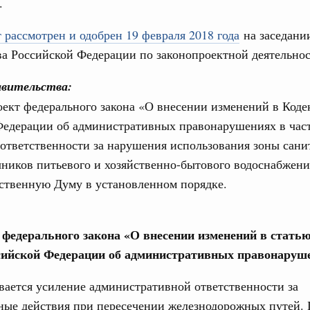
.
31
 рассмотрен и одобрен 19 февраля 2018 года
на заседани
од, №24)
а Российской Федерации по законопроектной деятельнос
ов, бюджетные ассигнования.
С помощь
авительства:
осуществ
 июля, четверг
Для поиск
ект федерального закона «О внесении изменений в Коде
сервисо
Федерации об административных правонарушениях в час
од, №23)
ответственности за нарушения использования зоны сани
Выбра
пери
ов, бюджетные ассигнования.
ников питьевого и хозяйственно-бытового водоснабжени
рственную Думу в установленном порядке.
Архи
 июля, четверг
од, №22)
е федерального закона «О внесении изменений в статью
Подпи
сийской Федерации об административных правонаруш
в.
Ежеднев
ается усиление административной ответственности за
5 июня, четверг
Email
ные действия при пересечении железнодорожных путей. 