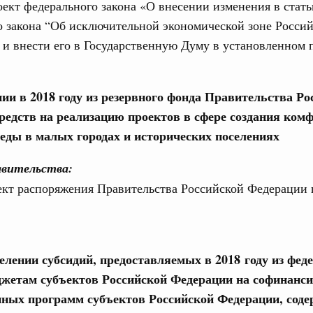
ект федерального закона «О внесении изменения в стат
в.
 закона “Об исключительной экономической зоне Росси
апреля, четверг
и внести его в Государственную Думу в установленном 
од, №11)
нии в 2018 году из резервного фонда Правительства Ро
в.
редств на реализацию проектов в сфере создания ком
реды в малых городах и исторических поселениях
арта, понедельник
авительства:
од, №10)
ект распоряжения Правительства Российской Федерации 
ов, бюджетные ассигнования.
 марта, четверг
елении субсидий, предоставляемых в 2018 году из фед
од, №9)
жетам субъектов Российской Федерации на софинанс
нных программ субъектов Российской Федерации, сод
в.