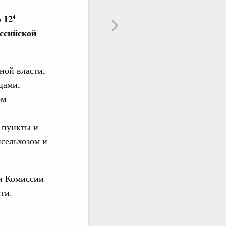
 12
4
ссийской
ной власти,
цами,
ом
 пункты и
сельхозом и
и Комиссии
ти.