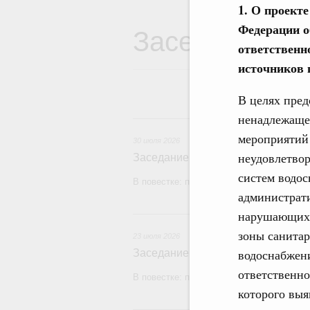
1. О проект
Заседания Пр
Федерации о
ответственн
источников 
В целях пред
ненадлежащег
3
мероприятий 
30 июля 2026
неудовлетвор
Заседание Правительства (2026 г
систем водос
В повестке: проекты федеральных закон
администрат
2
нарушающих 
зоны санитар
23 июля 2026
водоснабжен
Заседание Правительства (2026 г
ответственно
В повестке: проекты федеральных закон
которого выя
1