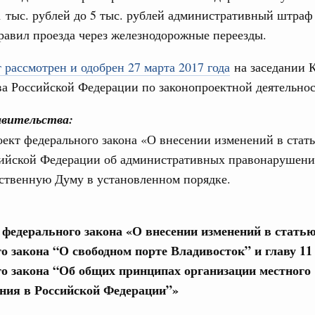
1 тыс. рублей до 5 тыс. рублей административный штраф
од, №21)
авил проезда через железнодорожные переезды.
ов, бюджетные ассигнования.
 рассмотрен и одобрен 27 марта 2017 года
на заседании 
1 июня, четверг
а Российской Федерации по законопроектной деятельнос
Email
од, №20)
авительства:
ект федерального закона «О внесении изменений в стать
хождения предприятиями ЖКХ и электроэнергетики
 и задачах по подготовке к прохождению осенне-зимнего
сийской Федерации об административных правонарушени
рственную Думу в установленном порядке.
3 июня, среда
е федерального закона «О внесении изменений в статью
од, №19)
о закона “О свободном порте Владивосток” и главу 11
о закона “Об общих принципах организации местного
ния в Российской Федерации”»
8 мая, четверг