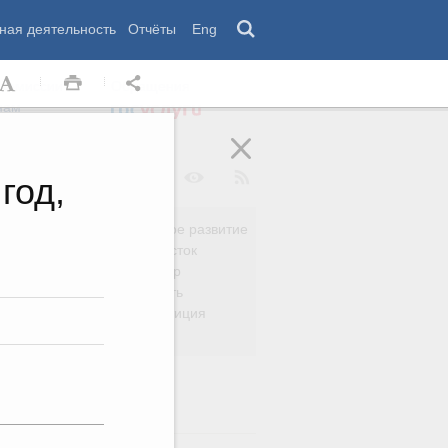
ная деятельность
Отчёты
Eng
 комиссии
Обращения
нам
год,
Региональное развитие
да
Дальний Восток
вязь
Россия и мир
Безопасность
сть
Право и юстиция
яйство