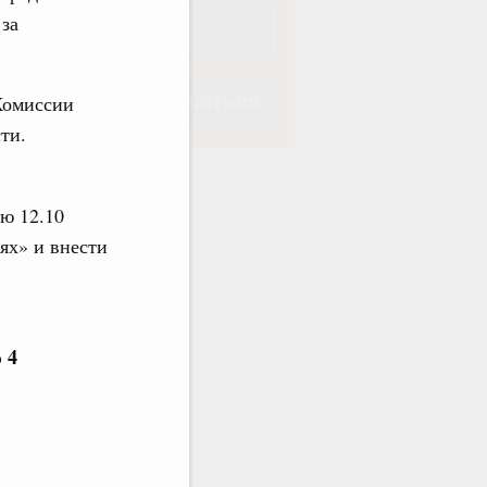
 за
Подписаться
Комиссии
ти.
ю 12.10
ях» и внести
Подписаться
 4