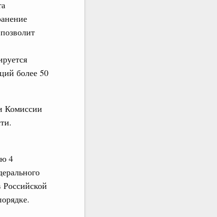
та
ранение
 позволит
ируется
ций более 50
и Комиссии
ти.
ью 4
дерального
в Российской
порядке.