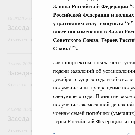
Закона Российской Федерации “О
16 июля, четверг
Российской Федерации и полных
16 июля 2026
утратившим силу подпункта “в” 
Заседание Правительства (2026 год, №2
внесении изменений в Закон Рос
Советского Союза, Героев Росси
В повестке: проекты федеральных законов, бюджетные ассигновани
Славы"”»
9 июля, четверг
Законопроектом предлагается уста
9 июля 2026
подачи заявлений об установлени
Заседание Правительства (2026 год, №2
декабря текущего года и об отказе 
В повестке: проекты федеральных законов, бюджетные ассигновани
получение или прекращение получ
следующего года. Принятие законо
2 июля, четверг
получение ежемесячной денежной 
2 июля 2026
членам семей погибших (умерших) 
Заседание Правительства (2026 год, №2
Героя Российской Федерации кото
В повестке: проекты федеральных законов.