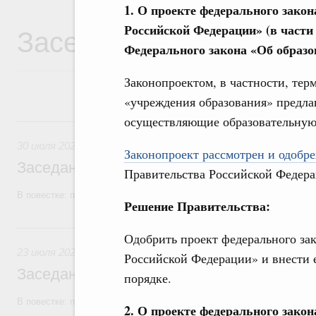
1. О проекте федерального зако
Заседания Правитель
Российской Федерации» (в части
Федерального закона «Об образо
Законопроектом, в частности, те
«учреждения образования» предла
осуществляющие образовательную 
30 июля, четверг
30 июля 2026
Законопроект рассмотрен и одобре
Заседание Правительства (2026 год, №2
Правительства Российской Федера
В повестке: проекты федеральных законов, бюджетные ассигновани
Решение Правительства:
23 июля, четверг
Одобрить проект федерального за
23 июля 2026
Российской Федерации» и внести 
Заседание Правительства (2026 год, №2
порядке.
В повестке: проекты федеральных законов
2. О проекте федерального закон