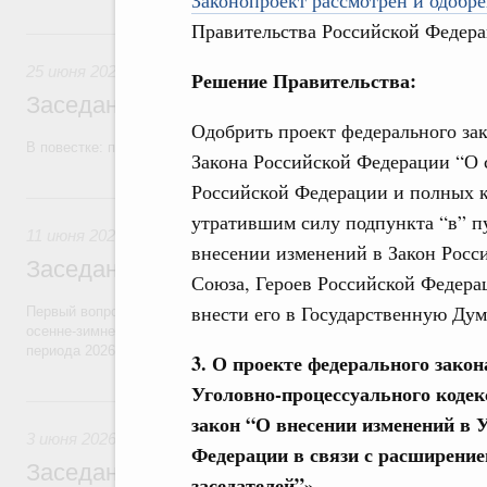
Законопроект рассмотрен и одобре
Правительства Российской Федера
25 июня, четверг
25 июня 2026
Решение Правительства:
Заседание Правительства (2026 год, №2
Одобрить проект федерального зак
В повестке: проекты федеральных законов, бюджетные ассигновани
Закона Российской Федерации “О с
Российской Федерации и полных к
11 июня, четверг
утратившим силу подпункта “в” пу
11 июня 2026
внесении изменений в Закон Росс
Заседание Правительства (2026 год, №2
Союза, Героев Российской Федера
внести его в Государственную Дум
Первый вопрос повестки – об итогах прохождения предприятиями ЖК
осенне-зимнего периода 2025–2026 годов и задачах по подготовке к
периода 2026–2027 годов.
3. О проекте федерального закон
Уголовно-процессуального коде
3 июня, среда
закон “О внесении изменений в 
3 июня 2026
Федерации в связи с расширени
Заседание Правительства (2026 год, №1
заседателей”»