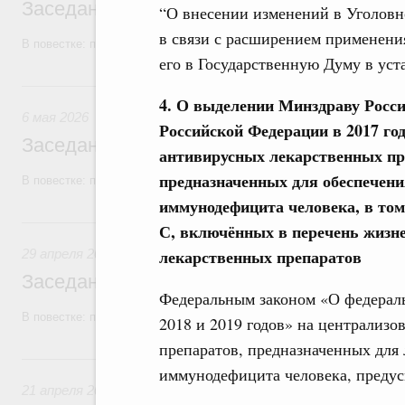
Заседание Правительства (2026 год, №1
“О внесении изменений в Уголовн
в связи с расширением применени
В повестке: проекты федеральных законов, бюджетные ассигновани
его в Государственную Думу в уст
6 мая, среда
4. О выделении Минздраву Росси
6 мая 2026
Российской Федерации в 2017 го
Заседание Правительства (2026 год, №1
антивирусных лекарственных пр
предназначенных для обеспечен
В повестке: проекты федеральных законов, бюджетные ассигновани
иммунодефицита человека, в том 
29 апреля, среда
С, включённых в перечень жизн
лекарственных препаратов
29 апреля 2026
Заседание Правительства (2026 год, №1
Федеральным законом «О федераль
В повестке: проекты федеральных законов.
2018 и 2019 годов» на централиз
препаратов, предназначенных для
21 апреля, вторник
иммунодефицита человека, предус
21 апреля 2026