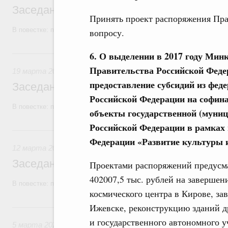
Заседание Правительства (2026 год, №1
Принять проект распоряжения Пра
В повестке: проекты федеральных законов, бюджетные ассигновани
вопросу.
19 марта, четверг
6. О выделении в 2017 году Мин
Правительства Российской Феде
19 марта 2026
предоставление субсидий из фед
Заседание Правительства (2026 год, №9)
Российской Федерации на софин
В повестке: проекты федеральных законов.
объекты государственной (муниц
Российской Федерации в рамках
12 марта, четверг
Федерации «Развитие культуры и
12 марта 2026
Заседание Правительства (2026 год, №8)
Проектами распоряжений предусма
402007,5 тыс. рублей на завершен
В повестке: проекты федеральных законов, бюджетные ассигновани
космического центра в Кирове, за
Ижевске, реконструкцию зданий д
5 марта, четверг
и государственного автономного 
5 марта 2026