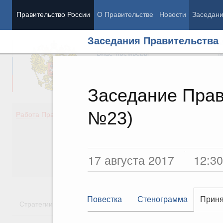
Правительство России
О Правительстве
Новости
Заседан
Заседания Правительства
Председатель Правительства
М
Вице-премьеры
М
Заседание Прав
№23)
Демография
Занято
Работа Правительства
Здоровье
Технол
Образование
Эконом
Культура
Финан
Общество
Социал
17 августа 2017
12:30
Государство
Повестка
Стенограмма
Приня
Стратегии
Государственные программы
Национальн