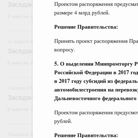
Проектом распоряжения предусмат
Заседание Правительства (2026 год, №1
размере 4 млрд рублей.
В повестке: проекты федеральных законов.
Решение Правительства:
16 апреля, четверг
Принять проект распоряжения Пра
16 апреля 2026
вопросу.
Заседание Правительства (2026 год, №1
5. О выделении Минпромторгу Р
В повестке: проекты федеральных законов.
Российской Федерации в 2017 го
9 апреля, четверг
в 2017 году субсидий из федера
9 апреля 2026
автомобилестроения на перевозк
Заседание Правительства (2026 год, №11
Дальневосточного федерального 
В повестке: проекты федеральных законов.
Проектом распоряжения предусмот
рублей.
30 марта, понедельник
Решение Правительства:
30 марта 2026