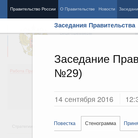
Правительство России
О Правительстве
Новости
Заседан
Заседания Правительства
Председатель Правительства
М
Вице-премьеры
М
Заседание Прав
№29)
Демография
Занято
Работа Правительства
Здоровье
Технол
Образование
Эконом
Культура
Финан
Общество
Социал
14 сентября 2016
12:
Государство
Повестка
Стенограмма
Приня
Стратегии
Государственные программы
Национальн