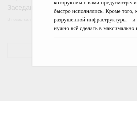
которую мы с вами предусмотрели
Заседание Правительства (2026 год, №7)
быстро исполнялись. Кроме того, 
разрушенной инфраструктуры – и д
В повестке: проекты федеральных законов, бюджетные ассигновани
нужно всё сделать в максимально 
Показать еще