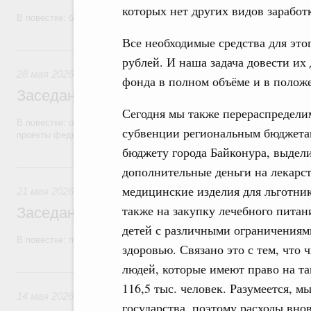
которых нет других видов заработ
В повестке: бюджетные ассигнования.
Все необходимые средства для эт
28 мая, четверг
рублей. И наша задача довести их
28 мая 2026
фонда в полном объёме и в полож
Заседание Правительства (2026 год, №1
Сегодня мы также перераспредели
В повестке: об исполнении бюджетов государственных внебюджетны
субвенции региональным бюджета
проекты федеральных законов.
бюджету города Байконура, выдел
21 мая, четверг
дополнительные деньги на лекарст
медицинские изделия для льготник
21 мая 2026
также на закупку лечебного питан
Заседание Правительства (2026 год, №1
детей с различными ограничениям
В повестке: проекты федеральных законов.
здоровью. Связано это с тем, что 
людей, которые имеют право на та
14 мая, четверг
116,5 тыс. человек. Разумеется, м
14 мая 2026
государства, поэтому расходы вно