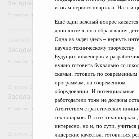
Заседание Правительства (2026 год, №1
итогам первого квартала. На эти 
В повестке: проекты федеральных законов, бюджетные ассигновани
Ещё один важный вопрос касается
6 мая, среда
дополнительного образования дете
Одна из задач здесь – вернуть инте
6 мая 2026
научно-техническому творчеству.
Заседание Правительства (2026 год, №1
Будущих инженеров и разработчи
В повестке: проекты федеральных законов, бюджетные ассигновани
нужно готовить буквально со шко
скамьи, готовить по современным
29 апреля, среда
программам, на современном
29 апреля 2026
оборудовании. И потенциальные
Заседание Правительства (2026 год, №1
работодатели тоже не должны оста
Агентством стратегических иници
В повестке: проекты федеральных законов.
технопарков. В этих технопарках д
21 апреля, вторник
интересно, но и, по сути, учиться
лидерские качества, готовиться р
21 апреля 2026