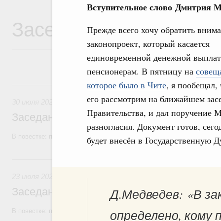
Вступительное слово
Дмитрия М
Заседания Правитель
Прежде всего хочу обратить внима
законопроект, который касается
единовременной денежной выпла
пенсионерам. В пятницу на
совещ
которое было в Чите
, я пообещал,
30 июля, четверг
его рассмотрим на ближайшем зас
30 июля 2026
Правительства, и дал поручение 
Заседание Правительства (2026 год, №2
разногласия. Документ готов, сег
В повестке: проекты федеральных законов, бюджетные ассигновани
будет внесён в Государственную Д
23 июля, четверг
23 июля 2026
Заседание Правительства (2026 год, №2
Д.Медведев: «В з
определено, кому 
В повестке: проекты федеральных законов