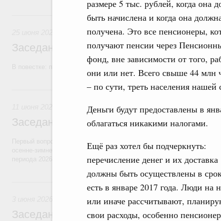
размере 5 тыс. рублей, когда она 
25 июня, четверг
быть начислена и когда она должн
получена. Это все пенсионеры, ко
25 июня 2026
получают пенсии через Пенсионн
Заседание Правительства (2026 год, №2
фонд, вне зависимости от того, р
В повестке: проекты федеральных законов, бюджетные ассигновани
они или нет. Всего свыше 44 млн 
– по сути, треть населения нашей 
11 июня, четверг
11 июня 2026
Деньги будут предоставлены в янва
Заседание Правительства (2026 год, №2
облагаться никакими налогами.
Первый вопрос повестки – об итогах прохождения предприятиями ЖК
Ещё раз хотел бы подчеркнуть:
осенне-зимнего периода 2025–2026 годов и задачах по подготовке к
перечисление денег и их доставка
периода 2026–2027 годов.
должны быть осуществлены в срок
3 июня, среда
есть в январе 2017 года. Люди на 
3 июня 2026
или иначе рассчитывают, планиру
Заседание Правительства (2026 год, №1
свои расходы, особенно пенсионер