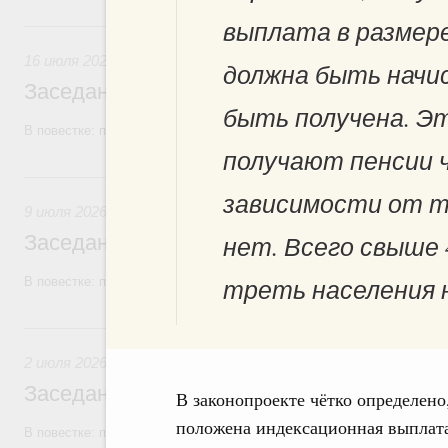
выплата в размере
16 июля, четверг
16 июля 2026
должна быть начис
Заседание Правительства (2026 год, №2
быть получена. Э
В повестке: проекты федеральных законов, бюджетные ассигновани
получают пенсии 
9 июля, четверг
зависимости от т
9 июля 2026
нет. Всего свыше 4
Заседание Правительства (2026 год, №2
треть населения 
В повестке: проекты федеральных законов, бюджетные ассигновани
2 июля, четверг
2 июля 2026
Заседание Правительства (2026 год, №2
В законопроекте чётко определено
положена индексационная выплат
В повестке: проекты федеральных законов.