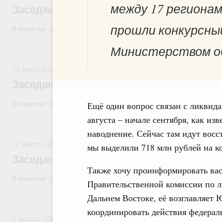
между 17 региона
Заседание Правительства (2026 год, №1
прошли конкурсны
В повестке: проекты федеральных законов, бюджетные ассигновани
Министерством об
19 марта, четверг
19 марта 2026
Заседание Правительства (2026 год, №9)
Ещё один вопрос связан с ликвид
В повестке: проекты федеральных законов.
августа – начале сентября, как из
12 марта, четверг
наводнение. Сейчас там идут вос
12 марта 2026
мы выделили 718 млн рублей на к
Заседание Правительства (2026 год, №8)
Также хочу проинформировать вас
В повестке: проекты федеральных законов, бюджетные ассигновани
Правительственной комиссии по л
Дальнем Востоке, её возглавляет
5 марта, четверг
координировать действия федерал
5 марта 2026