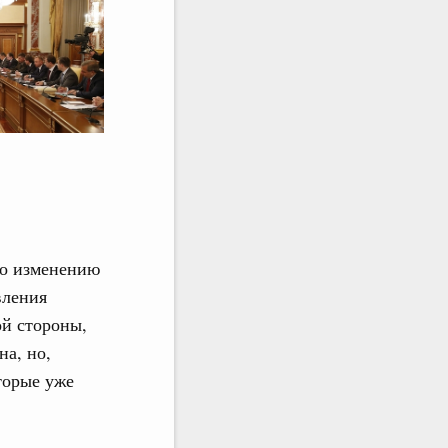
по изменению
вления
ой стороны,
на, но,
торые уже