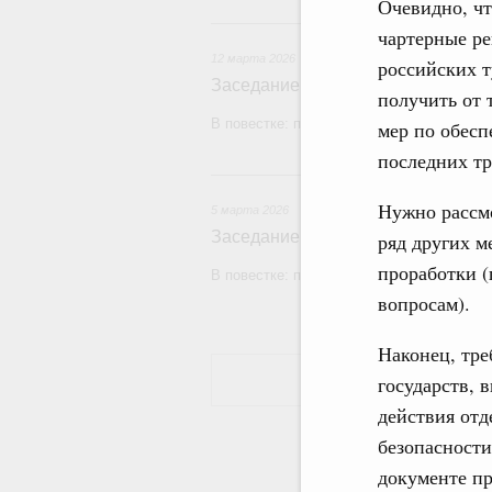
Очевидно, чт
12
чартерные ре
12 марта 2026
российских т
Заседание Правительства (2026 г
получить от 
В повестке: проекты федеральных закон
мер по обес
последних тр
5
Нужно рассмо
5 марта 2026
Заседание Правительства (2026 г
ряд других м
проработки (
В повестке: проекты федеральных закон
вопросам).
Наконец, тре
государств, 
действия отд
безопасности
документе пр