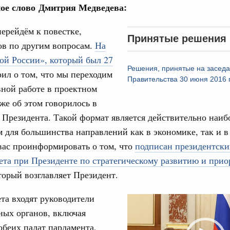
ое слово
Дмитрия Медведева:
авительства
ерейдём к повестке,
Принятые решения
ов по другим вопросам.
На
ой России», который был 27
Решения, принятые на засед
орил о том, что мы переходим
Кален
Правительства 30 июня 2016 
вной работе в проектном
0 июля, четверг
же об этом говорилось в
ПН
Президента. Такой формат является действительно наиб
од, №26)
для большинства направлений как в экономике, так и в
ов, бюджетные ассигнования.
вас проинформировать о том, что
подписан президентски
3 июля, четверг
3
ета при Президенте по стратегическому развитию и при
оторый возглавляет Президент.
10
од, №25)
ета входят руководители
Video
17
ов
ных органов, включая
Player
обеих палат парламента,
6 июля, четверг
24