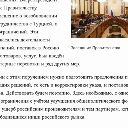
в.
е Правительству
 решение о возобновлении
апреля, четверг
трудничества с Турцией, о
ограничений. Эти
од, №11)
касались деятельности
в.
паний, поставок в Россию
Заседание Правительства
х товаров, услуг. Был введён
арта, понедельник
ртерные перевозки и ряд других мер.
од, №10)
вии с этим поручением нужно подготовить предложения 
ов, бюджетные ассигнования.
щих решений, то есть и корректировки указа, и постано
а. Действовать будем поэтапно. Здесь необходимо, с одн
 марта, четверг
 ограничения с учётом улучшения общеполитического фо
в ущерб российским производителям и тем партнёрам, ко
од, №9)
ободившиеся ниши российского рынка.
в.