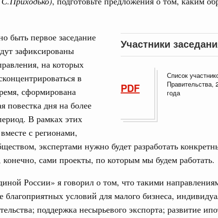
 С.Приходько)
, подготовьте предложения о том, каким об
од, №21)
ов, бюджетные ассигнования.
о быть первое заседание
Участники заседани
будут зафиксированы
1 июня, четверг
равления, на которых
Email
Список участник
сконцентрироваться в
од, №20)
Правительства, 
PDF
ремя, сформирована
года
хождения предприятиями ЖКХ и электроэнергетики
я повестка дня на более
 и задачах по подготовке к прохождению осенне-зимнего
ериод. В рамках этих
вместе с регионами,
3 июня, среда
ществом, экспертами нужно будет разработать конкретн
, конечно, сами проекты, по которым мы будем работать.
од, №19)
диной России» я говорил о том, что такими направления
е благоприятных условий для малого бизнеса, индивиду
8 мая, четверг
ельства; поддержка несырьевого экспорта; развитие ипо