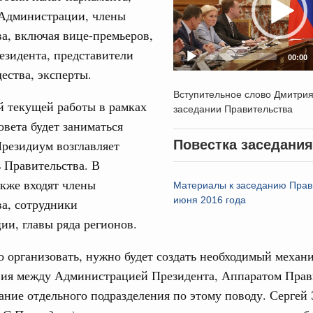
 Администрации, члены
31
а, включая вице-премьеров,
од, №24)
езидента, представители
00:00
ов, бюджетные ассигнования.
С помощь
ества, эксперты.
осуществ
Вступительное слово Дмитри
 июля, четверг
Для поиск
й текущей работы в рамках
заседании Правительства
сервисо
овета будет заниматься
од, №23)
резидиум возглавляет
Повестка заседания
Выбра
пери
ов, бюджетные ассигнования.
 Правительства. В
кже входят члены
Материалы к заседанию Прав
Архи
 июля, четверг
июня 2016 года
а, сотрудники
и, главы ряда регионов.
од, №22)
Подпи
о организовать, нужно будет создать необходимый механ
в.
вия между Администрацией Президента, Аппаратом Прав
Ежеднев
5 июня, четверг
ание отдельного подразделения по этому поводу. Сергей
Email