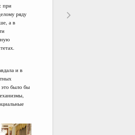
: при
целому ряду
ше, а в
ти
нную
тетах.
вдала и в
етных
, это было бы
механизмы,
социальные