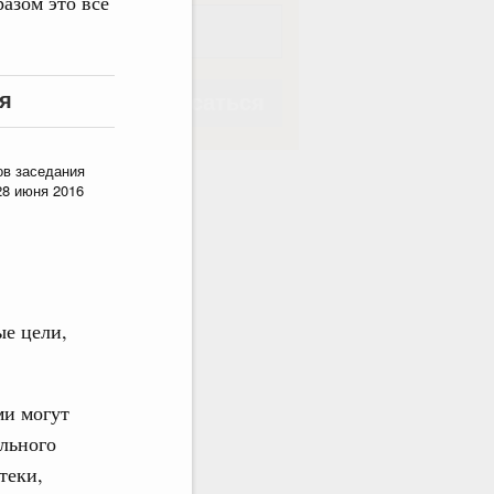
разом это всё
я
Подписаться
ов заседания
28 июня 2016
Подписаться
ые цели,
ми могут
ального
теки,