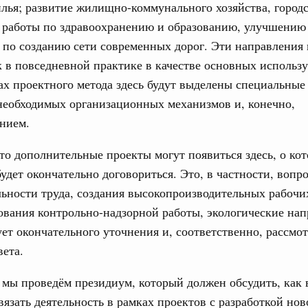
лья; развитие жилищно-коммунального хозяйства, городс
од, №18)
 работы по здравоохранению и образованию, улучшению
сударственных внебюджетных фондов за 2025 год,
 по созданию сети современных дорог. Эти направления
к в повседневной практике в качестве основных использу
ах проектного метода здесь будут выделены специальны
1 мая, четверг
необходимых организационных механизмов и, конечно,
нием.
од, №17)
в.
то дополнительные проекты могут появиться здесь, о ко
удет окончательно договориться. Это, в частности, вопр
4 мая, четверг
ьности труда, создания высокопроизводительных рабочи
вания контрольно-надзорной работы, экологические нап
од, №16)
ует окончательного уточнения и, соответственно, рассмо
ов, бюджетные ассигнования.
вета.
6 мая, среда
 мы проведём президиум, который должен обсудить, как
увязать деятельность в рамках проектов с разработкой нов