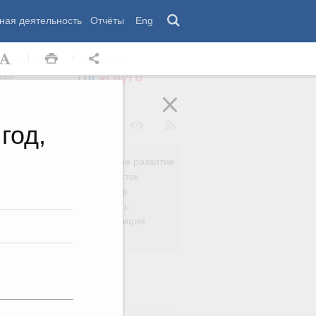
ная деятельность
Отчёты
Eng
 комиссии
Обращения
нам
год,
Региональное развитие
да
Дальний Восток
вязь
Россия и мир
Безопасность
сть
Право и юстиция
яйство