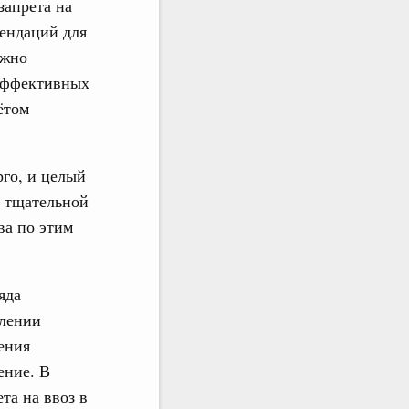
запрета на
мендаций для
ажно
 эффективных
ётом
рго, и целый
е тщательной
ва по этим
яда
длении
ения
ение. В
та на ввоз в