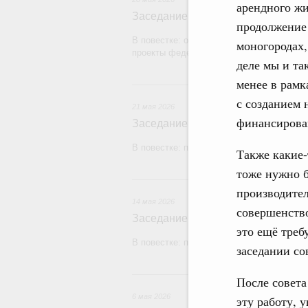
арендного жи
Заседание Правительства (2026 г
продолжение
В повестке: об исполнении бюджетов го
моногородах,
проекты федеральных законов.
деле мы и та
менее в рамк
2
с созданием 
21 мая 2026
финансирова
Заседание Правительства (2026 г
В повестке: проекты федеральных законо
Также какие-
тоже нужно б
1
производител
14 мая 2026
совершенство
Заседание Правительства (2026 г
это ещё треб
В повестке: проекты федеральных закон
заседании со
После совета
6 мая 2026
эту работу, 