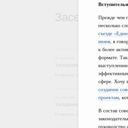
Вступительн
Заседания Пр
Прежде чем п
несколько сл
съезде «Един
июня
, я гов
к более акти
3
формате. Так
30 июля 2026
выступлении 
Заседание Правительства (2026 г
эффективным 
В повестке: проекты федеральных закон
сфере. Хочу 
2
создании сов
проектам
, к
23 июля 2026
Заседание Правительства (2026 г
В состав сов
В повестке: проекты федеральных закон
законодатель
руководство 
1