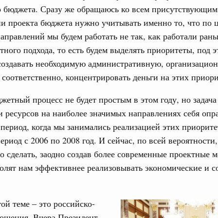
од, №15)
о бюджета. Сразу же обращаюсь ко всем присутствующим
 проекта бюджета нужно учитывать именно то, что по 
ов, бюджетные ассигнования.
правлений мы будем работать не так, как работали рань
9 апреля, среда
тного подхода, то есть будем выделять приоритеты, под э
создавать необходимую административную, организацио
од, №14)
 соответственно, концентрировать деньги на этих приори
в.
жетный процесс не будет простым в этом году, но задача
 апреля, вторник
 ресурсов на наиболее значимых направлениях себя опра
период, когда мы занимались реализацией этих приорит
од, №13)
период с 2006 по 2008 год. И сейчас, по всей вероятности
о сделать, заодно создав более современные проектные 
в.
олят нам эффективнее реализовывать экономические и 
 апреля, четверг
гой теме – это российско-
од, №12)
ношения. Вчера Президент