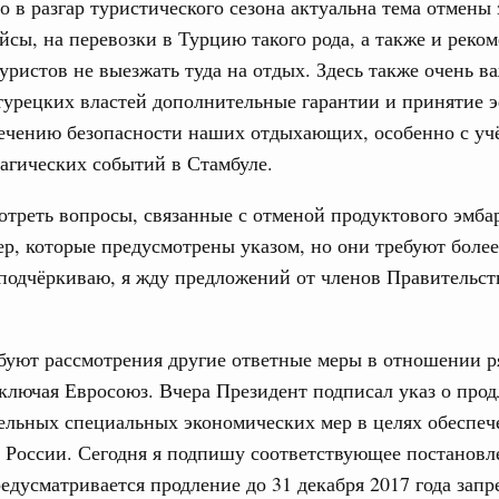
о в разгар туристического сезона актуальна тема отмены 
 марта, четверг
йсы, на перевозки в Турцию такого рода, а также и реко
уристов не выезжать туда на отдых. Здесь также очень в
од, №8)
турецких властей дополнительные гарантии и принятие
ов, бюджетные ассигнования.
печению безопасности наших отдыхающих, особенно с уч
агических событий в Стамбуле.
 марта, четверг
треть вопросы, связанные с отменой продуктового эмба
од, №7)
ер, которые предусмотрены указом, но они требуют боле
подчёркиваю, я жду предложений от членов Правительст
ов, бюджетные ассигнования.
1
буют рассмотрения другие ответные меры в отношении р
Показать еще
включая Евросоюз. Вчера Президент подписал указ о про
ельных специальных экономических мер в целях обеспеч
 России. Сегодня я подпишу соответствующее постановл
едусматривается продление до 31 декабря 2017 года запре