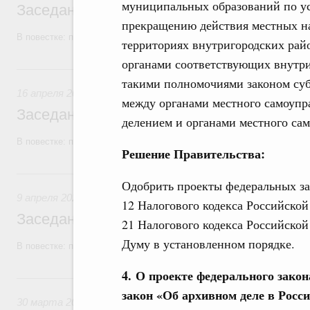
муниципальных образований по ус
Заседание Правительства (2026 год, №1
прекращению действия местных на
В повестке: проекты федеральных законов.
территориях внутригородских рай
органами соответствующих внутри
16 апреля, четверг
такими полномочиями законом су
16 апреля 2026
между органами местного самоупра
Заседание Правительства (2026 год, №1
делением и органами местного са
В повестке: проекты федеральных законов.
Решение Правительства:
9 апреля, четверг
Одобрить проекты федеральных за
9 апреля 2026
12 Налогового кодекса Российско
Заседание Правительства (2026 год, №11
21 Налогового кодекса Российской
Думу в установленном порядке.
В повестке: проекты федеральных законов.
4. О проекте федерального зако
30 марта, понедельник
закон «Об архивном деле в Росс
30 марта 2026