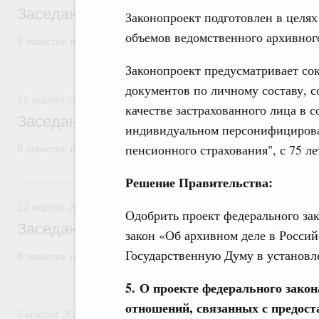
Заседание Правительства (2026 год, №1
Законопроект подготовлен в целя
объемов ведомственного архивног
В повестке: проекты федеральных законов, бюджетные ассигновани
Законопроект предусматривает со
19 марта, четверг
документов по личному составу, с
19 марта 2026
качестве застрахованного лица в 
Заседание Правительства (2026 год, №9)
индивидуальном персонифицирован
пенсионного страхования", с 75 лет
В повестке: проекты федеральных законов.
Решение Правительства:
12 марта, четверг
12 марта 2026
Одобрить проект федерального за
Заседание Правительства (2026 год, №8)
закон «Об архивном деле в Россий
Государственную Думу в установл
В повестке: проекты федеральных законов, бюджетные ассигновани
5. О проекте федерального зако
5 марта, четверг
отношений, связанных с предос
5 марта 2026