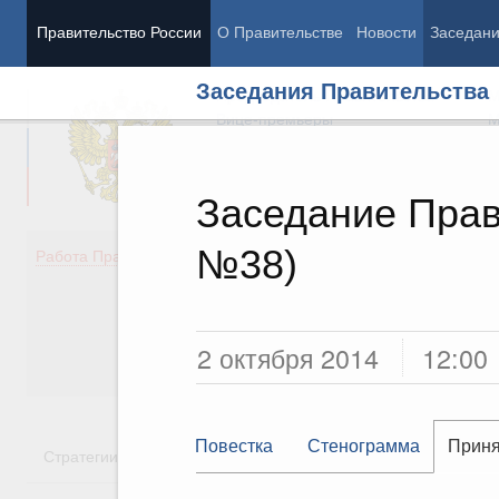
Правительство России
О Правительстве
Новости
Заседан
Заседания Правительства
Председатель Правительства
М
Вице-премьеры
М
Заседание Прав
№38)
Демография
Занято
Работа Правительства
Здоровье
Технол
Образование
Эконом
Культура
Финан
Общество
Социал
2 октября 2014
12:00
Государство
Повестка
Стенограмма
Приня
Стратегии
Государственные программы
Национальн