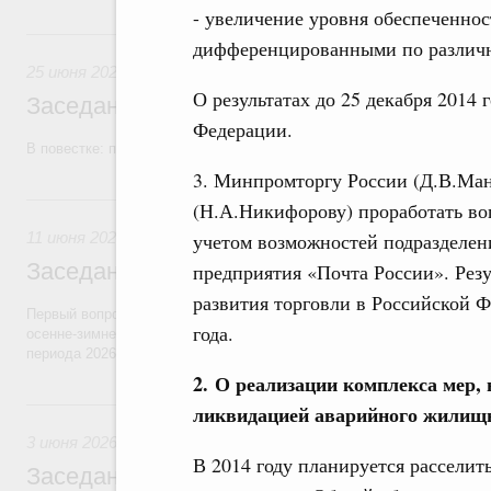
- увеличение уровня обеспеченно
25 июня, четверг
дифференцированными по различн
25 июня 2026
О результатах до 25 декабря 2014
Заседание Правительства (2026 год, №2
Федерации.
В повестке: проекты федеральных законов, бюджетные ассигновани
3. Минпромторгу России (Д.В.Ма
11 июня, четверг
(Н.А.Никифорову) проработать во
11 июня 2026
учетом возможностей подразделен
Заседание Правительства (2026 год, №2
предприятия «Почта России». Резу
развития торговли в Российской Ф
Первый вопрос повестки – об итогах прохождения предприятиями ЖК
года.
осенне-зимнего периода 2025–2026 годов и задачах по подготовке к
периода 2026–2027 годов.
2. О реализации комплекса мер,
3 июня, среда
ликвидацией аварийного жилищ
3 июня 2026
В 2014 году планируется расселить
Заседание Правительства (2026 год, №1