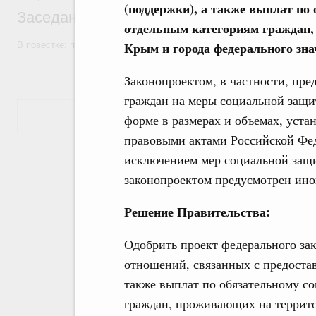
(поддержки), а также выплат по
Заседание Правительства (2026 год, №7)
отдельным категориям граждан,
Крым и города федерального зн
В повестке: проекты федеральных законов, бюджетные ассигновани
Законопроектом, в частности, пред
граждан на меры социальной защи
Показать еще
форме в размерах и объемах, уст
правовыми актами Российской Феде
исключением мер социальной защ
законопроектом предусмотрен ино
Решение Правительства:
Одобрить проект федерального за
отношений, связанных с предоста
также выплат по обязательному с
граждан, проживающих на террито