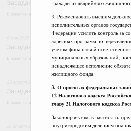
Заседание Правительства (2026 год, №1
граждан из аварийного жилищного 
В повестке: проекты федеральных законов, бюджетные ассигновани
3. Рекомендовать высшим должно
исполнительных органов государс
6 мая, среда
Федерации усилить контроль за с
6 мая 2026
адресных программ по переселени
Заседание Правительства (2026 год, №1
учетом финансовой ответственнос
муниципальных образований, пост
В повестке: проекты федеральных законов, бюджетные ассигновани
ненадлежащее исполнение обязате
29 апреля, среда
жилищного фонда.
29 апреля 2026
3. О проектах федеральных зако
Заседание Правительства (2026 год, №1
12 Налогового кодекса Российск
главу 21 Налогового кодекса Ро
В повестке: проекты федеральных законов.
21 апреля, вторник
Законопроектом, в частности, пред
внутригородским делением полном
21 апреля 2026