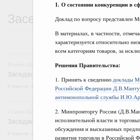
1. О состоянии конкуренции в с
Заседания Правитель
Доклад по вопросу представлен М
В материалах, в частности, отмеча
характеризуется относительно ни
всем категориям товаров, за искл
30 июля, четверг
Решения Правительства:
30 июля 2026
Заседание Правительства (2026 год, №2
1. Принять к сведению
доклады М
В повестке: проекты федеральных законов, бюджетные ассигновани
Российской Федерации Д.В.Манту
антимонопольной службы И.Ю.Ар
23 июля, четверг
2. Минпромторгу России (Д.В.Ман
23 июля 2026
исполнительной власти и торговы
Заседание Правительства (2026 год, №2
обсуждения и высказанных предло
В повестке: проекты федеральных законов
развития торговли в Российской Ф