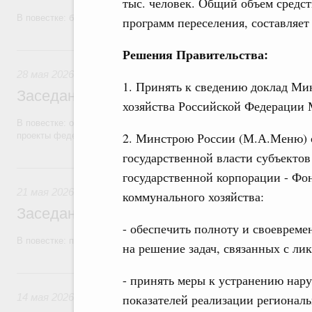
тыс. человек. Общий объем средст
В повестке: бюджетные ассигнования.
программ переселения, составляет
28 мая, четверг
Решения Правительства:
28 мая 2026
1. Принять к сведению доклад Ми
Заседание Правительства (2026 год, №1
хозяйства Российской Федерации 
В повестке: об исполнении бюджетов государственных внебюджетны
2. Минстрою России (М.А.Меню) 
проекты федеральных законов.
государственной власти субъектов
21 мая, четверг
государственной корпорации - Ф
21 мая 2026
коммунального хозяйства:
Заседание Правительства (2026 год, №1
- обеспечить полноту и своеврем
В повестке: проекты федеральных законов.
на решение задач, связанных с л
14 мая, четверг
- принять меры к устранению на
14 мая 2026
показателей реализации регионал