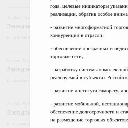
года, целевые индикаторы указанн
16 июля, четверг
реализации, обратив особое вниман
16 июля 2026
Заседание Правительства (2026 год, №2
- развитие многоформатной торгов
конкуренции в отрасли;
В повестке: проекты федеральных законов, бюджетные ассигновани
- обеспечение прозрачных и неди
9 июля, четверг
торговые сети;
9 июля 2026
Заседание Правительства (2026 год, №2
- разработку системы комплексно
реализуемой в субъектах Российс
В повестке: проекты федеральных законов, бюджетные ассигновани
- развитие института саморегулир
2 июля, четверг
- развитие мобильной, нестацион
2 июля 2026
обеспечение долгосрочности и ст
Заседание Правительства (2026 год, №2
на размещение торговых объектов
В повестке: проекты федеральных законов.