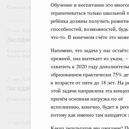
Обучение и воспитание это много
В повестке: бюджетные ассигнования.
ограничиваться только школьной 
ребёнка должны получить развити
28 мая, четверг
способностей, возможностей, будь 
28 мая 2026
что‑то. В конечном счёте это мож
Заседание Правительства (2026 год, №1
Напомню, что задача у нас остаётс
В повестке: об исполнении бюджетов государственных внебюджетны
проекты федеральных законов.
прежней, она вытекает из указа, –
охватить к 2020 году дополнител
21 мая, четверг
образованием практически 75% де
21 мая 2026
в возрасте от пяти до 18 лет. На 
Заседание Правительства (2026 год, №1
этой задачи направлена эта конце
причём основная нагрузка по её
В повестке: проекты федеральных законов.
исполнению, конечно, будет в рег
14 мая, четверг
потому как именно там находятся 
14 мая 2026
Каких результатов мы ожидаем? П