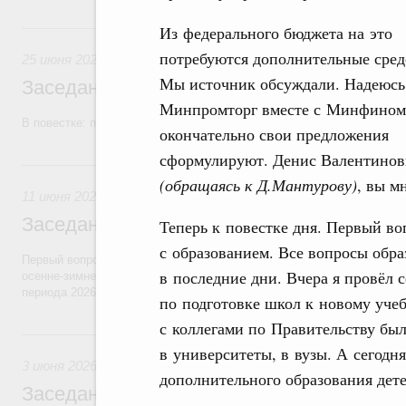
25 июня, четверг
Из федерального бюджета на это
потребуются дополнительные сред
25 июня 2026
Мы источник обсуждали. Надеюсь,
Заседание Правительства (2026 год, №2
Минпромторг вместе с Минфином
В повестке: проекты федеральных законов, бюджетные ассигновани
окончательно свои предложения
сформулируют. Денис Валентинов
11 июня, четверг
(обращаясь к Д.Мантурову)
, вы м
11 июня 2026
Заседание Правительства (2026 год, №2
Теперь к повестке дня. Первый во
с образованием. Все вопросы обр
Первый вопрос повестки – об итогах прохождения предприятиями ЖК
в последние дни. Вчера я провёл 
осенне-зимнего периода 2025–2026 годов и задачах по подготовке к
периода 2026–2027 годов.
по подготовке школ к новому уче
с коллегами по Правительству бы
3 июня, среда
в университеты, в вузы. А сегод
3 июня 2026
дополнительного образования дете
Заседание Правительства (2026 год, №1