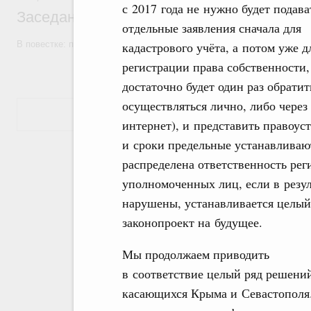
с 2017 года не нужно будет подава
Заседание Правительства (2026 год, №7)
отдельные заявления сначала для
В повестке: проекты федеральных законов, бюджетные ассигновани
кадастрового учёта, а потом уже д
регистрации права собственности,
достаточно будет один раз обратит
осуществляться лично, либо чере
Показать еще
интернет), и представить правоу
и сроки предельные устанавливают
распределена ответственность рег
уполномоченных лиц, если в резул
нарушены, устанавливается целый
законопроект на будущее.
Мы продолжаем приводить
в соответствие целый ряд решени
касающихся Крыма и Севастополя