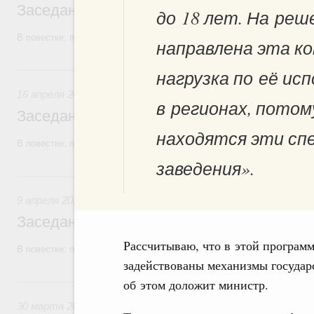
Заседание Правительства (2026 год, №1
до 18 лет. На реш
В повестке: проекты федеральных законов.
направлена эта ко
16 апреля, четверг
нагрузка по её ис
16 апреля 2026
в регионах, потом
Заседание Правительства (2026 год, №1
находятся эти сп
В повестке: проекты федеральных законов.
заведения».
9 апреля, четверг
9 апреля 2026
Заседание Правительства (2026 год, №11
Рассчитываю, что в этой программ
В повестке: проекты федеральных законов.
задействованы механизмы государс
30 марта, понедельник
об этом доложит министр.
30 марта 2026