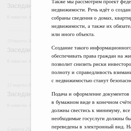
Также мы рассмотрим проект феде
Заседание Правительства (2026 год, №1
недвижимости. Речь идёт о создан
собраны сведения о домах, кварти
В повестке: проекты федеральных законов, бюджетные ассигновани
недвижимости, а также их обязател
19 марта, четверг
или иного объекта.
19 марта 2026
Создание такого информационного
Заседание Правительства (2026 год, №9)
обеспечивать права граждан на ж
В повестке: проекты федеральных законов.
позволит снизить риски инвесторо
полноту и справедливость взиман
12 марта, четверг
с недвижимостью станут безопасн
12 марта 2026
Подача и оформление документов
Заседание Правительства (2026 год, №8)
в бумажном виде в конечном счёт
В повестке: проекты федеральных законов, бюджетные ассигновани
должны свестись к минимуму, все
необходимые госуслуги должны б
5 марта, четверг
переведены в электронный вид. Н
5 марта 2026