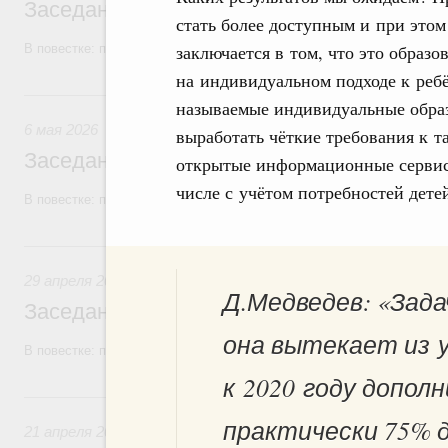
Заседание Правительства (2026 год, №1
стать более доступным и при это
заключается в том, что это образ
В повестке: проекты федеральных законов, бюджетные ассигновани
на индивидуальном подходе к реб
6 мая, среда
называемые индивидуальные образ
6 мая 2026
выработать чёткие требования к та
Заседание Правительства (2026 год, №1
открытые информационные сервис
числе с учётом потребностей дете
В повестке: проекты федеральных законов, бюджетные ассигновани
29 апреля, среда
29 апреля 2026
Д.Медведев: «Зада
Заседание Правительства (2026 год, №1
она вытекает из у
В повестке: проекты федеральных законов.
к 2020 году допо
21 апреля, вторник
практически 75% 
21 апреля 2026