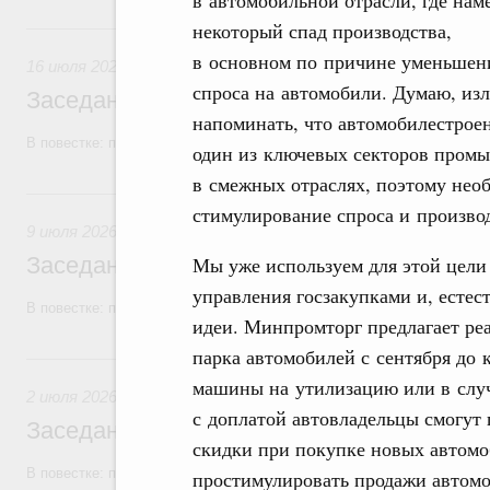
в автомобильной отрасли, где нам
16 июля, четверг
некоторый спад производства,
в основном по причине уменьшен
16 июля 2026
спроса на автомобили. Думаю, из
Заседание Правительства (2026 год, №2
напоминать, что автомобилестрое
В повестке: проекты федеральных законов, бюджетные ассигновани
один из ключевых секторов промы
в смежных отраслях, поэтому нео
9 июля, четверг
стимулирование спроса и произво
9 июля 2026
Заседание Правительства (2026 год, №2
Мы уже используем для этой цели
управления госзакупками и, естес
В повестке: проекты федеральных законов, бюджетные ассигновани
идеи. Минпромторг предлагает ре
парка автомобилей с сентября до к
2 июля, четверг
машины на утилизацию или в случ
2 июля 2026
с доплатой автовладельцы смогут 
Заседание Правительства (2026 год, №2
скидки при покупке новых автомоб
В повестке: проекты федеральных законов.
простимулировать продажи автомо