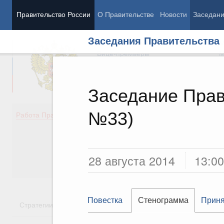
Правительство России
О Правительстве
Новости
Заседан
Заседания Правительства
Председатель Правительства
М
Вице-премьеры
М
Заседание Прав
№33)
Демография
Занято
Работа Правительства
Здоровье
Технол
Образование
Эконом
Культура
Финан
Общество
Социал
28 августа 2014
13:00
Государство
Повестка
Стенограмма
Приня
Стратегии
Государственные программы
Национальн