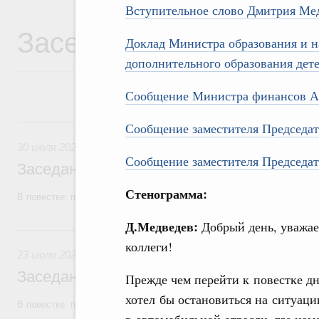
Вступительное слово Дмитрия Ме
Заседания Правитель
Доклад Министра образования и н
дополнительного образования дет
Сообщение Министра финансов А
30 июля, четверг
Сообщение заместителя Председат
30 июля 2026
Сообщение заместителя Председат
Заседание Правительства (2026 год, №2
Стенограмма:
В повестке: проекты федеральных законов, бюджетные ассигновани
Д.Медведев:
Добрый день, уважа
23 июля, четверг
коллеги!
23 июля 2026
Заседание Правительства (2026 год, №2
Прежде чем перейти к повестке дн
хотел бы остановиться на ситуаци
В повестке: проекты федеральных законов