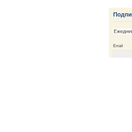
Подпи
Ежедне
Email
Email
ска
Написать в редакцию
Пресс-служба
Карта сайта
Именной указатель
Все материа
те
Creative Com