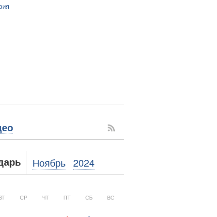
фия
део
Ноябрь
2024
дарь
ВТ
СР
ЧТ
ПТ
СБ
ВС