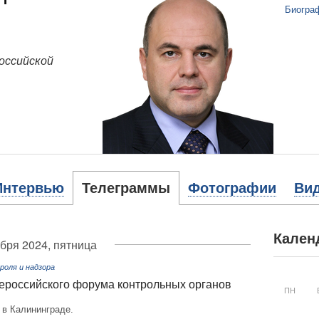
Биогра
оссийской
Интервью
Телеграммы
Фотографии
Ви
Кален
бря 2024, пятница
оля и надзора
сероссийского форума контрольных органов
ПН
 в Калининграде.