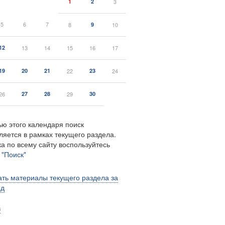
1
2
3
5
6
7
8
9
10
12
13
14
15
16
17
19
20
21
22
23
24
26
27
28
29
30
ю этого календаря поиск
ляется в рамках текущего раздела.
а по всему сайту воспользуйтесь
м
"Поиск"
ть материалы текущего раздела за
од
в