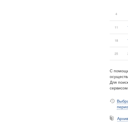
4
11
18
25
С помощь
осуществ
Для поиск
сервисо
Выбра
пери
Архи