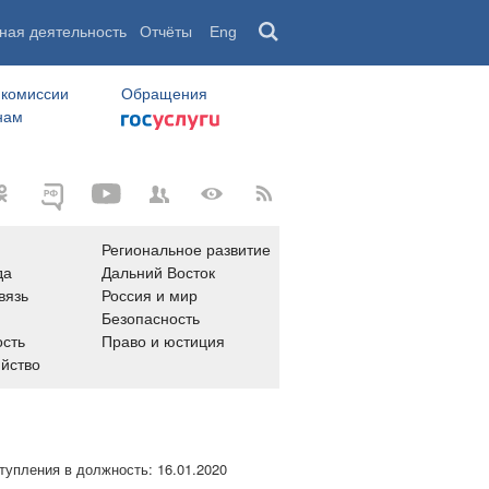
ная деятельность
Отчёты
Eng
 комиссии
Обращения
нам
Региональное развитие
да
Дальний Восток
вязь
Россия и мир
Безопасность
сть
Право и юстиция
яйство
тупления в должность:
16.01.2020