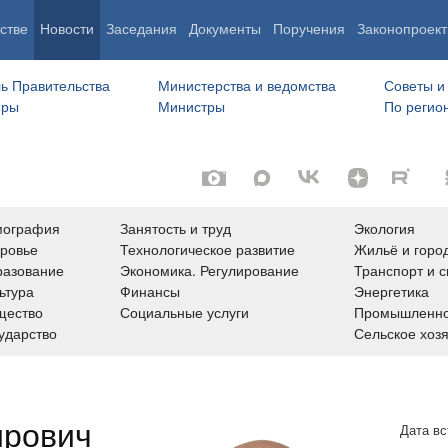
стве
Новости
Заседания
Документы
Поручения
Законопроект
ь Правительства
Министерства и ведомства
Советы и
еры
Министры
По регио
мография
Занятость и труд
Экология
ровье
Технологическое развитие
Жильё и горо
азование
Экономика. Регулирование
Транспорт и с
ьтура
Финансы
Энергетика
щество
Социальные услуги
Промышленно
ударство
Сельское хоз
ирович
Дата вс