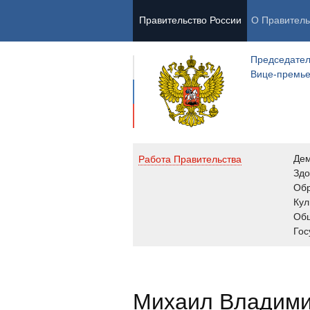
Правительство России
О Правитель
Председател
Вице-премь
Де
Работа Правительства
Здо
Обр
Кул
Об
Гос
Михаил Владим