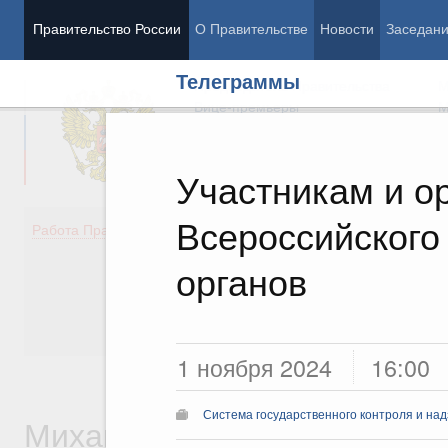
Правительство России
О Правительстве
Новости
Заседан
Телеграммы
Председатель Правительства
М
Вице-премьеры
М
Участникам и о
Всероссийского
Демография
Занято
Работа Правительства
Здоровье
Технол
Образование
Эконом
органов
Культура
Финан
Общество
Социал
Государство
1 ноября 2024
16:00
Система государственного контроля и на
Михаил Владимирович