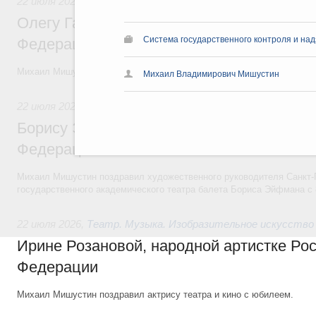
22 июля 2026
,
Театр. Музыка. Изобразительное искусство
Олегу Газманову, народному артисту Рос
Система государственного контроля и на
Федерации
Михаил Мишустин поздравил эстрадного певца, композитора, поэта 
Михаил Владимирович Мишустин
22 июля 2026
,
Театр. Музыка. Изобразительное искусство
Борису Эйфману, народному артисту Рос
Федерации
Михаил Мишустин поздравил художественного руководителя Санкт-
государственного академического театра балета Бориса Эйфмана с 
22 июля 2026
,
Театр. Музыка. Изобразительное искусство
Ирине Розановой, народной артистке Ро
Федерации
Михаил Мишустин поздравил актрису театра и кино с юбилеем.