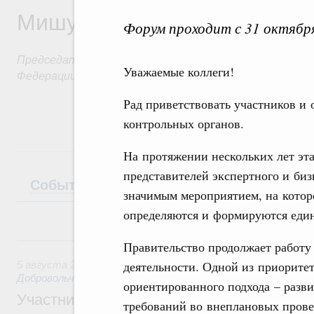
Мишустин
Форум проходит с 31 октября
Председатель Правительства Российской
Уважаемые коллеги!
Федерации
Рад приветствовать участников и
контрольных органов.
На протяжении нескольких лет эт
представителей экспертного и биз
События
Поездки
Интервью
Теле
значимым мероприятием, на котор
определяются и формируются еди
5 августа, среда
Правительство продолжает работ
деятельности. Одной из приоритет
5 августа 2026
,
Социальные инновации. Некоммерческие ор
Добровольчество и волонтёрство. Благотворительност
ориентированного подхода – разв
Участникам и гостям Всероссийского фо
требований во внеплановых пров