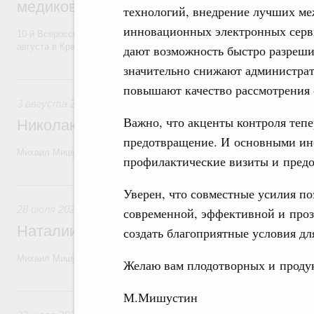
медиков и медицинской молодёжи
технологий, внедрение лучших ме
инновационных электронных серви
10-й Всероссийский форум волонтёров-медиков и медицинской моло
августа в Красноярском крае.
дают возможность быстро разреши
значительно снижают администрат
3 августа, понедельник
повышают качество рассмотрения
3 августа 2026
Важно, что акценты контроля теп
Николаю Бурляеву, народному артисту Р
предотвращение. И основными инс
Михаил Мишустин поздравил актёра театра и кино, режиссёра с 80-
профилактические визиты и предо
28 июля, вторник
Уверен, что совместные усилия по
28 июля 2026
,
Кинематография, кинопроизводство, кинопр
современной, эффективной и про
Наталии Белохвостиковой, народной арт
создать благоприятные условия дл
Михаил Мишустин поздравил киноактрису с юбилеем.
Желаю вам плодотворных и проду
22 июля, среда
М.Мишустин