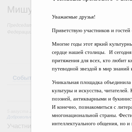
Мишустин
Уважаемые друзья!
Председатель Правительства Российской
Приветствую участников и гостей
Федерации
Многие годы этот яркий культурн
сердце нашей столицы. И сегодня
притяжения для всех, кто любит к
путеводной звездой в мир знаний 
События
Поездки
Интервью
Теле
Уникальная площадка объединила и
культуры и искусства, читателей.
поэзией, антикварными и букинис
5 августа, среда
И конечно, познакомиться с лите
5 августа 2026
,
Социальные инновации. Некоммерческие ор
многонациональной страны. Фести
Добровольчество и волонтёрство. Благотворительност
интеллектуального общения, но и
Участникам и гостям Всероссийского фо