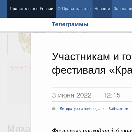
Правительство России
О Правительстве
Новости
Заседан
Телеграммы
Председатель Правительства
М
Вице-премьеры
М
Участникам и го
фестиваля «Кр
Демография
Занято
Работа Правительства
Здоровье
Технол
Образование
Эконом
Культура
Финан
Общество
Социал
3 июня 2022
12:15
Государство
Литература и книгоиздание. Библиотеки
Михаил Владимирович
Фестиваль проходит 3-6 июня