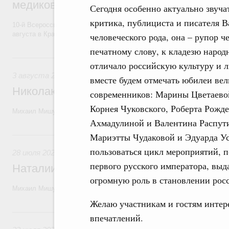
медиков и медицинской молодёжи
Сегодня особенно актуально звуча
критика, публициста и писателя В
10-й Всероссийский форум волонтёров-медиков и медицинской моло
августа в Красноярском крае.
человеческого рода, она – рупор 
печатному слову, к кладезю народ
3 августа, понедельник
отличало российскую культуру и 
3 августа 2026
вместе будем отмечать юбилеи ве
Николаю Бурляеву, народному артисту Р
современников: Марины Цветаевой
Корнея Чуковского, Роберта Рожд
Михаил Мишустин поздравил актёра театра и кино, режиссёра с 80-
Ахмадулиной и Валентина Распут
28 июля, вторник
Мариэтты Чудаковой и Эдуарда Ус
пользоваться цикл мероприятий, 
28 июля 2026
,
Кинематография, кинопроизводство, кинопр
первого русского императора, выд
Наталии Белохвостиковой, народной арт
огромную роль в становлении рос
Михаил Мишустин поздравил киноактрису с юбилеем.
Желаю участникам и гостям интер
22 июля, среда
впечатлений.