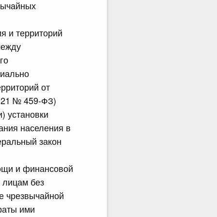
вычайных
я и территорий
между
го
циально
ерриторий от
021 № 459-ФЗ)
и) установки
ания населения в
еральный закон
ощи и финансовой
 лицам без
е чрезвычайной
раты ими