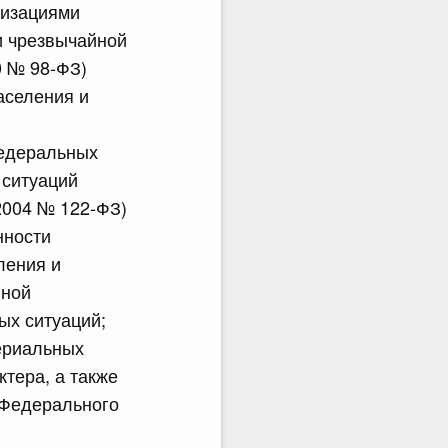
низациями
и чрезвычайной
0 № 98-ФЗ)
аселения и
федеральных
 ситуаций
2004 № 122-ФЗ)
нности
ления и
иной
ых ситуаций;
ериальных
тера, а также
 Федерального