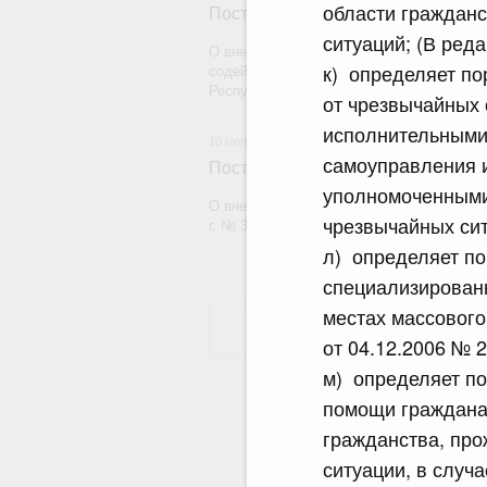
области граждан
Постановление Правительства Рос
ситуаций; (В ред
О внесении на ратификацию Соглашения 
к) определяет по
содействии реализации Государственной
Республики Абхазия на 2026 - 2030 годы
от чрезвычайных
исполнительными 
10 июля 2026
самоуправления и
Постановление Правительства Рос
уполномоченными 
О внесении изменений в постановление П
чрезвычайных сит
г. № 372
л) определяет по
специализирован
местах массового
от 04.12.2006 № 
м) определяет п
помощи граждана
гражданства, пр
ситуации, в случ