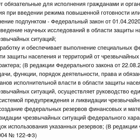
т обязательные для исполнения гражданами и орга
ия при введении режима повышенной готовности ил
сийской Федерации от 13.07.2026 г. № 878
нение подпунктом - Федеральный закон от 01.04.202
равительства Российской Федерации от 30 июня 2021 г.
оведение научных исследований в области защиты н
езвычайных ситуаций;
зработку и обеспечивает выполнение специальных 
сийской Федерации от 13.07.2026 г. № 886
ти защиты населения и территорий от чрезвычайных
актера; (В редакции Федерального закона от 22.08.
равительства Российской Федерации от 10 октября 2020
дачи, функции, порядок деятельности, права и обяза
нов исполнительной власти в области защиты насе
езвычайных ситуаций, осуществляет руководство ед
сийской Федерации от 13.07.2026 г. № 885
системой предупреждения и ликвидации чрезвычайн
равительства Российской Федерации от 14 ноября 2023
 создание федеральных резервов финансовых и мат
видации чрезвычайных ситуаций федерального харак
 июля, пятница
ок использования указанных резервов; (В редакции
2004 № 122-ФЗ)