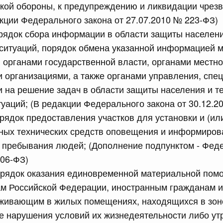
ской обороны, к предупреждению и ликвидации чрез
сийской Федерации от 10.07.2026 г. № 873
акции Федерального закона от 27.07.2010 № 223-ФЗ)
между Российской Федерацией и Республикой Абхазия о
рядок сбора информации в области защиты населени
 программы социально-экономического развития
 ситуаций, порядок обмена указанной информацией 
органами государственной власти, органами местно
 организациями, а также органами управления, спе
сийской Федерации от 10.07.2026 г. № 870
на решение задач в области защиты населения и т
равительства Российской Федерации от 30 апреля 2009
уаций; (В редакции Федерального закона от 30.12.2
3
рядок предоставления участков для установки и (ил
ных технических средств оповещения и информиров
 пребывания людей; (Дополнение подпунктом - Фед
Показать еще
206-ФЗ)
орядок оказания единовременной материальной пом
м Российской Федерации, иностранным гражданам и
оживающим в жилых помещениях, находящихся в зон
ае нарушения условий их жизнедеятельности либо ут