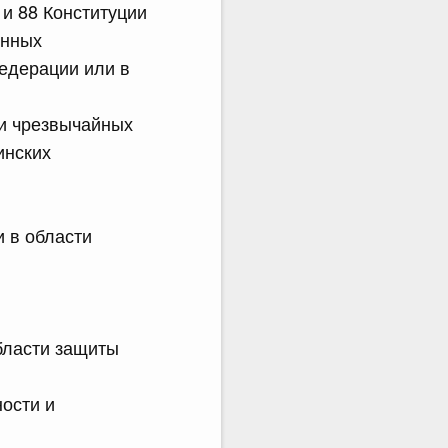
 и 88 Конституции
енных
едерации или в
ии чрезвычайных
инских
 в области
бласти защиты
ости и