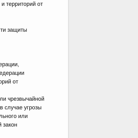
и территорий от
сти защиты
ерации,
Федерации
орий от
или чрезвычайной
в случае угрозы
льного или
 закон