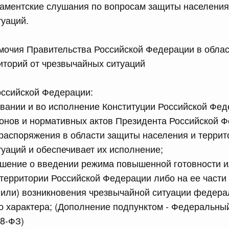
аментские слушания по вопросам защиты населения 
сийской Федерации от 13.07.2026 г. № 874
уаций.
равительства Российской Федерации от 19 января 1998
мочия Правительства Российской Федерации в обла
иторий от чрезвычайных ситуаций
сийской Федерации от 13.07.2026 г. № 884
равительства Российской Федерации от 24 августа 2024
оссийской Федерации:
овании и во исполнение Конституции Российской Фед
онов и нормативных актов Президента Российской 
распоряжения в области защиты населения и террит
сийской Федерации от 13.07.2026 г. № 882
уаций и обеспечивает их исполнение;
 Правительства Российской Федерации
ешение о введении режима повышенной готовности 
 территории Российской Федерации либо на ее части 
сийской Федерации от 13.07.2026 г. № 877
(или) возникновения чрезвычайной ситуации федера
 характера; (Дополнение подпунктом - Федеральный
равительства Российской Федерации от 25 июня 2021 г.
98-ФЗ)