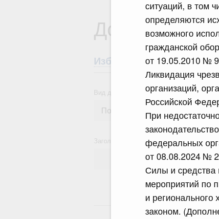
ситуаций, в том 
определяются исх
Документы
возможного испол
гражданской обор
от 19.05.2010 № 
Избранные документы со
Ликвидация чрез
организаций, орг
Вид документа
Российской Федер
При недостаточно
законодательств
Заголовок или текст документа
федеральных орга
от 08.08.2024 № 
Силы и средства 
мероприятий по 
и регионального 
14
законом. (Дополн