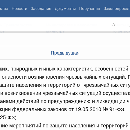
стве
Новости
Заседания
Документы
Поручения
Законопроект
ь Правительства
Министерства и ведомства
Советы и
еры
Министры
По регио
Предыдущая
мография
Занятость и труд
Экология
ких, природных и иных характеристик, особенностей
ровье
Технологическое развитие
Жильё и горо
 опасности возникновения чрезвычайных ситуаций.
азование
Экономика. Регулирование
Транспорт и с
ащите населения и территорий от чрезвычайных ситу
ьтура
Финансы
Энергетика
щество
Социальные услуги
Промышленно
и возникновении чрезвычайных ситуаций осуществл
ударство
Сельское хоз
планами действий по предупреждению и ликвидации 
акции федеральных законов от 19.05.2010 № 91-ФЗ,
125-ФЗ)
ограммы
Национальные проекты
ие мероприятий по защите населения и территорий