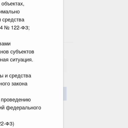
 объектах,
симально
и средства
04 № 122-ФЗ;
там
вами
анов субъектов
ная ситуация.
ы и средства
ного закона
сания
Найти
и проведению
ий федерального
22-ФЗ)