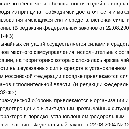
числе по обеспечению безопасности людей на водных
одя из принципа необходимой достаточности и мак
ьзования имеющихся сил и средств, включая силы 
оны. (В редакции федеральных законов от 22.08.20
91-ФЗ)
 справками к ним
Поиск по всем докумен
вычайных ситуаций осуществляется силами и средст
анов местного самоуправления, исполнительных орг
Номер
ации, на территориях которых сложилась чрезвычай
сти вышеуказанных сил и средств в установленном
ом Российской Федерации порядке привлекаются сил
нов исполнительной власти. (В редакции Федераль
Дата подпи
232-ФЗ)
гражданской обороны привлекаются к организации 
предотвращению и ликвидации чрезвычайных ситуац
характера в порядке, установленном федеральным
 июля, вторник
ение частью - Федеральный закон от 22.08.2004 № 1