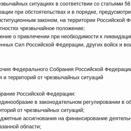
равительства Российской Федерации от 28 июня 2023 г.
езвычайных ситуациях в соответствии со статьями 56
ации при обстоятельствах и в порядке, предусмотр
ституционным законом, на территории Российской Ф
сийской Федерации от 13.07.2026 г. № 875
тностях чрезвычайное положение;
ение о привлечении при необходимости к ликвидац
ральным казначейством контрольного мониторинга и
роцедуры
нных Сил Российской Федерации, других войск и во
сийской Федерации от 13.07.2026 г. № 876
мочия Федерального Собрания Российской Федерации
равительства Российской Федерации от 15 апреля 2014
 и территорий от чрезвычайных ситуаций
рание Российской Федерации:
сийской Федерации от 13.07.2026 г. № 883
единообразие в законодательном регулировании в о
иторий от чрезвычайных ситуаций;
равительства Российской Федерации от 6 сентября 2023
юджетные ассигнования на финансирование деятельн
азанной области;