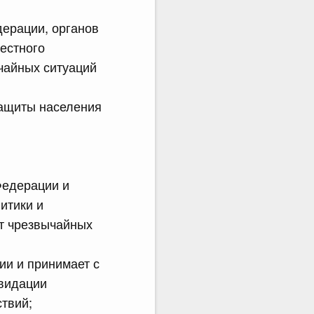
дерации, органов
естного
чайных ситуаций
защиты населения
Федерации и
итики и
от чрезвычайных
ии и принимает с
квидации
твий;