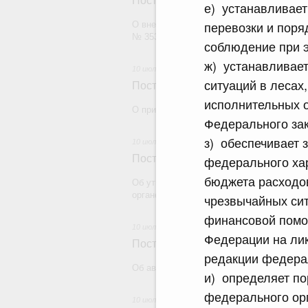
Постановление Правительства Рос
е) устанавливает
перевозки и поря
О внесении изменений в постановление П
№ 353
соблюдение при э
ж) устанавливает
10 июля 2026
ситуаций в лесах
Постановление Правительства Рос
исполнительных о
О признании утратившими силу некоторы
Федерального зак
з) обеспечивает 
10 июля 2026
Постановление Правительства Рос
федерального ха
бюджета расходо
Об утверждении требований к специаль
органов федеральной службы безопаснос
чрезвычайных сит
финансовой помо
10 июля 2026
Федерации на лик
Постановление Правительства Рос
редакции федерал
Об авансировании государственного конт
и) определяет п
федерального орг
10 июля 2026