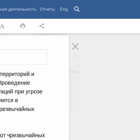
ная деятельность
Отчёты
Eng
 комиссии
Обращения
нам
Региональное развитие
 территорий и
да
Дальний Восток
 Проведение
вязь
Россия и мир
аций при угрозе
Безопасность
сть
Право и юстиция
яется в
яйство
чрезвычайных
 от чрезвычайных