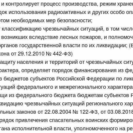
сийской Федерации от 10.07.2026 г. № 867
 и контролирует процесс производства, режим хране
док использования радиоактивных и других особо о
равительства Российской Федерации от 12 марта 2022 г.
том необходимых мер безопасности;
 классификацию чрезвычайных ситуаций, в том чис
, возникших вследствие лесных пожаров, и полномо
сийской Федерации от 10.07.2026 г. № 868
рганов государственной власти по их ликвидации; (
х актов Правительства Российской Федерации
она от 29.12.2010 № 442-ФЗ)
защиту населения и территорий от чрезвычайных сит
сийской Федерации от 10.07.2026 г. № 871
рактера, определяет порядок финансирования из ф
в бюджетов субъектов Российской Федерации по ли
ным оперативно-служебным транспортным средствам
ти для перевозки лиц, находящихся под стражей
уаций федерального и межрегионального характера
щи из федерального бюджета бюджетам субъектов 
видацию чрезвычайных ситуаций регионального хара
сийской Федерации от 10.07.2026 г. № 869
ьных законов от 22.08.2004 № 122-ФЗ, от 03.08.201
ракта
орядок привлечения спасательных воинских формир
ана исполнительной власти, уполномоченного на ре