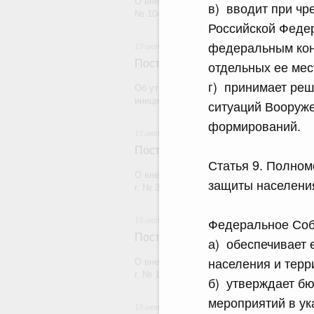
О внесении изменений в постановление П
в) вводит при чр
№ 1045
Российской Федер
федеральным кон
13 июля 2026
Постановление Правительства Рос
отдельных ее мес
г) принимает реш
Об утверждении Правил проведения Феде
инициирования взаимосогласительной п
ситуаций Вооруже
формирований.
13 июля 2026
Постановление Правительства Рос
Статья 9. Полно
О внесении изменений в постановление П
защиты населения
г. № 317
Федеральное Соб
13 июля 2026
Постановление Правительства Рос
а) обеспечивает 
населения и терр
О внесении изменений в постановление П
г. № 1454-47
б) утверждает б
мероприятий в ук
13 июля 2026