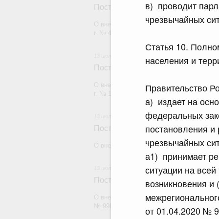
в) проводит парл
Постановление Правительства Рос
чрезвычайных сит
О внесении изменений в постановление П
г. № 47
Статья 10. Полно
13 июля 2026
населения и терр
Постановление Правительства Рос
О внесении изменений в постановление П
Правительство Р
г. № 1144
а) издает на осн
федеральных зак
13 июля 2026
постановления и 
Постановление Правительства Рос
чрезвычайных сит
О внесении изменений в некоторые акты
а1) принимает р
ситуации на всей
13 июля 2026
Постановление Правительства Рос
возникновения и 
межрегионального
О внесении изменений в постановление П
№ 996
от 01.04.2020 № 