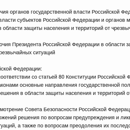
сийской Федерации от 14.07.2026 г. № 887
очия органов государственной власти Российской Фе
власти субъектов Российской Федерации и органов м
ства публично-правовой компании "Фонд развития
 области защиты населения и территорий от чрезвы
юля, понедельник
очия Президента Российской Федерации в области 
чрезвычайных ситуаций
сийской Федерации от 13.07.2026 г. № 881
равительства Российской Федерации от 23 декабря 2024
йской Федерации:
соответствии со статьей 80 Конституции Российской 
конами основные направления государственной пол
сийской Федерации от 13.07.2026 г. № 880
ешения в области защиты населения и территорий 
 Правительства Российской Федерации
смотрение Совета Безопасности Российской Федерац
ложений решения по вопросам предупреждения и ли
сийской Федерации от 13.07.2026 г. № 879
уаций, а также по вопросам преодоления их последс