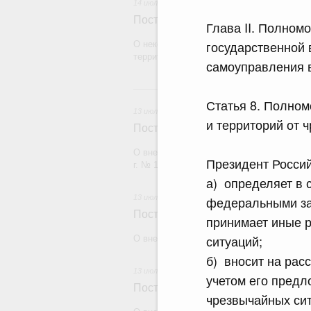
14 июля 2026
Постановление Правительства Рос
Глава II. Полном
государственной 
О некоторых вопросах отчуждения имуще
территорий"
самоуправления в
13 и
Статья 8. Полном
13 июля 2026
и территорий от 
Постановление Правительства Рос
О внесении изменений в постановление П
Президент Росси
г. № 1875
а) определяет в 
13 июля 2026
федеральными за
Постановление Правительства Рос
принимает иные р
ситуаций;
О внесении изменений в некоторые акты
б) вносит на рас
13 июля 2026
учетом его пред
Постановление Правительства Рос
чрезвычайных сит