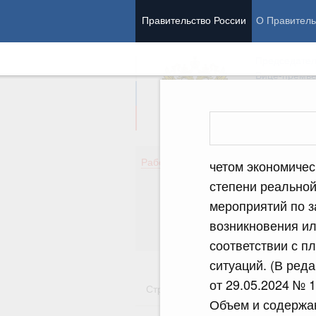
Правительство России
О Правитель
Председател
Вице-премь
Де
Работа Правительства
четом экономичес
Здо
степени реальной
Обр
мероприятий по з
Кул
Об
возникновения ил
Гос
соответствии с 
ситуаций. (В ред
от 29.05.2024 № 
Стратегии
Государственные пр
Объем и содержан