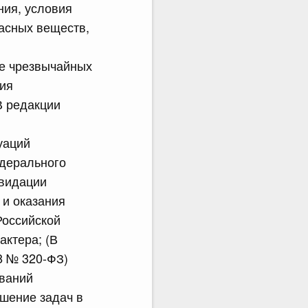
ния, условия
пасных веществ,
ле чрезвычайных
чия
В редакции
уаций
едерального
квидации
 и оказания
Российской
ктера; (В
8 № 320-ФЗ)
ований
шение задач в