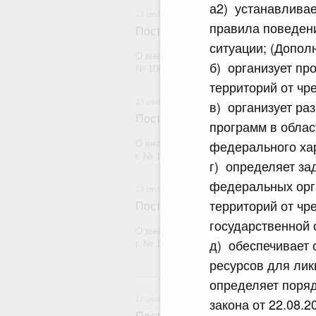
а2) устанавливае
13 июля 2026
правила поведен
Постановление Правительства Рос
ситуации; (Допол
О внесении изменений в постановление П
б) организует пр
№ 1065
территорий от чр
13 июля 2026
в) организует ра
Постановление Правительства Рос
программ в облас
федерального хар
О внесении изменений в постановление П
г. № 1653
г) определяет за
федеральных орга
13 июля 2026
территорий от чр
Постановление Правительства Рос
государственной 
О внесении изменений в постановление П
д) обеспечивает
г. № 1910
ресурсов для лик
10
определяет поряд
10 июля 2026
закона от 22.08.