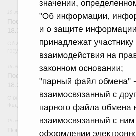
значении, определенно
"Об информации, инфо
18 июля 2026
Постановление Правительства Российск
и о защите информации
18.07.2026 г. № 904
принадлежат участнику
Об авансировании
государственных контрактов
взаимодействия на прав
законном основании;
18 июля 2026
Постановление Правительства Российск
"парный файл обмена" 
18.07.2026 г. № 909
взаимосвязанный с дру
О внесении изменения в постановление Правител
парного файла обмена 
Федерации от 17 февраля 2024 г. № 179
взаимосвязанный с ним
18 июля 2026
Постановление Правительства Российск
оформлении электронно