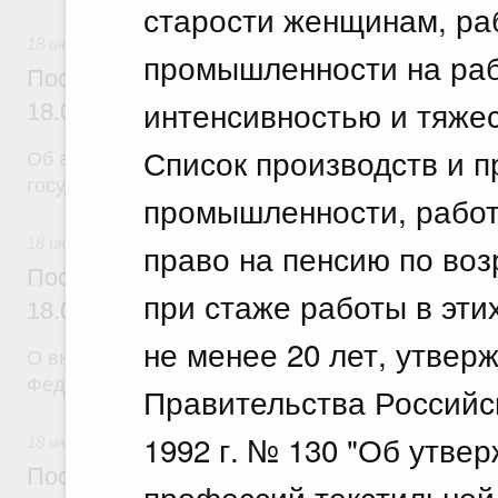
старости женщинам, ра
18 июля 2026
промышленности на ра
Постановление Правительства Российск
интенсивностью и тяже
18.07.2026 г. № 904
Список производств и 
Об авансировании
государственных контрактов
промышленности, работ
18 июля 2026
право на пенсию по воз
Постановление Правительства Российск
при стаже работы в эти
18.07.2026 г. № 909
не менее 20 лет, утве
О внесении изменения в постановление Правител
Федерации от 17 февраля 2024 г. № 179
Правительства Российс
1992 г. № 130 "Об утве
18 июля 2026
Постановление Правительства Российск
профессий текстильной