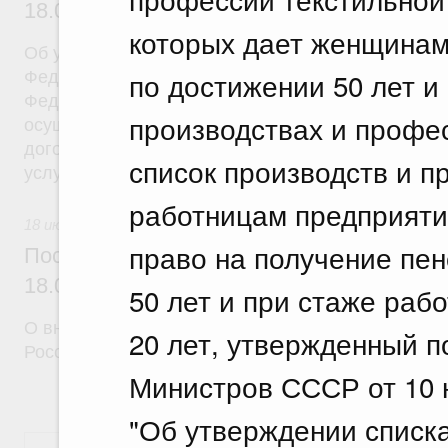
18.07.2026 г. № 908
которых дает женщинам
Об утверждении Правил уведомления частным д
по достижении 50 лет и
Федеральной службы войск национальной гварди
Федерации (территориального органа), предоста
производствах и профес
осуществление частной детективной деятельност
договора на оказание сыскных услуг и об оконча
список производств и п
услуг
работницам предприяти
18 июля 2026
право на получение пен
Постановление Правительства Российск
18.07.2026 г. № 910
50 лет и при стаже раб
О внесении изменений в некоторые акты Правите
20 лет, утвержденный 
Российской Федерации
Министров СССР от 10 н
"Об утверждении списк