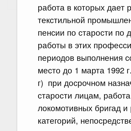
Показать еще
работа в которых дает
текстильной промышлен
пенсии по старости по 
работы в этих профессия
периодов выполнения с
место до 1 марта 1992 г.
г) при досрочном назна
старости лицам, работ
локомотивных бригад и
категорий, непосредст