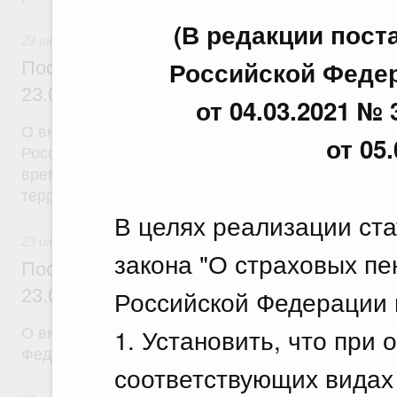
(В редакции пос
23 июля 2026
Российской Федера
Постановление Правительства Российск
23.07.2026 г. № 926
от 04.03.2021 № 
О внесении на ратификацию Соглашения между 
от 05
Российской Федерации и Правительством Респуб
временной трудовой деятельности граждан одног
территории другого государства
В целях реализации ста
23 июля 2026
закона "О страховых пе
Постановление Правительства Российск
Российской Федерации 
23.07.2026 г. № 928
1. Установить, что при
О внесении изменений в постановление Правител
Федерации от 20 июля 2011 г. № 590
соответствующих видах 