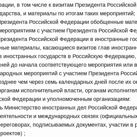
рактов
ации, в том числе к визитам Президента Российско
дарства, и материалы по итогам таких мероприятий;
резидента Российской Федерации обобщенные мате
сийской Федерации от 18.07.2026 г. № 909
ероприятиям с участием Президента Российской Фе
Правительства Российской Федерации от 17 февраля
Президента Российской Федерации в иностранные гос
ные материалы, касающиеся визитов глав иностранн
в иностранных государств в Российскую Федерацию,
сийской Федерации от 18.07.2026 г. № 908
дней до начала соответствующего мероприятия или в
ародных мероприятий с участием Президента Росси
стным детективом Федеральной службы войск
ции (территориального органа), предоставившей
озднее чем через семь календарных дней после их о
ктивной деятельности, о заключении договора на
оказания сыскных услуг
рганам исполнительной власти, органам исполните
йской Федерации и уполномоченным организациям:
ь Министерство иностранных дел Российской Федер
сийской Федерации от 18.07.2026 г. № 910
еятельности и международных связях (официальных
 Правительства Российской Федерации
переговорах, подписываемых документах, участии в 
1
оектов) ;