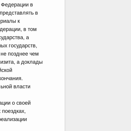
й Федерации в
 представлять в
риалы к
дерации, в том
ударства, а
ых государств,
 не позднее чем
изита, а доклады
йской
кончания.
льной власти
ации о своей
 поездках,
реализации