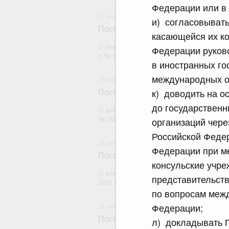
Федерации или в
21 июля 2026
и) согласовывать
Постановление Правительства Рос
касающейся их ко
О внесении изменений в постановление П
Федерации руков
г. № 1880
в иностранных го
международных о
21 июля 2026
к) доводить на о
Постановление Правительства Рос
до государственн
О внесении изменений в постановление П
организаций чере
№ 1049
Российской Федер
21 июля 2026
Федерации при м
Постановление Правительства Рос
консульские учре
О внесении изменений в постановление П
представительст
2021 г. № 1661
по вопросам межд
Федерации;
21 июля 2026
Постановление Правительства Рос
л) докладывать П