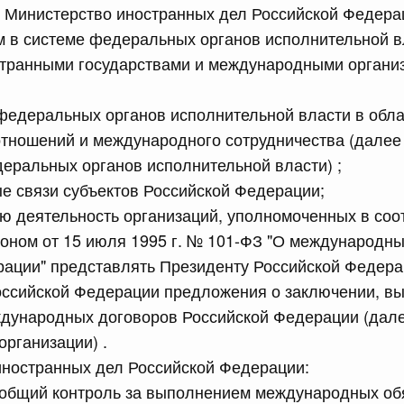
то Министерство иностранных дел Российской Федера
сийской Федерации от 24.07.2026 г. № 933
 в системе федеральных органов исполнительной в
четной процентной ставки размещения средств резерва
странными государствами и международными органи
ования Российской Федерации по обязательному
федеральных органов исполнительной власти в обла
3 июля, четверг
тношений и международного сотрудничества (далее
еральных органов исполнительной власти) ;
сийской Федерации от 23.07.2026 г. № 927
е связи субъектов Российской Федерации;
 деятельность организаций, уполномоченных в соот
 внесении изменений в Соглашение о единых принципах и
й (изделий медицинского назначения и медицинской
оном от 15 июля 1995 г. № 101-ФЗ "О международны
еского союза от 23 декабря 2014 года
ации" представлять Президенту Российской Федера
оссийской Федерации предложения о заключении, в
сийской Федерации от 23.07.2026 г. № 926
дународных договоров Российской Федерации (дале
рганизации) .
 между Правительством Российской Федерации и
менной трудовой деятельности граждан одного
иностранных дел Российской Федерации:
арства
 общий контроль за выполнением международных об