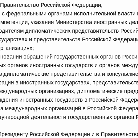
 Правительство Российской Федерации;
 с федеральными органами исполнительной власти в
сийской Федерации от 21.07.2026 г. № 916
мпетенции, указания Министерства иностранных дел
равительства Российской Федерации от 25 ноября 2025
одителям дипломатических представительств Росси
сударствах и представительств Российской Федерац
рганизациях;
сновании обращений государственных органов Росс
сийской Федерации от 21.07.2026 г. № 918
ых органов иностранных государств и органов межд
равительства Российской Федерации от 29 июня 2021 г.
з дипломатические представительства и консульски
ации в иностранных государствах, представительст
еждународных организациях, дипломатические предс
сийской Федерации от 21.07.2026 г. № 920
ждения иностранных государств в Российской Федер
равительства Российской Федерации от 30 сентября
ва международных организаций в Российской Феде
ународной деятельности государственных органов 
сийской Федерации от 21.07.2026 г. № 919
резиденту Российской Федерации и в Правительств