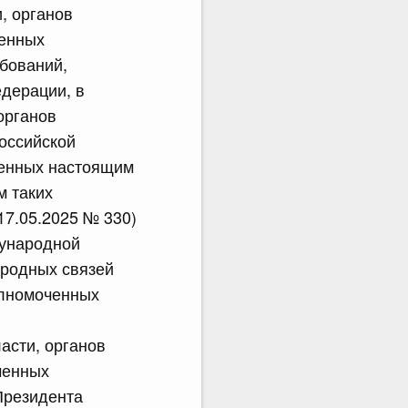
, органов
ченных
ебований,
дерации, в
органов
Российской
ленных настоящим
м таких
17.05.2025 № 330)
дународной
ародных связей
олномоченных
асти, органов
ченных
Президента