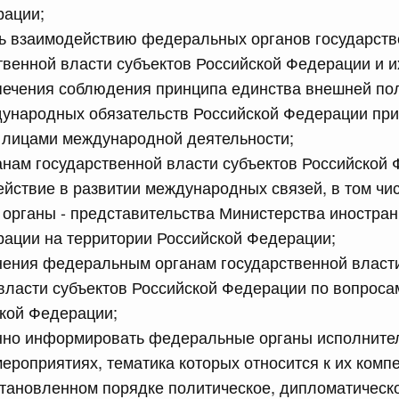
рации;
ь взаимодействию федеральных органов государств
сийской Федерации от 23.07.2026 г. № 928
твенной власти субъектов Российской Федерации и 
равительства Российской Федерации от 20 июля 2011 г.
печения соблюдения принципа единства внешней по
ународных обязательств Российской Федерации пр
 лицами международной деятельности;
сийской Федерации от 23.07.2026 г. № 929
анам государственной власти субъектов Российской
равительства Российской Федерации от 24 декабря 2021
йствие в развитии международных связей, в том чи
органы - представительства Министерства иностра
2 июля, среда
ации на территории Российской Федерации;
нения федеральным органам государственной власт
власти субъектов Российской Федерации по вопрос
сийской Федерации от 22.07.2026 г. № 921
кой Федерации;
равительства Российской Федерации от 30 ноября 2022
нно информировать федеральные органы исполнител
роприятиях, тематика которых относится к их компе
становленном порядке политическое, дипломатическ
сийской Федерации от 22.07.2026 г. № 924