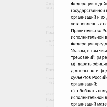
Федерации о дейс
О внесении изменения в постановление П
№ 353
государственной 
организаций и их
20 и
установленных на
20 июля 2026
Правительство Р
Постановление Правительства Рос
исполнительной в
О внесении изменений в постановление П
Федерации предл
г. № 2148
Указом, в том чи
требований; (В р
18
м) давать офици
18 июля 2026
деятельности фе
Постановление Правительства Рос
субъектов Росси
О внесении изменений в постановление П
организаций;
г. № 555
н) обобщать полу
18 июля 2026
исполнительной 
Постановление Правительства Рос
организаций мат