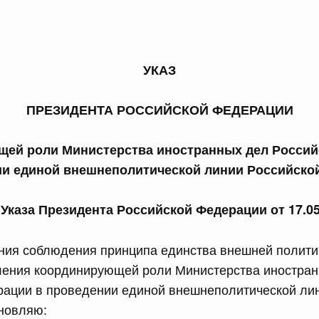
УКАЗ
 справками к ним
Поиск по всем докумен
ПРЕЗИДЕНТА РОССИЙСКОЙ ФЕДЕРАЦИИ
Номер
щей роли Министерства иностранных дел Россий
ии единой внешнеполитической линии Российско
Дата подпи
 Указа Президента Российской Федерации от 17.05
ния соблюдения принципа единства внешней полити
ления координирующей роли Министерства иностран
рации в проведении единой внешнеполитической ли
 июля, пятница
новляю: