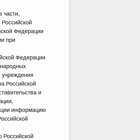
 части,
 Российской
йской Федерации
ии при
ийской Федерации
ународных
е учреждения
ва Российской
тавительства и
ации,
рации информацию
Российской
о Российской