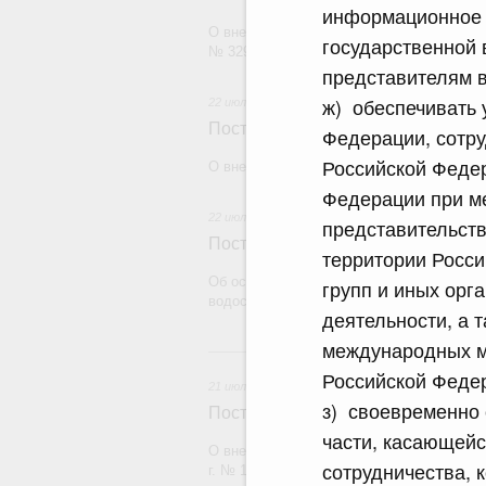
информационное 
О внесении изменения в постановление П
государственной 
№ 329
представителям 
ж) обеспечивать 
22 июля 2026
Постановление Правительства Рос
Федерации, сотру
Российской Федер
О внесении изменений в некоторые акты
Федерации при ме
22 июля 2026
представительст
Постановление Правительства Рос
территории Росси
Об особенностях применения положений 
групп и иных орг
водоснабжения и водоотведения
деятельности, а 
международных м
21
Российской Феде
21 июля 2026
з) своевременно
Постановление Правительства Рос
части, касающейс
О внесении изменений в постановление П
сотрудничества, 
г. № 1838