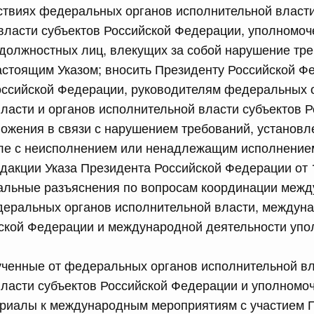
твиях федеральных органов исполнительной власти
равительства Российской Федерации от 12 марта 2022 г.
власти субъектов Российской Федерации, уполномо
 должностных лиц, влекущих за собой нарушение тр
юля, понедельник
стоящим Указом; вносить Президенту Российской Фе
оссийской Федерации, руководителям федеральных 
сийской Федерации от 20.07.2026 г. № 915
ласти и органов исполнительной власти субъектов 
равительства Российской Федерации от 1 декабря 2021
ожения в связи с нарушением требований, установ
сле с неисполнением или ненадлежащим исполнение
едакции Указа Президента Российской Федерации от 
 июля, суббота
альные разъяснения по вопросам координации меж
деральных органов исполнительной власти, междун
сийской Федерации от 18.07.2026 г. № 906
йской Федерации и международной деятельности уп
равительства Российской Федерации от 27 апреля 2024
ченные от федеральных органов исполнительной вл
власти субъектов Российской Федерации и уполномо
сийской Федерации от 18.07.2026 г. № 904
ериалы к международным мероприятиям с участием 