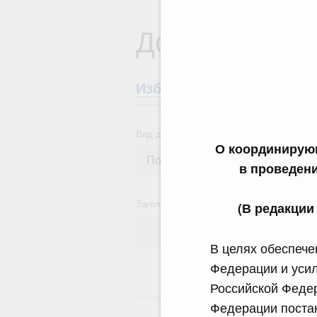
Документы
Избранные документы со
Вид документа
О координирую
в проведен
Заголовок или текст документа
(В редакции
В целях обеспече
Федерации и уси
Российской Феде
24
Федерации поста