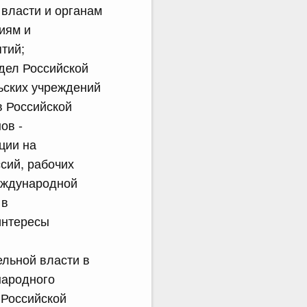
власти и органам
иям и
тий;
дел Российской
ьских учреждений
в Российской
ов -
ции на
сий, рабочих
международной
 в
интересы
льной власти в
народного
 Российской