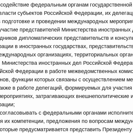
содействие федеральным органам государственной 
равительства Российской Федерации от 28 марта 2026 г.
власти субъектов Российской Федерации, их делегац
в подготовке и проведении международных мероприя
участие представителей Министерства иностранных 
сийской Федерации от 22.07.2026 г. № 925
дников дипломатических представительств и консул
ации в иностранных государствах, представительст
 Правительства Российской Федерации
ждународных организациях, территориальных орган
в Министерства иностранных дел Российской Федера
сийской Федерации от 22.07.2026 г. № 922
йской Федерации в работе межведомственных комис
законодательства Российской Федерации в сфере
анов, функции которых связаны с осуществлением 
также в работе делегаций, формируемых для участия
ероприятиях, затрагивающих внешнеполитические 
 июля, вторник
рации;
 согласовывать с федеральными органами исполните
сийской Федерации от 21.07.2026 г. № 917
я их компетенции, предложения по вопросам между
равительства Российской Федерации от 27 октября 2021
которые предусматривается представить Президенту