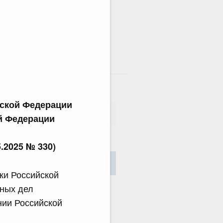
там
ской Федерации
й Федерации
сания
.2025 № 330)
Найти
ки Российской
ных дел
нии Российской