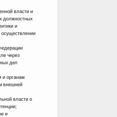
енной власти и
их должностных
литики и
и осуществлении
 Федерации
сле через
нных дел
и и органам
ам внешней
ьной власти о
тенции;
ое и