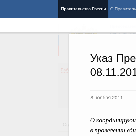
Правительство России
О Правитель
Председател
Вице-премь
Указ Пре
08.11.20
Де
Работа Правительства
Здо
Обр
Кул
Об
8 ноября 2011
Гос
О координирующ
Стратегии
Государственные пр
в проведении ед