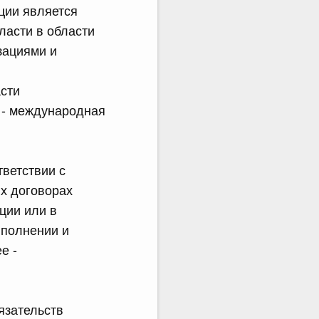
ции является
ласти в области
зациями и
сти
 - международная
ветствии с
х договорах
ции или в
ыполнении и
е -
язательств