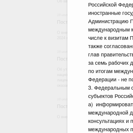
Об авансировании государственных конт
Российской Федер
иностранные госу
18 июля 2026
Администрацию П
Постановление Правительства Рос
международным м
О внесении изменения в постановление 
числе к визитам 
2024 г. № 179
также согласован
18 июля 2026
глав правительст
Постановление Правительства Рос
за семь рабочих 
по итогам междун
Об утверждении Правил уведомления ча
национальной гвардии Российской Федера
Федерации - не п
лицензию на осуществление частной дете
оказание сыскных услуг и об окончании 
3. Федеральным о
субъектов Росси
18 июля 2026
а) информироват
Постановление Правительства Рос
международной д
О внесении изменений в некоторые акты
консультациях и 
международных пр