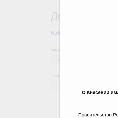
Документы
Избранные документы со
Вид документа
Заголовок или текст документа
О внесении из
24
Правительство Ро