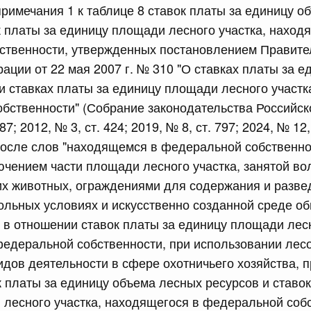
примечания 1 к таблице 8 ставок платы за единицу 
сийской Федерации от 24.07.2026 г. № 933
к платы за единицу площади лесного участка, наход
четной процентной ставки размещения средств резерва
ственности, утвержденных постановлением Правите
ования Российской Федерации по обязательному
ации от 22 мая 2007 г. № 310 "О ставках платы за 
и ставках платы за единицу площади лесного участк
3 июля, четверг
бственности" (Собрание законодательства Российс
87; 2012, № 3, ст. 424; 2019, № 8, ст. 797; 2024, № 12,
сийской Федерации от 23.07.2026 г. № 927
, после слов "находящемся в федеральной собственно
ючением части площади лесного участка, занятой во
 внесении изменений в Соглашение о единых принципах и
й (изделий медицинского назначения и медицинской
х животных, ограждениями для содержания и разве
еского союза от 23 декабря 2014 года
ольных условиях и искусственно созданной среде оби
то в отношении ставок платы за единицу площади лесн
сийской Федерации от 23.07.2026 г. № 926
едеральной собственности, при использовании лес
дов деятельности в сфере охотничьего хозяйства, 
 между Правительством Российской Федерации и
менной трудовой деятельности граждан одного
к платы за единицу объема лесных ресурсов и ставок
арства
лесного участка, находящегося в федеральной собс