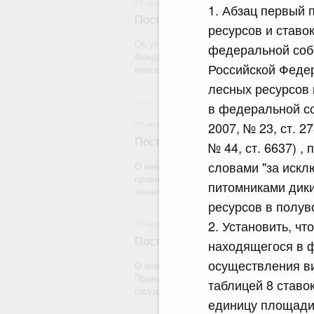
24 июля 2026
1. Абзац первый 
Постановление Правительства Рос
ресурсов и ставо
Об утверждении Правил определения рас
федеральной соб
Фонда пенсионного и социального страх
Российской Федер
пенсионному страхованию
лесных ресурсов 
2
в федеральной со
2007, № 23, ст. 27
23 июля 2026
Постановление Правительства Рос
№ 44, ст. 6637) 
словами "за искл
О внесении на ратификацию Протокола о
правилах обращения медицинских издели
питомниками дики
техники) в рамках Евразийского экономич
ресурсов в полув
2. Установить, ч
23 июля 2026
Постановление Правительства Рос
находящегося в ф
осуществления ви
О внесении на ратификацию Соглашения
Правительством Республики Индии о вре
таблицей 8 ставо
государства на территории другого госуд
единицу площади 