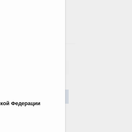
там
сания
Найти
ской Федерации