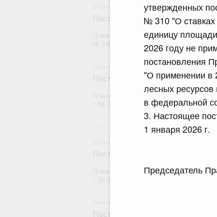
утвержденных пос
23 июля 2026
№ 310 "О ставках
Постановление Правительства Рос
единицу площади 
О внесении изменений в постановление П
№ 590
2026 году не при
постановления Пр
23 июля 2026
"О применении в 
Постановление Правительства Рос
лесных ресурсов 
О внесении изменений в постановление П
в федеральной со
г. № 2439
3. Настоящее пос
2
1 января 2026 г.
22 июля 2026
Постановление Правительства Рос
Председатель
О внесении изменений в постановление П
г. № 2177
22 июля 2026
Постановление Правительства Рос