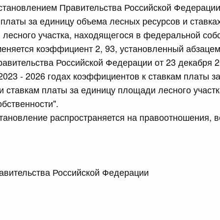
тановлением Правительства Российской Федерации о
 платы за единицу объема лесных ресурсов и ставка
сийской Федерации от 23.07.2026 г. № 928
лесного участка, находящегося в федеральной собс
равительства Российской Федерации от 20 июля 2011 г.
меняется коэффициент 2, 93, установленный абзацем
авительства Российской Федерации от 23 декабря 2
2023 - 2026 годах коэффициентов к ставкам платы з
сийской Федерации от 23.07.2026 г. № 929
и ставкам платы за единицу площади лесного участ
равительства Российской Федерации от 24 декабря 2021
бственности".
тановление распространяется на правоотношения, в
2 июля, среда
сийской Федерации от 22.07.2026 г. № 921
 Правительства Российской Федерации М
равительства Российской Федерации от 30 ноября 2022
сийской Федерации от 22.07.2026 г. № 924