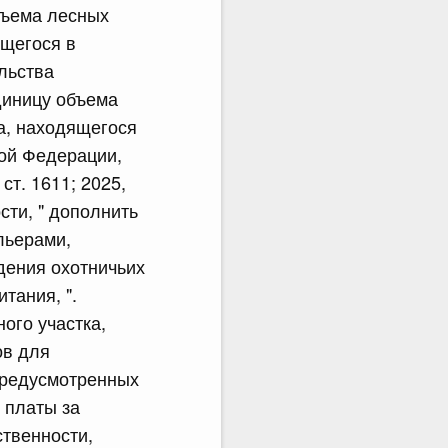
объема лесных
ящегося в
льства
единицу объема
а, находящегося
кой Федерации,
 ст. 1611; 2025,
сти, " дополнить
льерами,
дения охотничьих
тания, ".
ого участка,
ов для
предусмотренных
 платы за
твенности,