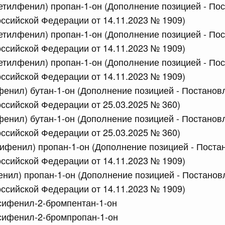
метилфенил) пропан-1-он (Дополнение позицией - По
сийской Федерации от 08.07.2026 г. № 857
ссийской Федерации от 14.11.2023 № 1909)
овары могут прибывать в Российскую Федерацию и
метилфенил) пропан-1-он (Дополнение позицией - По
тах, не являющихся местами перемещения товаров в
ссийской Федерации от 14.11.2023 № 1909)
разийского экономического союза
метилфенил) пропан-1-он (Дополнение позицией - По
ссийской Федерации от 14.11.2023 № 1909)
сийской Федерации от 08.07.2026 г. № 856
фенил) бутан-1-он (Дополнение позицией - Постанов
равительства Российской Федерации от 12 марта 2022 г.
ссийской Федерации от 25.03.2025 № 360)
фенил) бутан-1-он (Дополнение позицией - Постанов
ссийской Федерации от 25.03.2025 № 360)
сифенил) пропан-1-он (Дополнение позицией - Пост
сийской Федерации от 08.07.2026 г. № 854
ссийской Федерации от 14.11.2023 № 1909)
равительства Российской Федерации от 31 января 2026
енил) пропан-1-он (Дополнение позицией - Постанов
ссийской Федерации от 14.11.2023 № 1909)
 июля, вторник
сифенил-2-бромпентан-1-он
сифенил-2-бромпропан-1-он
сийской Федерации от 07.07.2026 г. № 853