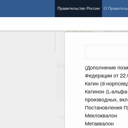
Правительство России
О Правитель
Председател
Вице-премь
Де
Работа Правительства
(Дополнение пози
Здо
Федерации от 22.
Обр
Катин (d-норпсе
Кул
Об
Катинон (L-альфа
Гос
производных, вкл
Постановления Пр
Меклоквалон
Стратегии
Государственные пр
Метаквалон