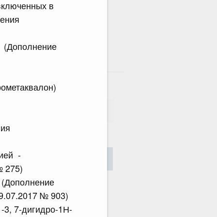
включенных в
ления
) (Дополнение
там
рометаквалон)
ния
сания
ией -
Найти
№ 275)
 (Дополнение
9.07.2017 № 903)
 -3, 7-дигидро-1Н-