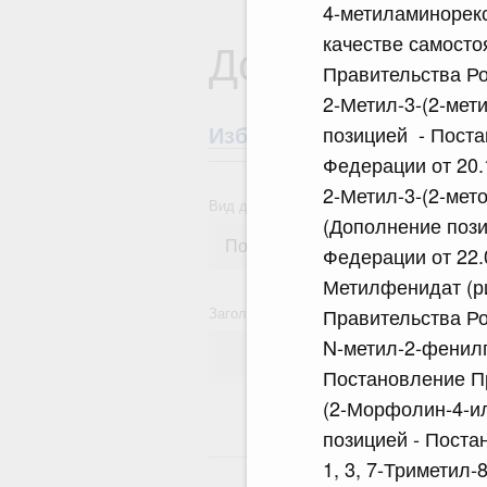
4-метиламинорекс
качестве самосто
Документы
Правительства Ро
2-Метил-3-(2-мет
позицией - Пост
Избранные документы со
Федерации от 20.
2-Метил-3-(2-мет
Вид документа
(Дополнение пози
Федерации от 22.
Метилфенидат (ри
Заголовок или текст документа
Правительства Ро
N-метил-2-фенил
Постановление Пр
(2-Морфолин-4-ил
позицией - Поста
10
1, 3, 7-Триметил-