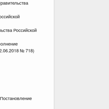
Правительства
оссийской
льства Российской
ополнение
2.06.2018 № 718)
- Постановление