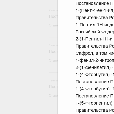
Постановление Пр
1-(Пент-4-ен-1-и
7 июля 2026
Правительства Ро
Постановление Правительства Рос
1-Пентил-1Н-индо
О внесении изменений в некоторые акты
Российской Федер
6 и
2-(1-Пентил-1Н-и
Правительства Ро
6 июля 2026
Постановление Правительства Рос
Сафрол, в том чи
1-фенил-2-нитро
О внесении изменений в некоторые акты
2-(1-фенилэтил) 
4
1-(4-Фторбутил) 
Постановление Пр
4 июля 2026
Постановление Правительства Рос
1-(4-Фторбутил) 
Постановление Пр
О внесении изменений в некоторые акты
1-(5-Фторпентил)
Правительства Ро