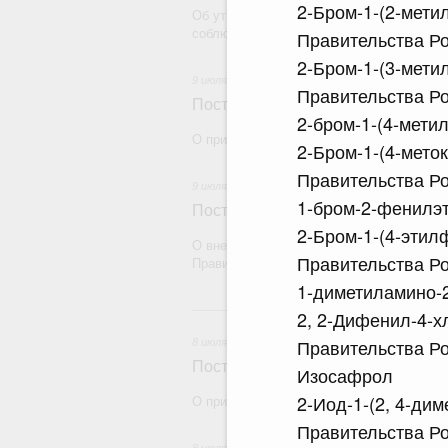
2-Бром-1-(2-мети
Об утверждении Правил осуществления ф
соблюдением законодательства Российск
Правительства Ро
2-Бром-1-(3-мети
9 июля 2026
Правительства Ро
Постановление Правительства Рос
2-бром-1-(4-мети
О признании утратившими силу некоторы
2-Бром-1-(4-мето
Правительства Ро
9 июля 2026
1-бром-2-фенилэ
Постановление Правительства Рос
2-Бром-1-(4-этил
О внесении на ратификацию Соглашения
Правительства Ро
Правительством Республики Абхазия о в
1-диметиламино-
2, 2-Дифенил-4-х
Правительства Ро
8 июля 2026
Постановление Правительства Рос
Изосафрол
2-Иод-1-(2, 4-ди
О признании утратившими силу некоторы
Правительства Ро