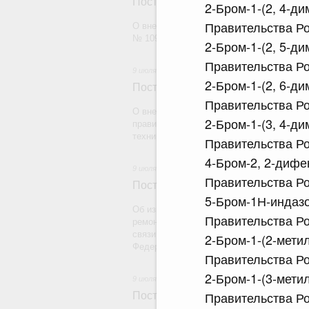
Постановление Правительства Рос
2-Бром-1-(2, 4-д
Правительства Ро
О внесении изменений в постановление П
№ 1094
2-Бром-1-(2, 5-д
Правительства Ро
9 июля 2026
2-Бром-1-(2, 6-д
Постановление Правительства Рос
Правительства Ро
О внесении на ратификацию Протокола о
2-Бром-1-(3, 4-д
правилах обращения медицинских издели
техники) в рамках Евразийского экономич
Правительства Ро
4-Бром-2, 2-дифе
9 июля 2026
Правительства Ро
Постановление Правительства Рос
5-Бром-1Н-индазо
Об изменении существенных условий конт
Правительства Ро
ремонту и (или) содержанию автомобиль
связи с увеличением с 1 января 2026 г. 
2-Бром-1-(2-мети
Федерации налоговой ставки по налогу 
Правительства Ро
2-Бром-1-(3-мети
9 июля 2026
Правительства Ро
Постановление Правительства Рос