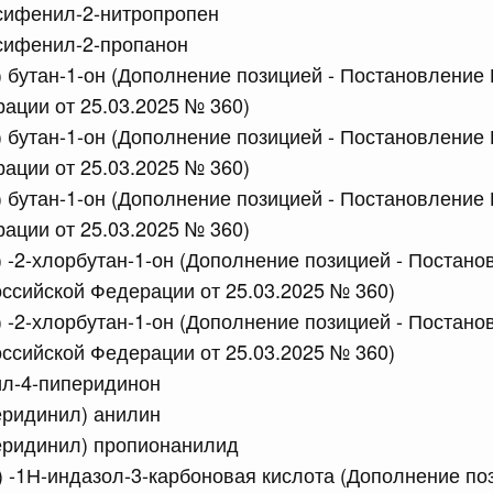
ксифенил-2-нитропропен
 Правительства Российской Федерации
ксифенил-2-пропанон
 бутан-1-он (Дополнение позицией - Постановление
ации от 25.03.2025 № 360)
сийской Федерации от 07.07.2026 г. № 852
 бутан-1-он (Дополнение позицией - Постановление
о на выдачу заключений (разрешительных документов),
ации от 25.03.2025 № 360)
 таможенную территорию Евразийского экономического
 бутан-1-он (Дополнение позицией - Постановление
 стойких органических загрязнителей, подлежащих
рного масштаба, а также в качестве эталонного
ации от 25.03.2025 № 360)
22 к решению Коллегии Евразийской экономической
ерах нетарифного регулирования"
 -2-хлорбутан-1-он (Дополнение позицией - Постано
ссийской Федерации от 25.03.2025 № 360)
 -2-хлорбутан-1-он (Дополнение позицией - Постано
сийской Федерации от 07.07.2026 г. № 848
ссийской Федерации от 25.03.2025 № 360)
х актов Правительства Российской Федерации
ил-4-пиперидинон
еридинил) анилин
еридинил) пропионанилид
сийской Федерации от 07.07.2026 г. № 849
л) -1Н-индазол-3-карбоновая кислота (Дополнение по
 Правительства Российской Федерации