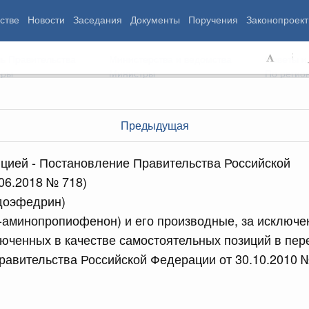
стве
Новости
Заседания
Документы
Поручения
Законопроект
ь Правительства
Министерства и ведомства
Советы и
еры
Министры
По регио
Предыдущая
мография
Занятость и труд
Экология
цией - Постановление Правительства Российской
ровье
Технологическое развитие
Жильё и горо
06.2018 № 718)
азование
Экономика. Регулирование
Транспорт и с
вдоэфедрин)
ьтура
Финансы
Энергетика
щество
Социальные услуги
Промышленно
-аминопропиофенон) и его производные, за исключ
ударство
Сельское хоз
юченных в качестве самостоятельных позиций в пер
авительства Российской Федерации от 30.10.2010 
ограммы
Национальные проекты