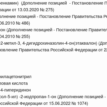
фенкамин) (Дополнение позицией - Постановление 
сийской Федерации от 10.07.2026 г. № 872
ации от 13.03.2020 № 275)
олнение позицией - Постановление Правительства Р
равительства Российской Федерации от 30 июня 2021 г.
06.2010 № 486)
он (Дополнение позицией - Постановление Правите
 июля, четверг
04.2010 № 255)
-2-метил-3, 4-дигидрохиназолин-4-oн(этаквалон) (Д
сийской Федерации от 09.07.2026 г. № 861
новление Правительства Российской Федерации от 2
значения и освобождения от должности руководителей
ийской Федерации в области физической культуры и
нилацетонитрил
сийской Федерации от 09.07.2026 г. № 863
ловая кислота
равительства Российской Федерации от 30 июня 2021 г.
-4-пиперидинон
ксол-5-ил) -2-иодпропан-1-он (Дополнение позицией 
ссийской Федерации от 15.06.2022 № 1074)