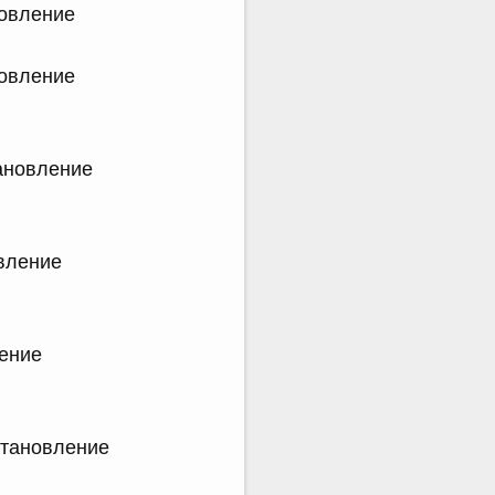
новление
новление
тановление
овление
ление
становление