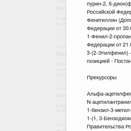
10 июля 2026
пурин-2, 6-дион(
Постановление Правительства Рос
Российской Федер
Фенетиллин (Доп
О внесении изменений в постановление П
№ 1099
Федерации от 30.
1-Фенил-2-пропан
9
Федерации от 21.
9 июля 2026
3-(2-Этилфенил) 
Постановление Правительства Рос
позицией - Поста
Об утверждении Правил согласования на
исполнительных органов субъектов Росс
спорта
Прекурсоры
9 июля 2026
Альфа-ацетилфе
Постановление Правительства Рос
N-ацетилантрани
О внесении изменений в постановление П
1-бензил-3-метил
№ 1089
1-(1, 3-Бензодио
Правительства Ро
9 июля 2026