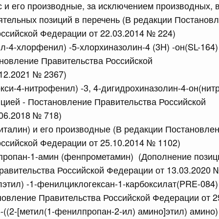
 и его производные, за исключением производных, 
ятельных позиций в перечень (В редакции Постанов
ссийской Федерации от 22.03.2014 № 224)
ил-4-хлорфенил) -5-хлорхиназолин-4 (3H) -он(SL-164
ановление Правительства Российской
 справками к ним
Поиск по всем докумен
12.2021 № 2367)
окси-4-нитрофенил) -3, 4-дигидрохиназолин-4-он(нит
Номер
цией - Постановление Правительства Российской
06.2018 № 718)
талин) и его производные (В редакции Постановле
ссийской Федерации от 25.10.2014 № 1102)
Дата подпи
пропан-1-амин (фенпрометамин) (Дополнение позиц
авительства Российской Федерации от 13.03.2020 
этил) -1-фенилциклогексан-1-карбоксилат(PRE-084)
новление Правительства Российской Федерации от 2
 июля, пятница
8-((2-[метил(1-фенилпропан-2-ил) амино]этил) амино)