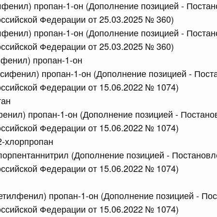
лфенил) пропан-1-он (Дополнение позицией - Поста
едерального государственного контроля (надзора) за
ой Федерации в области частной охранной деятельности
ссийской Федерации от 25.03.2025 № 360)
лфенил) пропан-1-он (Дополнение позицией - Поста
ссийской Федерации от 25.03.2025 № 360)
сийской Федерации от 09.07.2026 г. № 862
лфенил) пропан-1-он
х актов Правительства Российской Федерации
ксифенил) пропан-1-он (Дополнение позицией - Пос
ссийской Федерации от 15.06.2022 № 1074)
тан
сийской Федерации от 09.07.2026 г. № 859
фенил) пропан-1-он (Дополнение позицией - Постан
 между Правительством Российской Федерации и
ссийской Федерации от 15.06.2022 № 1074)
заимном признании ученых степеней
2-хлорпропан
8 июля, среда
лорпентаннитрил (Дополнение позицией - Постанов
ссийской Федерации от 15.06.2022 № 1074)
сийской Федерации от 08.07.2026 г. № 858
метилфенил) пропан-1-он (Дополнение позицией - По
х актов Правительства Российской Федерации
ссийской Федерации от 15.06.2022 № 1074)