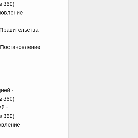
№ 360)
ановление
 Правительства
- Постановление
ией -
№ 360)
й -
№ 360)
новление