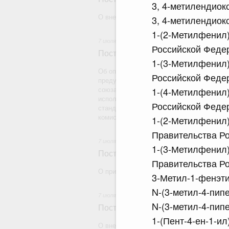
3, 4-метилендио
О внесении изменений в некоторые акты
3, 4-метилендио
1-(2-Метилфенил)
7 июля 2026
Российской Федер
Постановление Правительства Рос
1-(3-Метилфенил)
Об определении органа, уполномоченног
Российской Федер
предусмотренных Положением о ввозе на
1-(4-Метилфенил)
союза средств защиты растений и других
использованию в исследованиях лаборато
Российской Федер
стандарта, являющимся приложением № 
комиссии от 21 апреля 2015 г. № 30 "О м
1-(2-Метилфенил)
Правительства Ро
7 июля 2026
1-(3-Метилфенил)
Постановление Правительства Рос
Правительства Ро
О признании утратившими силу некоторы
3-Метил-1-фенэт
N-(3-метил-4-пип
7 июля 2026
N-(3-метил-4-пип
Постановление Правительства Рос
1-(Пент-4-ен-1-и
О внесении изменений в некоторые акты