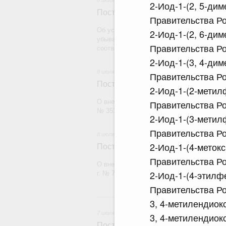
8 июля 2026
2-Иод-1-(2, 5-ди
Постановление Правительства Рос
Правительства Ро
Об установлении случая, при котором т
2-Иод-1-(2, 6-ди
убывать из Российской Федерации в мес
Правительства Ро
соответствии с Таможенным кодексом Ев
2-Иод-1-(3, 4-ди
8 июля 2026
Правительства Ро
Постановление Правительства Рос
2-Иод-1-(2-метил
О внесении изменений в постановление П
Правительства Ро
№ 353
2-Иод-1-(3-метил
Правительства Ро
8 июля 2026
2-Иод-1-(4-меток
Постановление Правительства Рос
Правительства Ро
О внесении изменения в постановление П
2-Иод-1-(4-этилф
г. № 78
Правительства Ро
7
3, 4-метилендиок
7 июля 2026
3, 4-метилендиок
Постановление Правительства Рос