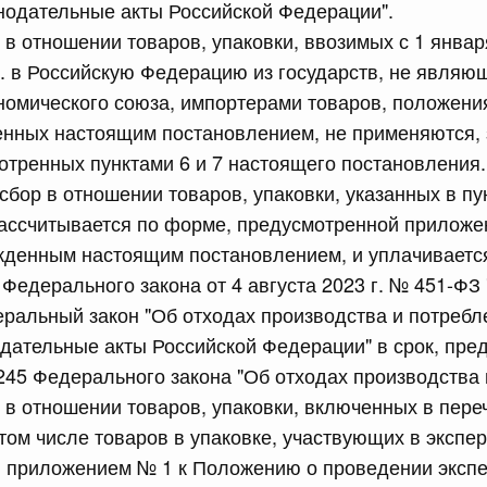
нодательные акты Российской Федерации".
о в отношении товаров, упаковки, ввозимых с 1 января
сийской Федерации от 23.07.2026 г. № 928
г. в Российскую Федерацию из государств, не явля
равительства Российской Федерации от 20 июля 2011 г.
номического союза, импортерами товаров, положения
енных настоящим постановлением, не применяются,
отренных пунктами 6 и 7 настоящего постановления.
сийской Федерации от 23.07.2026 г. № 929
 сбор в отношении товаров, упаковки, указанных в пу
равительства Российской Федерации от 24 декабря 2021
рассчитывается по форме, предусмотренной приложе
денным настоящим постановлением, и уплачивается
7 Федерального закона от 4 августа 2023 г. № 451-ФЗ
2 июля, среда
ральный закон "Об отходах производства и потребл
дательные акты Российской Федерации" в срок, пр
сийской Федерации от 22.07.2026 г. № 921
 245 Федерального закона "Об отходах производства 
равительства Российской Федерации от 30 ноября 2022
то в отношении товаров, упаковки, включенных в пер
 том числе товаров в упаковке, участвующих в экспе
 приложением № 1 к Положению о проведении экспе
сийской Федерации от 22.07.2026 г. № 924