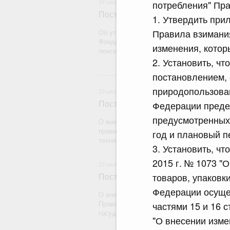
потребления" Пра
24 июля 2026
Постановление Правительства Рос
1. Утвердить при
Правила взимания
Об утверждении Правил определения рас
Фонда пенсионного и социального страх
изменения, котор
пенсионному страхованию
2. Установить, ч
2
постановлением,
природопользова
23 июля 2026
Федерации предел
Постановление Правительства Рос
предусмотренных
О внесении на ратификацию Протокола о
правилах обращения медицинских издели
год и плановый п
техники) в рамках Евразийского экономич
3. Установить, ч
2015 г. № 1073 "
23 июля 2026
товаров, упаковк
Постановление Правительства Рос
Федерации осущест
О внесении на ратификацию Соглашения
частями 15 и 16 с
Правительством Республики Индии о вре
государства на территории другого госуд
"О внесении изме