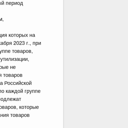
ый период
м,
ция которых на
бря 2023 г., при
уппе товаров,
 утилизации,
рые не
я товаров
ва Российской
по каждой группе
 подлежат
оваров, которые
ания товаров