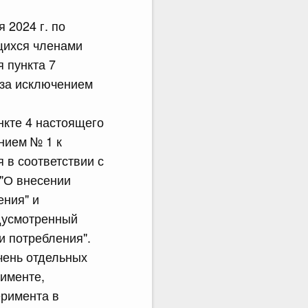
 2024 г. по
ющихся членами
 пункта 7
 за исключением
нкте 4 настоящего
нием № 1 к
 в соответствии с
 "О внесении
ения" и
едусмотренный
и потребления".
ечень отдельных
рименте,
римента в