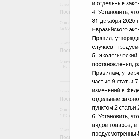
и отдельные зако
23 июля 2026
4. Установить, чт
Постановление Правительства Рос
31 декабря 2025 
О внесении изменений в постановление П
Евразийского эко
№ 590
Правил, утвержд
23 июля 2026
случаев, предусм
Постановление Правительства Рос
5. Экологический
О внесении изменений в постановление П
постановления, 
г. № 2439
Правилам, утверж
частью 9 статьи 
2
изменений в Феде
22 июля 2026
отдельные законо
Постановление Правительства Рос
пунктом 2 статьи
О внесении изменений в постановление П
6. Установить, ч
г. № 2177
видов товаров, в
22 июля 2026
предусмотренный
Постановление Правительства Рос