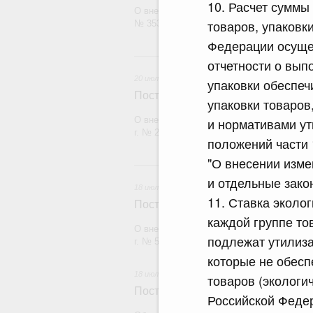
10. Расчет суммы
О внесении изменения в постановление П
товаров, упаковк
№ 353
Федерации осущес
20 и
отчетности о вып
20 июля 2026
упаковки обеспеч
Постановление Правительства Рос
упаковки товаров
О внесении изменений в постановление П
и нормативами ут
г. № 2148
положений части 
"О внесении изме
18
и отдельные зако
18 июля 2026
11. Ставка эколо
Постановление Правительства Рос
каждой группе то
О внесении изменений в постановление П
подлежат утилиза
г. № 555
которые не обесп
18 июля 2026
товаров (экологи
Постановление Правительства Рос
Российской Федер