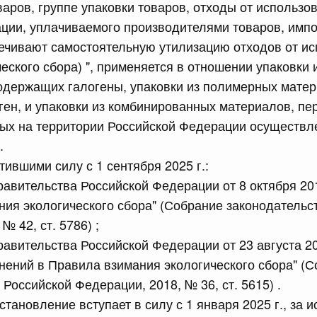
рактов
варов, группе упаковки товаров, отходы от использо
ции, уплачиваемого производителями товаров, импо
ечивают самостоятельную утилизацию отходов от и
сийской Федерации от 18.07.2026 г. № 909
ческого сбора) ", применяется в отношении упаковки
Правительства Российской Федерации от 17 февраля
одержащих галогены, упаковки из полимерных матер
ен, и упаковки из комбинированных материалов, пе
ых на территории Российской Федерации осуществле
сийской Федерации от 18.07.2026 г. № 908
.
тившими силу с 1 сентября 2025 г.:
стным детективом Федеральной службы войск
ции (территориального органа), предоставившей
авительства Российской Федерации от 8 октября 201
ктивной деятельности, о заключении договора на
ния экологического сбора" (Собрание законодательс
оказания сыскных услуг
№ 42, ст. 5786) ;
авительства Российской Федерации от 23 августа 20
сийской Федерации от 18.07.2026 г. № 910
нений в Правила взимания экологического сбора" (
 Правительства Российской Федерации
Российской Федерации, 2018, № 36, ст. 5615) .
1
становление вступает в силу с 1 января 2025 г., за 