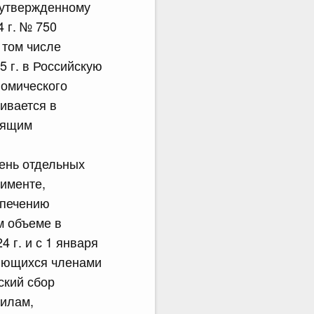
, утвержденному
 г. № 750
 том числе
5 г. в Российскую
номического
ивается в
оящим
чень отдельных
рименте,
спечению
м объеме в
 г. и с 1 января
ляющихся членами
ский сбор
вилам,