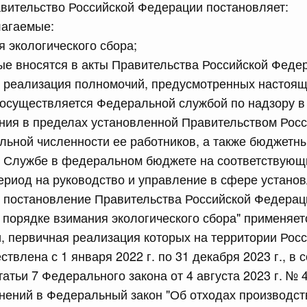
вительство Российской Федерации постановляет:
сийской Федерации от 24.07.2026 г. № 933
лагаемые:
 экологического сбора;
четной процентной ставки размещения средств резерва
ования Российской Федерации по обязательному
ые вносятся в акты Правительства Российской Феде
то реализация полномочий, предусмотренных настоя
3 июля, четверг
 осуществляется Федеральной службой по надзору в
ния в пределах установленной Правительством Росс
ьной численности ее работников, а также бюджетны
сийской Федерации от 23.07.2026 г. № 927
 Службе в федеральном бюджете на соответствую
 внесении изменений в Соглашение о единых принципах и
й (изделий медицинского назначения и медицинской
ериод на руководство и управление в сфере устано
еского союза от 23 декабря 2014 года
то постановление Правительства Российской Федераци
О порядке взимания экологического сбора" применяе
и, первичная реализация которых на территории Рос
сийской Федерации от 23.07.2026 г. № 926
влена с 1 января 2022 г. по 31 декабря 2023 г., в с
 между Правительством Российской Федерации и
татьи 7 Федерального закона от 4 августа 2023 г. №
менной трудовой деятельности граждан одного
арства
нений в Федеральный закон "Об отходах производст