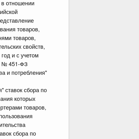
а в отношении
сийской
представление
вания товаров,
нями товаров,
ельских свойств,
год и с учетом
. № 451-ФЗ
ва и потребления"
" ставок сбора по
вания которых
ртерами товаров,
спользования
ительства
авок сбора по