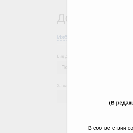
Документы
Избранные документы со
Вид документа
Заголовок или текст документа
(В редак
24
В соответствии с