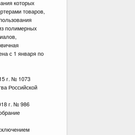
вания которых
ртерами товаров,
спользования
 из полимерных
иалов,
рвичная
на с 1 января по
5 г. № 1073
тва Российской
18 г. № 986
Собрание
исключением