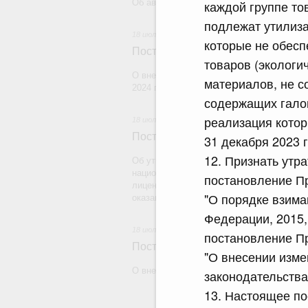
Об авансировании государственных конт
каждой группе то
подлежат утилиза
18 июля 2026
которые не обесп
Постановление Правительства Рос
товаров (экологи
О внесении изменения в постановление 
материалов, не с
2024 г. № 179
содержащих галог
реализация котор
18 июля 2026
Постановление Правительства Рос
31 декабря 2023 г
12. Признать утра
Об утверждении Правил уведомления ча
национальной гвардии Российской Федера
постановление Пр
лицензию на осуществление частной дете
"О порядке взима
оказание сыскных услуг и об окончании 
Федерации, 2015, 
18 июля 2026
постановление Пр
Постановление Правительства Рос
"О внесении изме
О внесении изменений в некоторые акты
законодательства 
13. Настоящее по