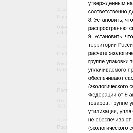
утвержденным на
соответственно до
21 июля 2026
Постановление Правительства Рос
8. Установить, ч
распространяются
О внесении изменений в постановление П
г. № 1880
9. Установить, ч
территории Росси
21 июля 2026
расчете экологич
Постановление Правительства Рос
группе упаковки 
О внесении изменений в постановление П
уплачиваемого пр
№ 1049
обеспечивают сам
21 июля 2026
(экологического 
Постановление Правительства Рос
Федерации от 9 а
О внесении изменений в постановление П
товаров, группе 
2021 г. № 1661
утилизации, упла
не обеспечивают 
21 июля 2026
(экологического с
Постановление Правительства Рос