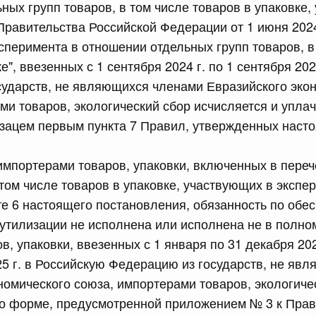
ных групп товаров, в том числе товаров в упаковке
равительства Российской Федерации от 28 марта 2026 г.
равительства Российской Федерации от 1 июня 2024
сперимента в отношении отдельных групп товаров, в
е", ввезенных с 1 сентября 2024 г. по 1 сентября 202
ударств, не являющихся членами Евразийского эко
сийской Федерации от 22.07.2026 г. № 925
ми товаров, экологический сбор исчисляется и уплач
 Правительства Российской Федерации
бзацем первым пункта 7 Правил, утвержденных наст
сийской Федерации от 22.07.2026 г. № 922
 импортерами товаров, упаковки, включенных в пере
 том числе товаров в упаковке, участвующих в экспе
законодательства Российской Федерации в сфере
те 6 настоящего постановления, обязанность по обе
утилизации не исполнена или исполнена не в полно
 июля, вторник
, упаковки, ввезенных с 1 января по 31 декабря 2024
25 г. в Российскую Федерацию из государств, не яв
сийской Федерации от 21.07.2026 г. № 917
номического союза, импортерами товаров, экологиче
равительства Российской Федерации от 27 октября 2021
по форме, предусмотренной приложением № 3 к Пра