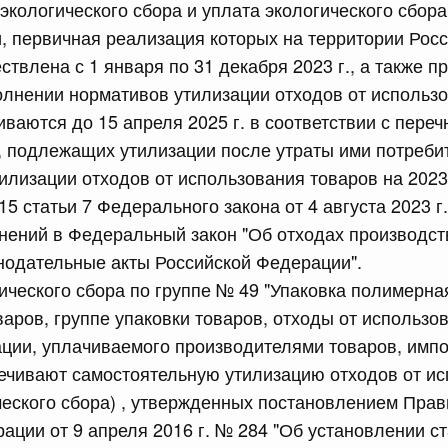
 экологического сбора и уплата экологического сбор
равительства Российской Федерации от 12 марта 2022 г.
и, первичная реализация которых на территории Рос
твлена с 1 января по 31 декабря 2023 г., а также 
юля, понедельник
олнении нормативов утилизации отходов от использо
иваются до 15 апреля 2025 г. в соответствии с переч
сийской Федерации от 20.07.2026 г. № 915
, подлежащих утилизации после утраты ими потребит
равительства Российской Федерации от 1 декабря 2021
илизации отходов от использования товаров на 2023 
15 статьи 7 Федерального закона от 4 августа 2023 г
нений в Федеральный закон "Об отходах производст
 июля, суббота
нодательные акты Российской Федерации".
гического сбора по группе № 49 "Упаковка полимерная
сийской Федерации от 18.07.2026 г. № 906
варов, группе упаковки товаров, отходы от использо
равительства Российской Федерации от 27 апреля 2024
ции, уплачиваемого производителями товаров, импо
ечивают самостоятельную утилизацию отходов от и
ческого сбора) , утвержденных постановлением Прав
сийской Федерации от 18.07.2026 г. № 904
ации от 9 апреля 2016 г. № 284 "Об установлении ст