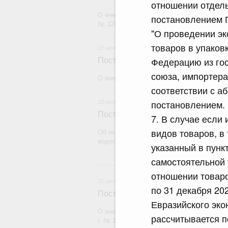
отношении отдель
О внесении изменения в постановление П
постановлением П
№ 329
"О проведении эк
товаров в упаковк
22 июля 2026
Федерацию из гос
Постановление Правительства Рос
союза, импортера
О внесении изменений в некоторые акты
соответствии с а
постановлением.
22 июля 2026
Постановление Правительства Рос
7. В случае если
видов товаров, в
Об особенностях применения положений 
водоснабжения и водоотведения
указанный в пунк
самостоятельной 
21
отношении товаров
21 июля 2026
по 31 декабря 20
Постановление Правительства Рос
Евразийского эко
О внесении изменений в постановление П
рассчитывается 
г. № 1838