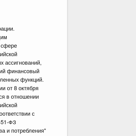
рации.
щим
 сфере
ийской
х ассигнований,
щий финансовый
вленных функций.
и от 8 октября
тся в отношении
сийской
оответствии с
 451-ФЗ
ва и потребления"