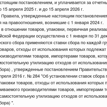
стоящим постановлением, и уплачивается за отчетн
 15 апреля 2025 г. и до 15 апреля 2026 г.
сийской Федерации от 21.07.2026 г. № 916
то Правила, утвержденные настоящим постановление
 на правоотношения, возникшие с 1 января 2024 г.
равительства Российской Федерации от 25 ноября 2025
то в отношении товаров, упаковки, первичная реализа
йской Федерации осуществлена с 1 января по 31 дека
еского сбора применяются ставки сбора по каждой гр
сийской Федерации от 21.07.2026 г. № 918
товаров, отходы от использования которых подлежат
равительства Российской Федерации от 29 июня 2021 г.
оизводителями товаров, импортерами товаров, кото
остоятельную утилизацию отходов от использовани
сбора) , утвержденные постановлением Правительст
сийской Федерации от 21.07.2026 г. № 920
преля 2016 г. № 284 "Об установлении ставок сбора 
равительства Российской Федерации от 30 сентября
упаковки товаров, отходы от использования которых
чиваемого производителями товаров, импортерами т
самостоятельную утилизацию отходов от использов
бора) ".
сийской Федерации от 21.07.2026 г. № 919