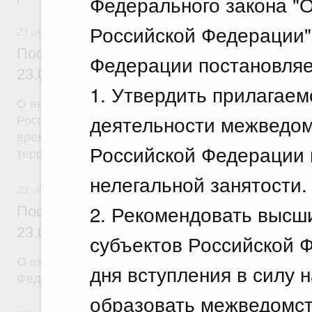
Федерального закона "О
Российской Федерации"
23 июля 2026
Постановление Правительства Российск
Федерации постановляе
23.07.2026 г. № 926
1. Утвердить прилагаем
О внесении на ратификацию Соглашения между 
деятельности межведом
Российской Федерации и Правительством Респуб
временной трудовой деятельности граждан одног
Российской Федерации 
территории другого государства
нелегальной занятости.
23 июля 2026
2. Рекомендовать высш
Постановление Правительства Российск
23.07.2026 г. № 928
субъектов Российской Ф
О внесении изменений в постановление Правител
дня вступления в силу 
Федерации от 20 июля 2011 г. № 590
образовать межведомст