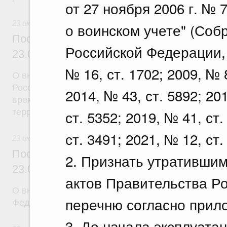
от 27 ноября 2006 г. №
23 июля 2026
о воинском учете" (Соб
Постановление Правительства Российск
Российской Федерации, 2
23.07.2026 г. № 926
№ 16, ст. 1702; 2009, № 8
О внесении на ратификацию Соглашения между 
Российской Федерации и Правительством Респуб
2014, № 43, ст. 5892; 20
временной трудовой деятельности граждан одног
территории другого государства
ст. 5352; 2019, № 41, ст.
ст. 3491; 2021, № 12, ст.
23 июля 2026
Постановление Правительства Российск
2. Признать утративши
23.07.2026 г. № 928
актов Правительства Р
О внесении изменений в постановление Правител
перечню согласно прил
Федерации от 20 июля 2011 г. № 590
3. До начала эксплуата