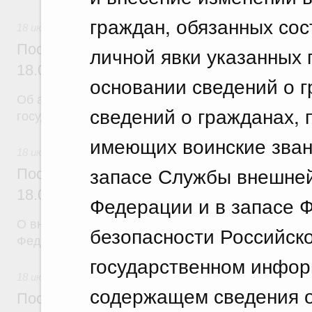
граждан, обязанных сос
18 июля 2026
Постановление Правительства Российск
личной явки указанных
18.07.2026 г. № 904
основании сведений о 
Об авансировании
сведений о гражданах,
государственных контрактов
имеющих воинские зва
18 июля 2026
запасе Службы внешней
Постановление Правительства Российск
18.07.2026 г. № 909
Федерации и в запасе 
О внесении изменения в постановление Правител
безопасности Российск
Федерации от 17 февраля 2024 г. № 179
государственном инфор
18 июля 2026
содержащем сведения о
Постановление Правительства Российск