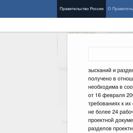
Правительство России
О Правитель
Председател
Вице-премь
Де
Работа Правительства
зысканий и разде
Здо
получено в отнош
Обр
необходима в соо
Кул
Об
от 16 февраля 20
Гос
требованиях к их
не более 24 рабо
проектной докуме
Стратегии
Государственные пр
разделов проектн