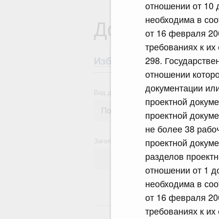
отношении от 10 
необходима в соо
Документы
от 16 февраля 20
требованиях к их
298. Государстве
Избранные документы со
отношении которо
документации или
Вид документа
проектной докуме
проектной докуме
не более 38 рабо
Заголовок или текст документа
проектной докуме
разделов проектн
отношении от 1 д
необходима в соо
от 16 февраля 20
10
требованиях к их