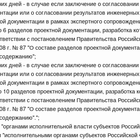
чих дней - в случае если заключение о согласовании
сийской Федерации от 10.07.2026 г. № 872
нтации или о согласовании результатов инженерных
ой документации в рамках экспертного сопровожден
равительства Российской Федерации от 30 июня 2021 г.
о 6 разделов проектной документации, разработка к
тветствии с постановлением Правительства Россий
 июля, четверг
08 г. № 87 "О составе разделов проектной документа
 содержанию";
сийской Федерации от 09.07.2026 г. № 861
чих дней - в случае если заключение о согласовании
значения и освобождения от должности руководителей
нтации или о согласовании результатов инженерных
ийской Федерации в области физической культуры и
ой документации в рамках экспертного сопровожден
о 10 разделов проектной документации, разработка 
тветствии с постановлением Правительства Россий
сийской Федерации от 09.07.2026 г. № 863
08 г. № 87 "О составе разделов проектной документа
равительства Российской Федерации от 30 июня 2021 г.
 содержанию".";
а "органами исполнительной власти субъектов Росси
 "исполнительными органами субъектов Российской