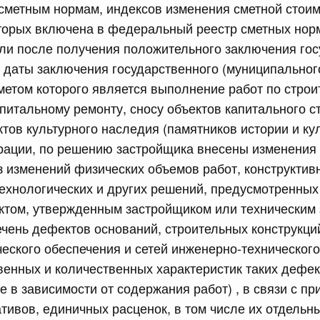
сметным нормам, индексов изменения сметной стоим
торых включена в федеральный реестр сметных нор
сли после получения положительного заключения го
сийской Федерации от 07.07.2026 г. № 850
о даты заключения государственного (муниципальног
 Правительства Российской Федерации
дметом которого является выполнение работ по строи
юля, понедельник
апитальному ремонту, сносу объектов капитального с
тов культурного наследия (памятников истории и ку
сийской Федерации от 06.07.2026 г. № 846
рации, по решению застройщика внесены изменения
 изменений физических объемов работ, конструктив
 Правительства Российской Федерации
ехнологических и других решений, предусмотренных
 июля, суббота
ктом, утвержденным застройщиком или техническим 
ень дефектов оснований, строительных конструкций
сийской Федерации от 04.07.2026 г. № 845
еского обеспечения и сетей инженерно-технического
венных и количественных характеристик таких дефек
 Правительства Российской Федерации
4
е в зависимости от содержания работ) , в связи с п
тивов, единичных расценок, в том числе их отдель