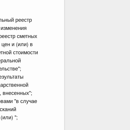
льный реестр
 изменения
реестр сметных
цен и (или) в
етной стоимости
еральной
льстве";
езультаты
дарственной
, внесенных";
овами "в случае
ысканий
или) ";