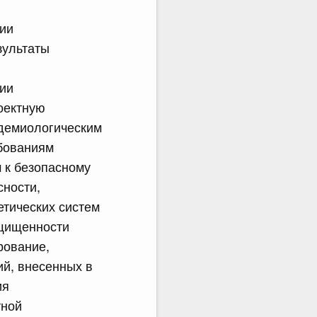
ии
зультаты
ии
оектную
идемиологическим
бованиям
 к безопасному
ности,
етических систем
ащищенности
рование,
й, внесенных в
ия
тной