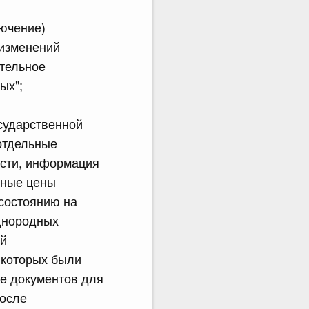
лючение)
 изменений
ительное
ых";
осударственной
 отдельные
ости, информация
тные цены
 состоянию на
однородных
ой
 которых были
ие документов для
после