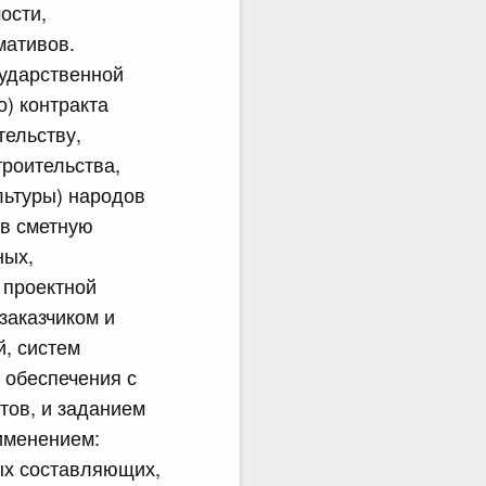
ости,
мативов.
сударственной
о) контракта
тельству,
троительства,
льтуры) народов
 в сметную
ных,
 проектной
заказчиком и
, систем
 обеспечения с
тов, и заданием
рименением:
ных составляющих,