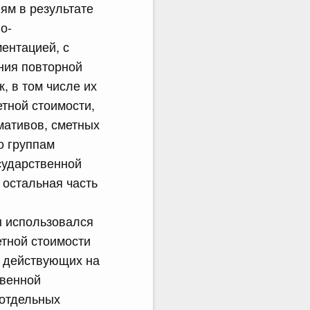
ям в результате
о-
ентацией, с
ния повторной
, в том числе их
тной стоимости,
мативов, сметных
о группам
сударственной
 остальная часть
ы использовался
етной стоимости
м действующих на
твенной
 отдельных