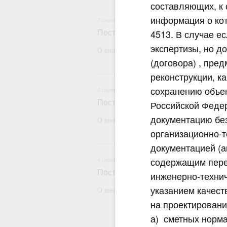
составляющих, к 
информация о ко
7 июля 2026
4513. В случае е
Постановление Правительства Рос
экспертизы, но д
О внесении изменений в некоторые акты
(договора) , пре
6 и
реконструкции, к
сохранению объек
6 июля 2026
Постановление Правительства Рос
Российской Феде
документацию без
О внесении изменений в некоторые акты
организационно-т
4
документацией (а
содержащим переч
4 июля 2026
Постановление Правительства Рос
инженерно-технич
указанием качест
О внесении изменений в некоторые акты
на проектировани
а) сметных норма