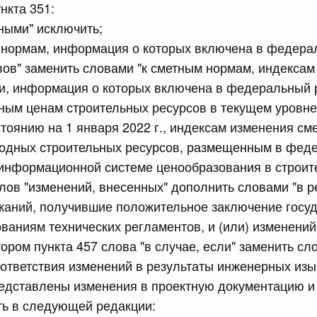
сийской Федерации от 09.07.2026 г. № 865
ункта 351:
ными" исключить;
равительства Российской Федерации от 30 июня 2021 г.
м нормам, информация о которых включена в федера
ов" заменить словами "к сметным нормам, индексам
ти, информация о которых включена в федеральный 
сийской Федерации от 09.07.2026 г. № 860
ным ценам строительных ресурсов в текущем уровне 
 внесении изменений в Соглашение о единых принципах и
стоянию на 1 января 2022 г., индексам изменения см
й (изделий медицинского назначения и медицинской
еского союза от 23 декабря 2014 года
родных строительных ресурсов, размещенным в фед
информационной системе ценообразования в строите
слов "изменений, внесенных" дополнить словами "в р
сийской Федерации от 09.07.2026 г. № 864
каний, получившие положительное заключение госу
рактов на выполнение работ (оказание услуг) по
ованиям технических регламентов, и (или) изменений
ных дорог общего пользования федерального значения в
в соответствии с законодательством Российской
ором пункта 457 слова "в случае, если" заменить сл
на добавленную стоимость
оответствия изменений в результаты инженерных из
дставлены изменения в проектную документацию и (
ть в следующей редакции:
сийской Федерации от 09.07.2026 г. № 866