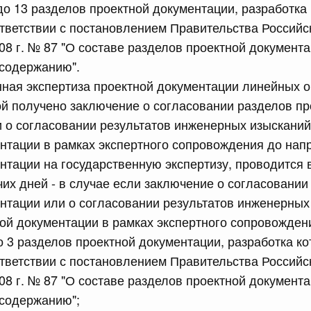
до 13 разделов проектной документации, разработка
тветствии с постановлением Правительства Россий
08 г. № 87 "О составе разделов проектной документа
 содержанию".
нная экспертиза проектной документации линейных о
 справками к ним
Поиск по всем докумен
й получено заключение о согласовании разделов пр
 о согласовании результатов инженерных изысканий
Номер
нтации в рамках экспертного сопровождения до нап
нтации на государственную экспертизу, проводится в
чих дней - в случае если заключение о согласовании
нтации или о согласовании результатов инженерных
Дата подпи
ой документации в рамках экспертного сопровожден
о 3 разделов проектной документации, разработка к
тветствии с постановлением Правительства Россий
08 г. № 87 "О составе разделов проектной документа
 июля, пятница
 содержанию";