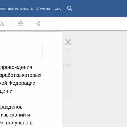
ная деятельность
Отчёты
Eng
 комиссии
Обращения
нам
Региональное развитие
сопровождения
да
Дальний Восток
азработка которых
вязь
Россия и мир
ской Федерации
Безопасность
сть
Право и юстиция
ции и
яйство
 разделов
 изысканий и
ия получено в