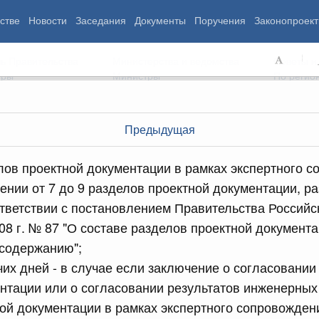
стве
Новости
Заседания
Документы
Поручения
Законопроект
ь Правительства
Министерства и ведомства
Советы и
еры
Министры
По регио
Предыдущая
мография
Занятость и труд
Экология
лов проектной документации в рамках экспертного 
ровье
Технологическое развитие
Жильё и горо
ении от 7 до 9 разделов проектной документации, р
азование
Экономика. Регулирование
Транспорт и с
тветствии с постановлением Правительства Россий
ьтура
Финансы
Энергетика
щество
Социальные услуги
Промышленно
08 г. № 87 "О составе разделов проектной документа
ударство
Сельское хоз
 содержанию";
чих дней - в случае если заключение о согласовании
нтации или о согласовании результатов инженерных
ограммы
Национальные проекты
ой документации в рамках экспертного сопровожден