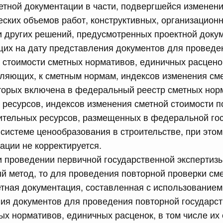
етной документации в части, подвергшейся изменени
 Правительства Российской Федерации
ских объемов работ, конструктивных, организационн
и других решений, предусмотренных проектной докум
щих на дату представления документов для проведе
сийской Федерации от 07.07.2026 г. № 852
 стоимости сметных нормативов, единичных расценок
о на выдачу заключений (разрешительных документов),
ляющих, к сметным нормам, индексов изменения сме
 таможенную территорию Евразийского экономического
торых включена в федеральный реестр сметных нор
 стойких органических загрязнителей, подлежащих
рного масштаба, а также в качестве эталонного
 ресурсов, индексов изменения сметной стоимости п
22 к решению Коллегии Евразийской экономической
ерах нетарифного регулирования"
ительных ресурсов, размещенных в федеральной го
истеме ценообразования в строительстве, при этом
ации не корректируется.
сийской Федерации от 07.07.2026 г. № 848
и проведении первичной государственной экспертиз
х актов Правительства Российской Федерации
й метод, то для проведения повторной проверки см
тная документация, составленная с использование
ия документов для проведения повторной государс
сийской Федерации от 07.07.2026 г. № 849
ых нормативов, единичных расценок, в том числе их
 Правительства Российской Федерации