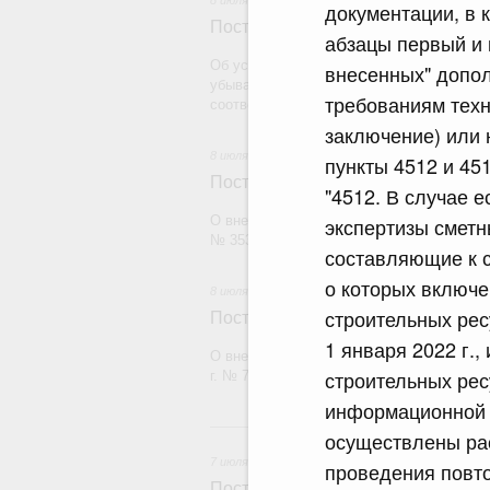
8 июля 2026
документации, в 
Постановление Правительства Рос
абзацы первый и 
Об установлении случая, при котором т
внесенных" допол
убывать из Российской Федерации в мес
требованиям техн
соответствии с Таможенным кодексом Ев
заключение) или 
8 июля 2026
пункты 4512 и 45
Постановление Правительства Рос
"4512. В случае 
О внесении изменений в постановление П
экспертизы сметн
№ 353
составляющие к 
о которых включ
8 июля 2026
строительных рес
Постановление Правительства Рос
1 января 2022 г.
О внесении изменения в постановление П
строительных ре
г. № 78
информационной с
7
осуществлены рас
7 июля 2026
проведения повто
Постановление Правительства Рос