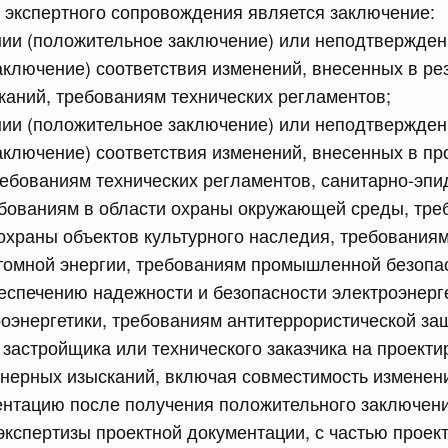
м экспертного сопровождения является заключение:
едерального государственного контроля (надзора) за
ой Федерации в области частной охранной деятельности
нии (положительное заключение) или неподтвержден
аключение) соответствия изменений, внесенных в ре
аний, требованиям технических регламентов;
сийской Федерации от 09.07.2026 г. № 862
нии (положительное заключение) или неподтвержден
х актов Правительства Российской Федерации
аключение) соответствия изменений, внесенных в пр
ебованиям технических регламентов, санитарно-эп
ебованиям в области охраны окружающей среды, тре
сийской Федерации от 09.07.2026 г. № 859
охраны объектов культурного наследия, требованиям
 между Правительством Российской Федерации и
томной энергии, требованиям промышленной безопас
заимном признании ученых степеней
еспечению надежности и безопасности электроэнерг
8 июля, среда
роэнергетики, требованиям антитеррористической з
 застройщика или технического заказчика на проекти
сийской Федерации от 08.07.2026 г. № 858
нерных изысканий, включая совместимость изменени
ентацию после получения положительного заключен
х актов Правительства Российской Федерации
экспертизы проектной документации, с частью проек