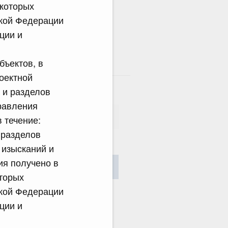
 которых
ской Федерации
ции и
бъектов, в
там
оектной
 и разделов
равления
 течение:
 разделов
 изысканий и
сания
ия получено в
Найти
оторых
ской Федерации
ции и