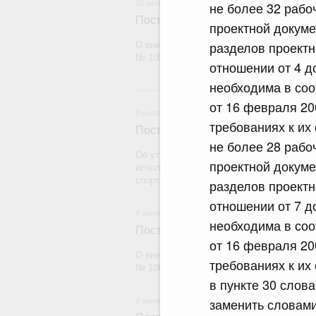
10 июля 2026
не более 32 рабо
Постановление Правительства Рос
проектной докуме
разделов проектн
О внесении изменений в постановление П
№ 1099
отношении от 4 д
необходима в соо
9
от 16 февраля 20
9 июля 2026
требованиях к их
Постановление Правительства Рос
не более 28 рабо
Об утверждении Правил согласования на
проектной докуме
исполнительных органов субъектов Росс
спорта
разделов проектн
отношении от 7 д
9 июля 2026
необходима в соо
Постановление Правительства Рос
от 16 февраля 20
О внесении изменений в постановление П
требованиях к их
№ 1089
в пункте 30 слов
заменить словами
9 июля 2026