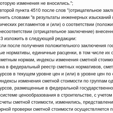
которую изменения не вносились.";
сийской Федерации от 08.07.2026 г. № 857
второй пункта 4510 после слов "(отрицательное зак
овары могут прибывать в Российскую Федерацию и
нить словами "в результаты инженерных изысканий
тах, не являющихся местами перемещения товаров в
ических регламентов и (или) о соответствии (полож
разийского экономического союза
несоответствии (отрицательное заключение) внесенн
13 изложить в следующей редакции:
сийской Федерации от 08.07.2026 г. № 856
если после получения положительного заключения г
равительства Российской Федерации от 12 марта 2022 г.
ые нормативы, единичные расценки, в том числе их
сметным нормам, индексы изменения сметной стоим
ена в федеральный реестр сметных нормативов, сме
урсов в текущем уровне цен и (или) в уровне цен по
сийской Федерации от 08.07.2026 г. № 854
, индексы изменения сметной стоимости по группам 
равительства Российской Федерации от 31 января 2026
сурсов, размещенные в федеральной государственн
истеме ценообразования в строительстве, с учетом
 июля, вторник
четы сметной стоимости, изменились, представлен
рной проверки сметной стоимости осуществляется 
сийской Федерации от 07.07.2026 г. № 853