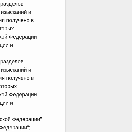
 разделов
 изысканий и
ия получено в
оторых
ской Федерации
ции и
 разделов
 изысканий и
ия получено в
которых
ской Федерации
ции и
йской Федерации"
 Федерации";