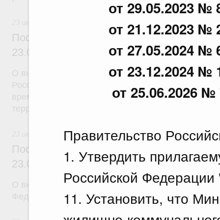
от 29.05.2023 № 
23 июля 2026
от 21.12.2023 № 
Постановление Правительства Российск
от 27.05.2024 № 
23.07.2026 г. № 926
от 23.12.2024 № 
О внесении на ратификацию Соглашения между 
Российской Федерации и Правительством Респуб
от 25.06.2026 № 
временной трудовой деятельности граждан одног
территории другого государства
Правительство Российс
23 июля 2026
Постановление Правительства Российск
1. Утвердить прилагае
23.07.2026 г. № 928
Российской Федерации 
О внесении изменений в постановление Правител
11. Установить, что Ми
Федерации от 20 июля 2011 г. № 590
жилищно-коммунального