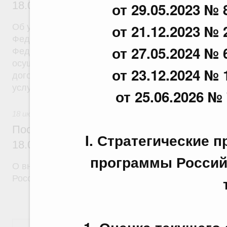
18.07.2026 г. № 908
от 29.05.2023 № 
от 21.12.2023 № 
Об утверждении Правил уведомления частным д
Федеральной службы войск национальной гварди
от 27.05.2024 № 
Федерации (территориального органа), предоста
осуществление частной детективной деятельност
от 23.12.2024 № 
договора на оказание сыскных услуг и об оконча
услуг
от 25.06.2026 № 
18 июля 2026
Постановление Правительства Российск
I. Стратегические 
18.07.2026 г. № 910
программы Россий
О внесении изменений в некоторые акты Правите
Российской Федерации