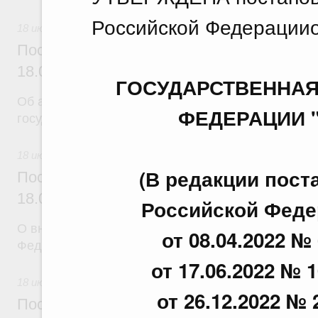
Российской Федерацииот
18 июля 2026
Постановление Правительства Российск
18.07.2026 г. № 904
ГОСУДАРСТВЕННАЯ
Об авансировании
ФЕДЕРАЦИИ 
государственных контрактов
18 июля 2026
(В редакции пос
Постановление Правительства Российск
18.07.2026 г. № 909
Российской Федер
О внесении изменения в постановление Правител
от 08.04.2022 № 
Федерации от 17 февраля 2024 г. № 179
от 17.06.2022 № 1
18 июля 2026
от 26.12.2022 № 
Постановление Правительства Российск