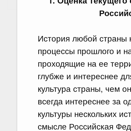
1. Оценка текущего
Показать еще
Россий
История любой страны 
процессы прошлого и н
проходящие на ее терри
глубже и интереснее дл
культура страны, чем о
всегда интереснее за о
культуры нескольких ист
смысле Российская Фед