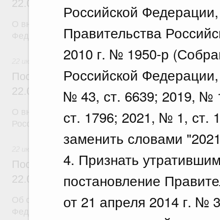
22.07.2026 г. № 924
Российской Федерации,
О внесении изменения в постановление Правител
Правительства Российс
Федерации от 28 марта 2026 г. № 329
2010 г. № 1950-р (Собр
22 июля 2026
Российской Федерации, 2
Постановление Правительства Российск
22.07.2026 г. № 925
№ 43, ст. 6639; 2019, № 
О внесении изменений в некоторые акты Правите
ст. 1796; 2021, № 1, ст. 
Российской Федерации
заменить словами "2021 
22 июля 2026
4. Признать утратившим
Постановление Правительства Российск
постановление Правите
22.07.2026 г. № 922
от 21 апреля 2014 г. №
Об особенностях применения положений законод
Федерации в сфере водоснабжения и водоотвед