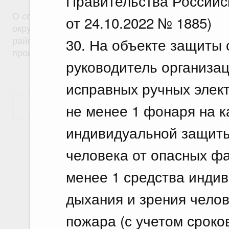
Правительства Российс
О создании на территориях муниципальных образ
от 24.10.2022 № 1885)
округ город Саяногорск Республики Хакасия и Б
30. На объекте защиты
район Республики Хакасия особой экономическо
производственного типа
руководитель организа
исправных ручных элек
не менее 1 фонаря на к
Показать еще
индивидуальной защиты
человека от опасных фа
менее 1 средства инди
дыхания и зрения чело
пожара (с учетом сроков