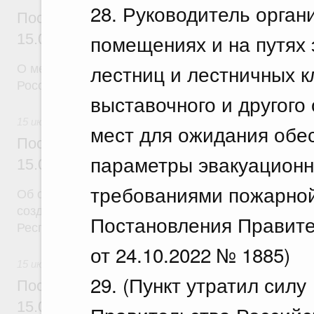
28. Руководитель орга
Постановление Правительства Российск
помещениях и на путях 
15.07.2026 г. № 888
лестниц и лестничных кл
О мерах по реализации некоторых решений През
Российской Федерации
выставочного и другого
15 июля 2026
мест для ожидания обе
Постановление Правительства Российск
параметры эвакуационн
15.07.2026 г. № 890
требованиями пожарной
Об особой экономической зоне промышленно-прои
созданной на территории Заинского муниципальн
Постановления Правите
Республики Татарстан
от 24.10.2022 № 1885)
15 июля 2026
29. (Пункт утратил сил
Постановление Правительства Российск
15.07.2026 г. № 891