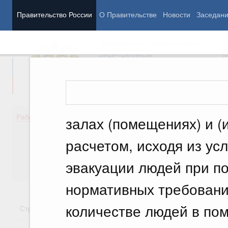
Правительство России
О Правительстве
Новости
Заседан
Председатель Правительства
М
Вице-премьеры
М
Демография
Занято
Работа Правительства
залах (помещениях) и (
Здоровье
Технол
Образование
Эконом
расчетом, исходя из ус
Культура
Финан
Общество
Социал
эвакуации людей при по
Государство
нормативных требовани
количестве людей в по
Стратегии
Государственные программы
Национальн