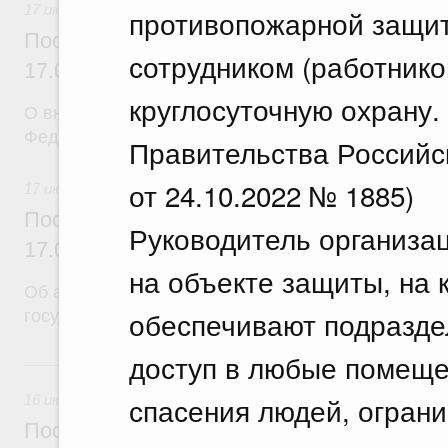
17 июля 2026
противопожарной защит
Постановление Правительства Российск
сотрудником (работник
17.07.2026 г. № 902
круглосуточную охрану.
О внесении изменений в постановление Правител
Федерации от 26 июня 2015 г. № 640
Правительства Российс
от 24.10.2022 № 1885)
17 июля 2026
Постановление Правительства Российск
Руководитель организа
17.07.2026 г. № 901
на объекте защиты, на 
Об авансировании
обеспечивают подразд
государственного контракта
доступ в любые помеще
16 июля, четверг
спасения людей, огран
16 июля 2026
Постановление Правительства Российск