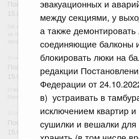
эвакуационных и авари
Постановление Правительства Российск
15.07.2026 г. № 892
между секциями, у выхо
Об отмене тарифной квоты на вывоз нешелушеног
а также демонтировать
за пределы территории Российской Федерации в г
соединяющие балконы и
являющиеся членами Евразийского экономическо
блокировать люки на ба
15 июля 2026
Постановление Правительства Российск
редакции Постановлени
15.07.2026 г. № 894
Федерации от 24.10.202
О внесении изменений в некоторые акты Правите
в) устраивать в тамбур
Российской Федерации
исключением квартир и
15 июля 2026
сушилки и вешалки для 
Постановление Правительства Российск
15.07.2026 г. № 895
хранить (в том числе в