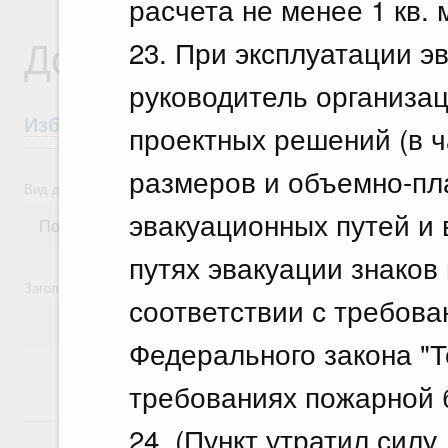
расчета не менее 1 кв. 
Документы
23. При эксплуатации э
руководитель организа
Избранные документы со справками к ни
проектных решений (в ч
размеров и объемно-п
Вид документа
эвакуационных путей и 
путях эвакуации знаков
Заголовок или текст документа
соответствии с требова
Федерального закона "Т
требованиях пожарной 
18 июля, суббота
24. (Пункт утратил сил