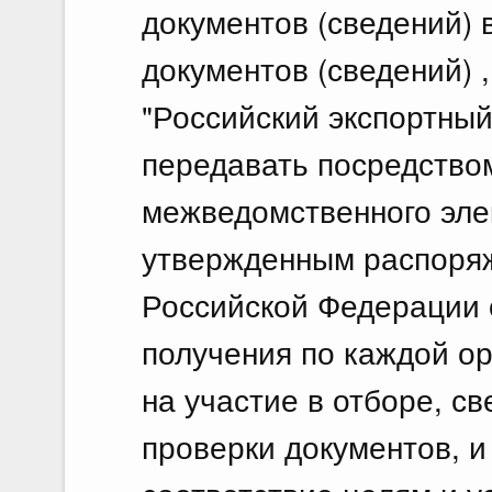
документов (сведений) 
Постановление Правительства Р
документов (сведений) 
15.07.2026 г. № 888
"Российский экспортный
О мерах по реализации некоторых реш
Российской Федерации
передавать посредство
15 июля 2026
межведомственного эле
Постановление Правительства Р
утвержденным распоря
15.07.2026 г. № 890
Российской Федерации о
Об особой экономической зоне промыш
созданной на территории Заинского му
получения по каждой о
Республики Татарстан
на участие в отборе, с
15 июля 2026
проверки документов, 
Постановление Правительства Р
15.07.2026 г. № 891