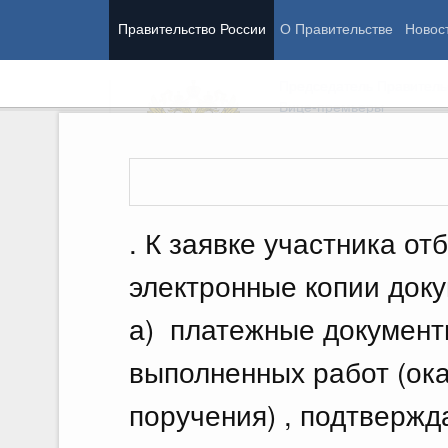
Правительство России
О Правительстве
Новос
Председатель Правитель
Вице-премьеры
Демография
Работа Правительства
. К заявке участника о
Здоровье
Образование
электронные копии доку
Культура
Общество
а) платежные документ
Государство
выполненных работ (ока
поручения) , подтверж
Стратегии
Государственные программы