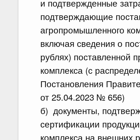
и подтвержденные затр
Документы
подтверждающие постав
агропромышленного ком
Избранные документы со справк
включая сведения о пос
рублях) поставленной 
Вид документа
комплекса (с распредел
Постановления Правите
Заголовок или текст документа
от 25.04.2023 № 656)
б) документы, подтве
сертификации продукц
18 июля, суб
комплекса на внешних р