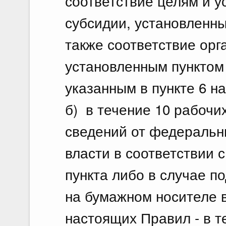
соответствие целям и 
О создании на территориях муниципаль
субсидии, установленн
округ город Саяногорск Республики Ха
также соответствие орг
район Республики Хакасия особой эко
производственного типа
установленным пунктом 
указанным в пункте 6 н
б) в течение 10 рабочи
Показать е
сведений от федеральн
власти в соответствии 
пункта либо в случае по
на бумажном носителе в
настоящих Правил - в т