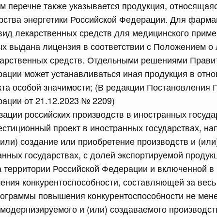
ом перечне также указывается продукция, относящая
рства энергетики Российской Федерации. Для фарма
вид лекарственных средств для медицинского приме
х выдана лицензия в соответствии с Положением о
карственных средств. Отдельными решениями Прави
 справками к ним
Поиск по всем докумен
ации может устанавливаться иная продукция в отн
кта особой значимости; (В редакции Постановления 
Номер
ации от 21.12.2023 № 2209)
изации российских производств в иностранных государ
стиционный проект в иностранных государствах, н
или) создание или приобретение производств и (ил
Дата подпи
анных государствах, с долей экспортируемой продук
а территории Российской Федерации и включенной в
ния конкурентоспособности, составляющей за весь
рограммы повышения конкурентоспособности не мене
 июля, суббота
модернизируемого и (или) создаваемого производств