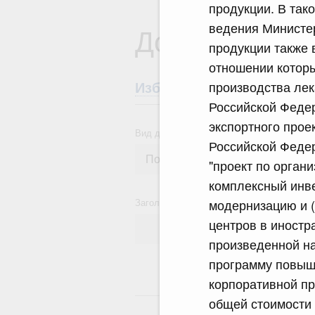
продукции. В так
ведения Министе
Документы
продукции также 
отношении которы
производства ле
Избранные документы со
Российской Федер
экспортного прое
Вид документа
Российской Федер
"проект по орган
комплексный инве
Заголовок или текст документа
модернизацию и (
центров в иностр
произведенной н
программу повыше
корпоративной п
18
общей стоимости 