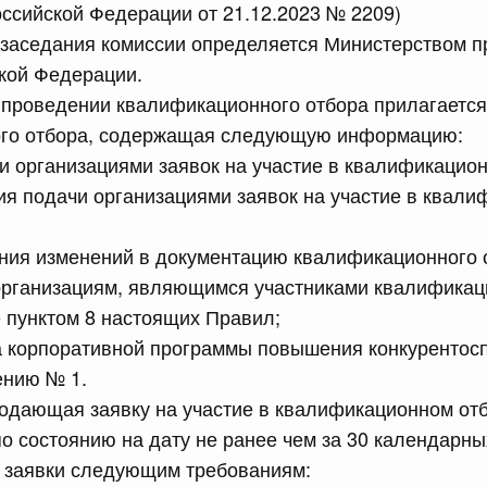
ссийской Федерации от 21.12.2023 № 2209)
лушеного риса (риса-сырца) за пределы территории
 заседания комиссии определяется Министерством 
е являющиеся членами Евразийского экономического
кой Федерации.
 проведении квалификационного отбора прилагаетс
го отбора, содержащая следующую информацию:
сийской Федерации от 15.07.2026 г. № 894
и организациями заявок на участие в квалификацио
ия подачи организациями заявок на участие в квал
 Правительства Российской Федерации
ния изменений в документацию квалификационного 
сийской Федерации от 15.07.2026 г. № 895
организациям, являющимся участниками квалификац
равительства Российской Федерации от 22 сентября
 пунктом 8 настоящих Правил;
а корпоративной программы повышения конкурентос
ению № 1.
сийской Федерации от 15.07.2026 г. № 889
подающая заявку на участие в квалификационном от
по состоянию на дату не ранее чем за 30 календарны
 иных межбюджетных трансфертов, источником
тся бюджетные ассигнования резервного фонда
й заявки следующим требованиям:
з федерального бюджета бюджетам Республики Дагестан