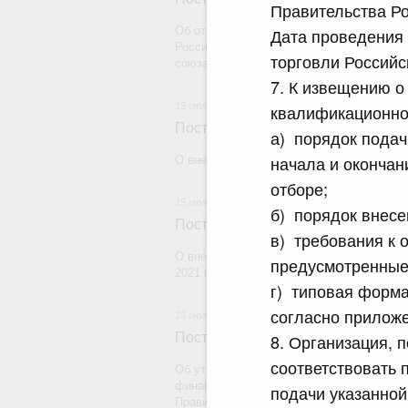
Правительства Ро
Об отмене тарифной квоты на вывоз неше
Дата проведения
Российской Федерации в государства, н
торговли Российс
союза
7. К извещению о
15 июля 2026
квалификационно
Постановление Правительства Рос
а) порядок подач
начала и окончан
О внесении изменений в некоторые акты
отборе;
15 июля 2026
б) порядок внесе
Постановление Правительства Рос
в) требования к 
О внесении изменений в постановление П
предусмотренные
2021 г. № 1590
г) типовая форм
согласно прилож
15 июля 2026
Постановление Правительства Рос
8. Организация, 
соответствовать 
Об утверждении Правил предоставления
финансового обеспечения которых являю
подачи указанно
Правительства Российской Федерации, и