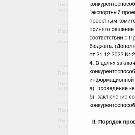
конкурентоспособ
О внесении изменений в постановление П
№ 640
"экспортный прое
проектным комите
17 июля 2026
принято решение 
Постановление Правительства Рос
соответствии с П
Об авансировании государственного конт
бюджета. (Допол
от 21.12.2023 № 
1
4. В целях закл
16 июля 2026
конкурентоспособ
Постановление Правительства Рос
информационной 
О внесении изменений в постановление П
а) проведение кв
№ 1098
б) заключение с
конкурентоспособ
16 июля 2026
Постановление Правительства Рос
II. Порядок пр
О внесении изменений в постановление П
№ 719