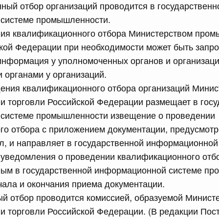
ный отбор организаций проводится в государственн
системе промышленности.
сийской Федерации от 16.07.2026 г. № 896
ния квалификационного отбора Министерством пром
равительства Российской Федерации от 30 сентября
ской Федерации при необходимости может быть запр
нформация у уполномоченных органов и организаци
 органами у организаций.
сийской Федерации от 16.07.2026 г. № 900
дения квалификационного отбора организаций Минис
равительства Российской Федерации от 7 сентября 2018
и торговли Российской Федерации размещает в госу
системе промышленности извещение о проведении
о отбора с приложением документации, предусмотр
5 июля, среда
, и направляет в государственной информационной
уведомления о проведении квалификационного отбо
сийской Федерации от 15.07.2026 г. № 893
ным в государственной информационной системе пр
равительства Российской Федерации от 11 ноября 2023 г.
чала и окончания приема документации.
й отбор проводится комиссией, образуемой Минист
и торговли Российской Федерации. (В редакции Пос
сийской Федерации от 15.07.2026 г. № 892