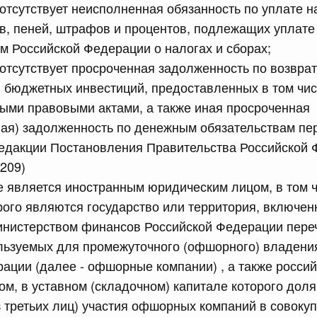
 отсутствует неисполненная обязанность по уплате н
обеспечение проведения аварийно-восстановительных
 связанных с ликвидацией последствий чрезвычайной
в, пеней, штрафов и процентов, подлежащих уплате 
риториях Республики Дагестан и Чеченской Республики
м Российской Федерации о налогах и сборах;
 отсутствует просроченная задолженность по возвр
сийской Федерации от 15.07.2026 г. № 888
 бюджетных инвестиций, предоставленных в том чис
ными правовыми актами, а также иная просроченная
ий Президента Российской Федерации
ая) задолженность по денежным обязательствам пе
редакции Постановления Правительства Российской
сийской Федерации от 15.07.2026 г. № 890
2209)
е является иностранным юридическим лицом, в том 
но-производственного типа, созданной на территории
лики Татарстан
рого являются государство или территория, включен
нистерством финансов Российской Федерации переч
льзуемых для промежуточного (офшорного) владени
сийской Федерации от 15.07.2026 г. № 891
ации (далее - офшорные компании) , а также росси
х образований городской округ город Саяногорск
м, в уставном (складочном) капитале которого доля
льный район Республики Хакасия особой экономической
па
з третьих лиц) участия офшорных компаний в совоку
2