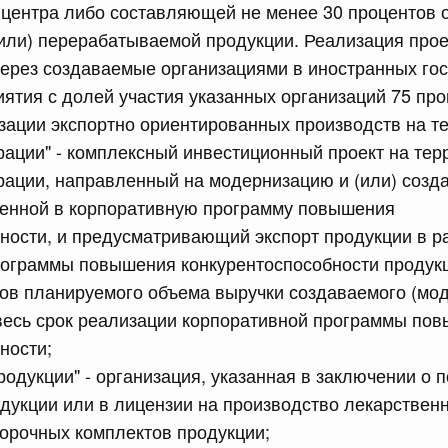
центра либо составляющей не менее 30 процентов 
сийской Федерации от 18.07.2026 г. № 905
или) перерабатываемой продукции. Реализация прое
ерез создаваемые организациями в иностранных го
епеней и присвоения ученых званий, предусмотренных
тации Российской Федерации, лицам, указанным в части
ятия с долей участия указанных организаций 75 про
бенностях правового регулирования отношений в сферах
ем в Российскую Федерацию Донецкой Народной
изации экспортно ориентированных производств на т
ики, Запорожской области, Херсонской области и
ации" - комплексный инвестиционный проект на тер
рации новых субъектов - Донецкой Народной
ики, Запорожской области, Херсонской области и о
ации, направленный на модернизацию и (или) созд
дательные акты Российской Федерации"
ченной в корпоративную программу повышения
ности, и предусматривающий экспорт продукции в р
рограммы повышения конкурентоспособности продукц
сийской Федерации от 18.07.2026 г. № 907
ов планируемого объема выручки создаваемого (мо
равительства Российской Федерации от 3 декабря 2004
весь срок реализации корпоративной программы по
ности;
родукции" - организация, указанная в заключении о
сийской Федерации от 18.07.2026 г. № 914
дукции или в лицензии на производство лекарственн
ванию платежных карт "Мир" при предоставлении
орочных комплектов продукции;
щиты (поддержки) и иных льгот