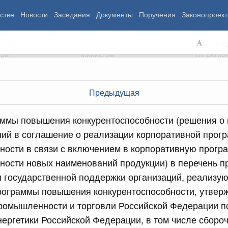
стве
Новости
Заседания
Документы
Поручения
Законопроект
ь Правительства
Министерства и ведомства
Советы и
еры
Министры
По регио
Предыдущая
мография
Занятость и труд
Экология
аммы повышения конкурентоспособности (решения о
ровье
Технологическое развитие
Жильё и горо
ний в соглашение о реализации корпоративной про
азование
Экономика. Регулирование
Транспорт и с
ности в связи с включением в корпоративную прог
ьтура
Финансы
Энергетика
щество
Социальные услуги
Промышленно
ности новых наименований продукции) в перечень п
ударство
Сельское хоз
и государственной поддержки организаций, реализу
рограммы повышения конкурентоспособности, утве
ромышленности и торговли Российской Федерации п
ограммы
Национальные проекты
ергетики Российской Федерации, в том числе сборо