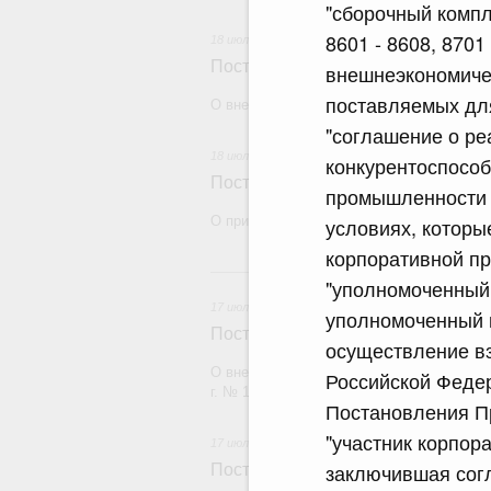
"сборочный компл
8601 - 8608, 8701
18 июля 2026
Постановление Правительства Рос
внешнеэкономичес
поставляемых для
О внесении изменений в некоторые акты
"соглашение о р
18 июля 2026
конкурентоспособ
Постановление Правительства Рос
промышленности и
О признании утратившими силу некоторы
условиях, которы
корпоративной п
17
"уполномоченный 
17 июля 2026
уполномоченный 
Постановление Правительства Рос
осуществление в
О внесении изменений в постановление П
Российской Федер
г. № 1380
Постановления Пр
"участник корпор
17 июля 2026
заключившая сог
Постановление Правительства Рос