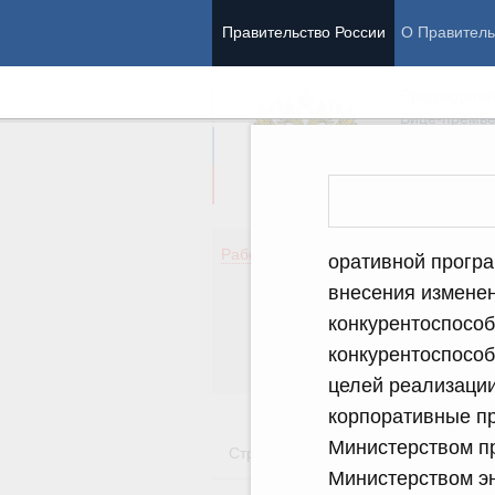
Правительство России
О Правитель
Председател
Вице-премь
Де
Работа Правительства
оративной прогр
Здо
внесения измене
Обр
конкурентоспособ
Кул
Об
конкурентоспособ
Гос
целей реализаци
корпоративные п
Министерством п
Стратегии
Государственные пр
Министерством эн