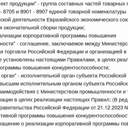
ект продукции" - группа составных частей товарных 
 - 8705 и 8901 - 8907 единой товарной номенклатуры
сийской Федерации от 18.07.2026 г. № 913
кой деятельности Евразийского экономического сою
 окончательной сборки продукции;
 Правительства Российской Федерации
еализации корпоративной программы повышения
ности" - соглашение, заключаемое между Министер
сийской Федерации от 18.07.2026 г. № 912
 торговли Российской Федерации и организацией в 
х актов Правительства Российской Федерации
е установлены настоящими Правилами, в целях реа
рограммы повышения конкурентоспособности;
 июля, пятница
орган" - исполнительной орган субъекта Российской
высшим исполнительным органом субъекта Российск
сийской Федерации от 17.07.2026 г. № 903
заимодействия с Министерством промышленности и 
равительства Российской Федерации от 5 сентября 2025
ации в целях реализации настоящих Правил; (В ре
авительства Российской Федерации от 21.12.2023 
ативной программы повышения конкурентоспособности
лашение о реализации корпоративной программы п
сийской Федерации от 17.07.2026 г. № 902