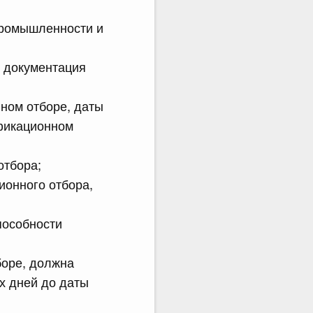
промышленности и
я документация
нном отборе, даты
ификационном
отбора;
ионного отбора,
пособности
боре, должна
х дней до даты