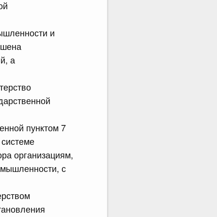
ой
ышленности и
ошена
й, а
терство
дарственной
енной пунктом 7
 системе
ра организациям,
омышленности, с
ерством
тановления