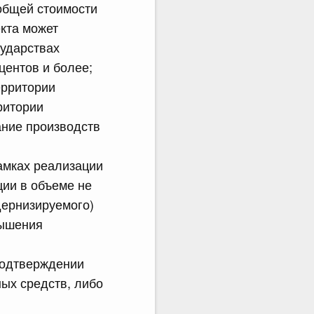
общей стоимости
кта может
сударствах
центов и более;
ерритории
ритории
ание производств
амках реализации
ии в объеме не
дернизируемого)
вышения
 подтверждении
ых средств, либо