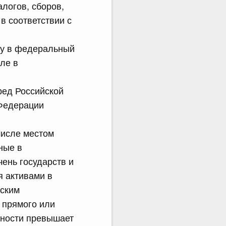
алогов, сборов,
в соответствии с
ату в федеральный
ле в
ред Российской
 Федерации
числе местом
ные в
ень государств и
я активами в
йским
 прямого или
пности превышает