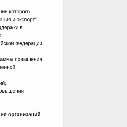
нии которого
ция и экспорт"
ддержки в
о
ийской Федерации
граммы повышения
венной
ий;
повышения
ния организаций