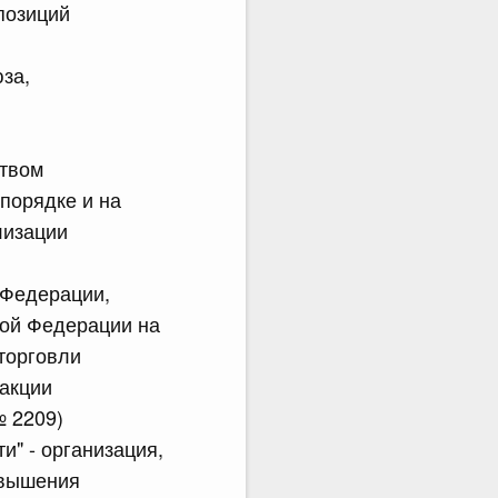
позиций
за,
ством
порядке и на
лизации
 Федерации,
ой Федерации на
торговли
дакции
№ 2209)
" - организация,
овышения