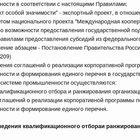
ности в соответствии с настоящими Правилами;
равительства Российской Федерации от 26 июня 2015 г.
кт особой значимости" - экспортный проект, в отноше
том национального проекта "Международная коопера
о возможности предоставления государственной по
сийской Федерации от 17.07.2026 г. № 901
равилами предоставления субсидий из федеральног
ракта
нение абзацем - Постановление Правительства Росс
2209)
6 июля, четверг
ючения соглашений о реализации корпоративной про
ности и формирования единого перечня в государст
сийской Федерации от 16.07.2026 г. № 898
системе промышленности осуществляются:
равительства Российской Федерации от 30 июня 2021 г.
алификационного отбора и ранжирования организац
оглашений о реализации корпоративной программы 
ности и формирование единого перечня.
сийской Федерации от 16.07.2026 г. № 899
оведения квалификационного отбораи ранжирова
равительства Российской Федерации от 17 июля 2015 г.