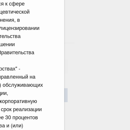
ся к сфере
цевтической
нения, в
 лицензировании
тельства
там
ошении
Правительства
ствах" -
аправленный на
и) обслуживающих
сания
ции,
Найти
 корпоративную
 срок реализации
е 30 процентов
а и (или)