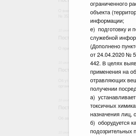
Постановление Правительства Рос
ограниченного ра
объекта (террито
О внесении изменений в постановление П
№ 353
информации;
е) подготовку и 
10 июля 2026
служебной инфор
Постановление Правительства Рос
(Дополнено пункт
О признании утратившими силу некоторы
от 24.04.2020 № 5
442. В целях выя
10 июля 2026
Постановление Правительства Рос
применения на об
отравляющих веще
Об утверждении требований к специаль
органов федеральной службы безопаснос
получении посре
а) устанавливает
10 июля 2026
токсичных химика
Постановление Правительства Рос
назначения лиц, 
Об авансировании государственного конт
б) оборудуется 
подозрительных 
10 июля 2026