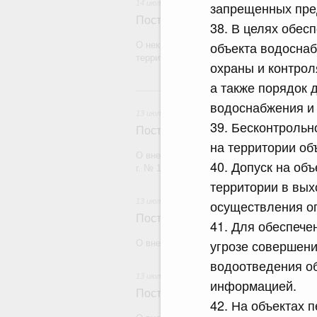
14 июля 2026
запрещенных пре
Постановление Правительства Рос
38. В целях обес
объекта водоснаб
О некоторых вопросах отчуждения имуще
территорий"
охраны и контрол
а также порядок 
13 и
водоснабжения и
13 июля 2026
39. Бесконтрольн
Постановление Правительства Рос
на территории об
О внесении изменений в постановление П
40. Допуск на об
г. № 1875
территории в вых
13 июля 2026
осуществления о
Постановление Правительства Рос
41. Для обеспече
угрозе совершени
О внесении изменений в некоторые акты
водоотведения о
13 июля 2026
информацией.
Постановление Правительства Рос
42. На объектах 