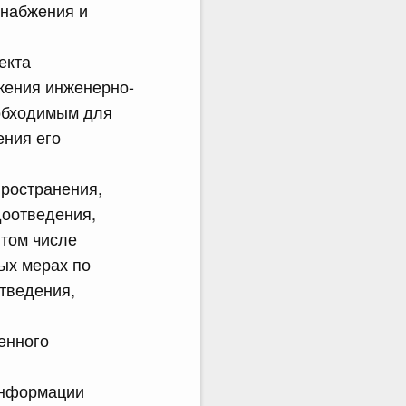
снабжения и
екта
жения инженерно-
еобходимым для
ения его
ространения,
доотведения,
 том числе
ых мерах по
тведения,
енного
информации