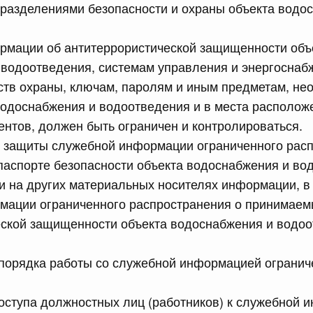
разделениями безопасности и охраны объекта водо
сийской Федерации от 13.07.2026 г. № 874
равительства Российской Федерации от 19 января 1998
ормации об антитеррористической защищенности объ
 водоотведения, системам управления и энергоснаб
ств охраны, ключам, паролям и иным предметам, н
сийской Федерации от 13.07.2026 г. № 884
водоснабжения и водоотведения и в места располож
равительства Российской Федерации от 24 августа 2024
ентов, должен быть ограничен и контролироваться.
е защиты служебной информации ограниченного расп
аспорте безопасности объекта водоснабжения и во
и на других материальных носителях информации, в
сийской Федерации от 13.07.2026 г. № 882
мации ограниченного распространения о принимаем
 Правительства Российской Федерации
еской защищенности объекта водоснабжения и водоо
сийской Федерации от 13.07.2026 г. № 877
 порядка работы со служебной информацией огранич
равительства Российской Федерации от 25 июня 2021 г.
оступа должностных лиц (работников) к служебной 