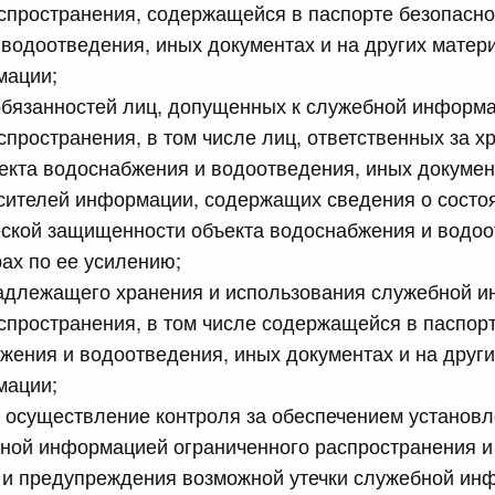
спространения, содержащейся в паспорте безопасно
водоотведения, иных документах и на других матер
сийской Федерации от 13.07.2026 г. № 878
мации;
равительства Российской Федерации от 30 июня 2021 г.
обязанностей лиц, допущенных к служебной информ
спространения, в том числе лиц, ответственных за х
екта водоснабжения и водоотведения, иных докумен
сийской Федерации от 13.07.2026 г. № 886
сителей информации, содержащих сведения о состо
еской защищенности объекта водоснабжения и водоо
равительства Российской Федерации от 10 октября 2020
ах по ее усилению;
надлежащего хранения и использования служебной 
спространения, в том числе содержащейся в паспор
сийской Федерации от 13.07.2026 г. № 885
жения и водоотведения, иных документах и на друг
равительства Российской Федерации от 14 ноября 2023
мации;
 осуществление контроля за обеспечением установл
 июля, пятница
ной информацией ограниченного распространения и
 и предупреждения возможной утечки служебной ин