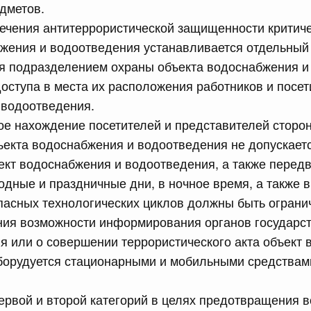
дметов.
сийской Федерации от 14.07.2026 г. № 887
печения антитеррористической защищенности критич
жения и водоотведения устанавливается отдельный
ства публично-правовой компании "Фонд развития
я подразделением охраны объекта водоснабжения и
доступа в места их расположения работников и посет
юля, понедельник
 водоотведения.
ое нахождение посетителей и представителей сторо
сийской Федерации от 13.07.2026 г. № 881
ъекта водоснабжения и водоотведения не допускаетс
равительства Российской Федерации от 23 декабря 2024
ъект водоснабжения и водоотведения, а также перед
одные и праздничные дни, в ночное время, а также 
пасных технологических циклов должны быть ограни
сийской Федерации от 13.07.2026 г. № 880
ния возможности информирования органов государст
я или о совершении террористического акта объект
 Правительства Российской Федерации
борудуется стационарными и мобильными средствами
сийской Федерации от 13.07.2026 г. № 879
первой и второй категорий в целях предотвращения 