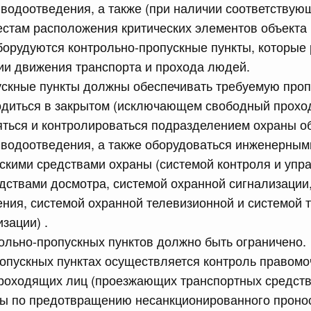
водоотведения, а также (при наличии соответствую
естам расположения критических элементов объекта
орудуются контрольно-пропускные пункты, которые 
ии движения транспорта и прохода людей.
ускные пункты должны обеспечивать требуемую про
 справками к ним
Поиск по всем докумен
одиться в закрытом (исключающем свободный проход
яться и контролироваться подразделением охраны о
Номер
 водоотведения, а также оборудоваться инженерным
скими средствами охраны (системой контроля и упр
дствами досмотра, системой охранной сигнализации
ния, системой охранной телевизионной и системой 
Дата подпи
зации) .
ольно-пропускных пунктов должно быть ограничено.
опускных пунктах осуществляется контроль правомо
оходящих лиц (проезжающих транспортных средств)
 июля, вторник
ы по предотвращению несанкционированного пронос