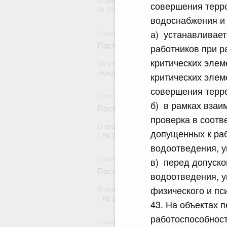
О внесении изменений в постановление П
совершения терро
№ 1045
водоснабжения и
а) устанавливает
13 июля 2026
Постановление Правительства Рос
работников при р
критических элем
Об утверждении Правил проведения Феде
инициирования взаимосогласительной п
критических элем
совершения терро
13 июля 2026
б) в рамках взаи
Постановление Правительства Рос
проверка в соотв
О внесении изменений в постановление П
допущенных к раб
г. № 317
водоотведения, у
в) перед допуско
13 июля 2026
Постановление Правительства Рос
водоотведения, у
физического и пс
О внесении изменений в постановление П
г. № 1454-47
43. На объектах 
работоспособност
13 июля 2026