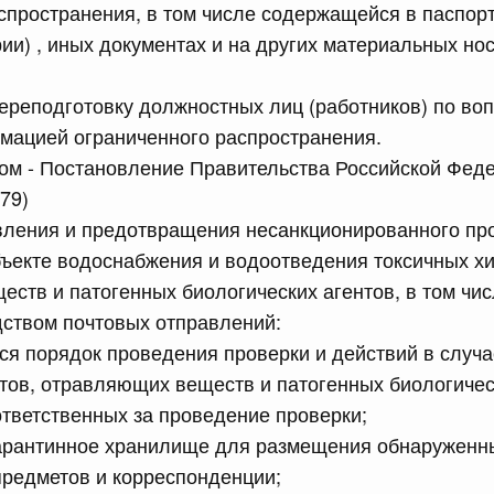
сийской Федерации от 10.07.2026 г. № 867
спространения, в том числе содержащейся в паспор
рии) , иных документах и на других материальных но
равительства Российской Федерации от 12 марта 2022 г.
переподготовку должностных лиц (работников) по во
мацией ограниченного распространения.
сийской Федерации от 10.07.2026 г. № 868
ом - Постановление Правительства Российской Фед
х актов Правительства Российской Федерации
79)
вления и предотвращения несанкционированного про
сийской Федерации от 10.07.2026 г. № 871
ъекте водоснабжения и водоотведения токсичных хи
ств и патогенных биологических агентов, в том чис
ным оперативно-служебным транспортным средствам
ти для перевозки лиц, находящихся под стражей
дством почтовых отправлений:
ся порядок проведения проверки и действий в случ
тов, отравляющих веществ и патогенных биологичес
сийской Федерации от 10.07.2026 г. № 869
ответственных за проведение проверки;
ракта
карантинное хранилище для размещения обнаруженн
предметов и корреспонденции;