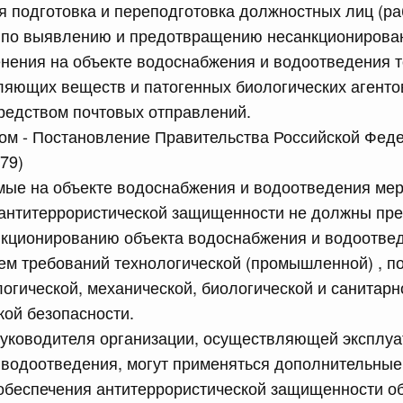
я подготовка и переподготовка должностных лиц (ра
сийской Федерации от 10.07.2026 г. № 873
 по выявлению и предотвращению несанкционирова
между Российской Федерацией и Республикой Абхазия о
енения на объекте водоснабжения и водоотведения 
 программы социально-экономического развития
ляющих веществ и патогенных биологических агентов
редством почтовых отправлений.
ом - Постановление Правительства Российской Фед
сийской Федерации от 10.07.2026 г. № 870
79)
равительства Российской Федерации от 30 апреля 2009
мые на объекте водоснабжения и водоотведения мер
3
 антитеррористической защищенности не должны пре
кционированию объекта водоснабжения и водоотвед
м требований технологической (промышленной) , п
Показать еще
логической, механической, биологической и санитарн
ой безопасности.
руководителя организации, осуществляющей эксплуа
 водоотведения, могут применяться дополнительные
обеспечения антитеррористической защищенности о