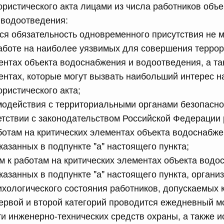
равительства Российской Федерации от 28 июня 2023 г.
ристического акта лицами из числа работников объе
 водоотведения:
ся обязательность одновременного присутствия не 
сийской Федерации от 13.07.2026 г. № 875
аботе на наиболее уязвимых для совершения террор
ентах объекта водоснабжения и водоотведения, а та
ральным казначейством контрольного мониторинга и
роцедуры
ентах, которые могут вызвать наибольший интерес 
ристического акта;
модействия с территориальными органами безопасно
сийской Федерации от 13.07.2026 г. № 876
етствии с законодательством Российской Федерации 
равительства Российской Федерации от 15 апреля 2014
отам на критических элементах объекта водоснабже
казанных в подпункте "а" настоящего пункта;
м к работам на критических элементах объекта водо
сийской Федерации от 13.07.2026 г. № 883
казанных в подпункте "а" настоящего пункта, органи
ихологического состояния работников, допускаемых к
равительства Российской Федерации от 6 сентября 2023
первой и второй категорий проводится ежедневный м
и инженерно-технических средств охраны, а также 