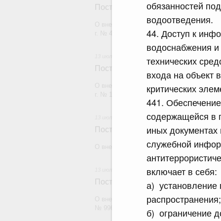
обязанностей под
Постановление Правительства Рос
водоотведения.
О внесении изменений в постановление П
44. Доступ к инф
г. № 47
водоснабжения и
13 июля 2026
технических сред
Постановление Правительства Рос
входа на объект 
О внесении изменений в постановление П
критических элем
г. № 1144
441. Обеспечени
содержащейся в п
13 июля 2026
иных документах 
Постановление Правительства Рос
служебной инфор
О внесении изменений в некоторые акты
антитеррористич
включает в себя:
13 июля 2026
Постановление Правительства Рос
а) установление
распространения;
О внесении изменений в постановление П
№ 996
б) ограничение д