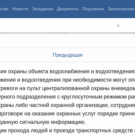
стве
Новости
Заседания
Документы
Поручения
Законопроект
ь Правительства
Министерства и ведомства
Советы и
еры
Министры
По регио
Предыдущая
мография
Занятость и труд
Экология
ия охраны объекта водоснабжения и водоотведения
ровье
Технологическое развитие
Жильё и горо
жения и водоотведения при необходимости могут о
азование
Экономика. Регулирование
Транспорт и с
тревоги на пульт централизованной охраны вневедо
ьтура
Финансы
Энергетика
щество
Социальные услуги
Промышленно
урного подразделения с круглосуточным режимом ра
ударство
Сельское хоз
раны либо частной охранной организации, сотрудник
договоре на оказание охранных услуг порядке прин
 данную сигнальную информацию.
ограммы
Национальные проекты
ции прохода людей и проезда транспортных средств 