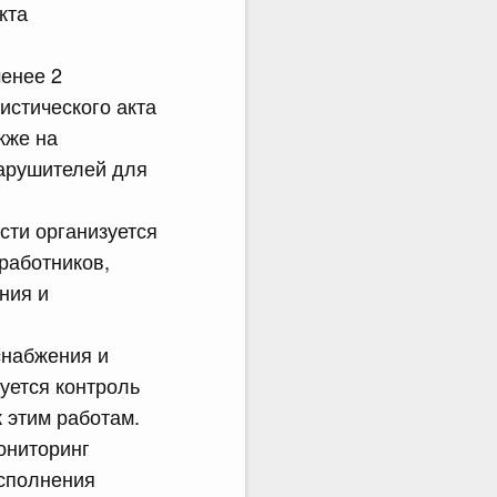
кта
менее 2
истического акта
кже на
нарушителей для
сти организуется
работников,
ния и
снабжения и
зуется контроль
 этим работам.
ониторинг
исполнения