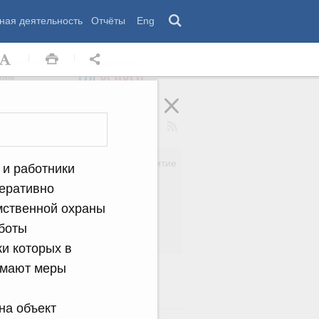
ная деятельность
Отчёты
Eng
 комиссии
Обращения
нам
Региональное развитие
 и работники
да
Дальний Восток
перативно
вязь
Россия и мир
мственной охраны
Безопасность
сть
Право и юстиция
боты
яйство
и которых в
имают меры
на объект