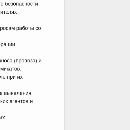
те безопасности
сителях
просам работы со
ерации
носа (провоза) и
микатов,
ле при их
ае выявления
ких агентов и
ых