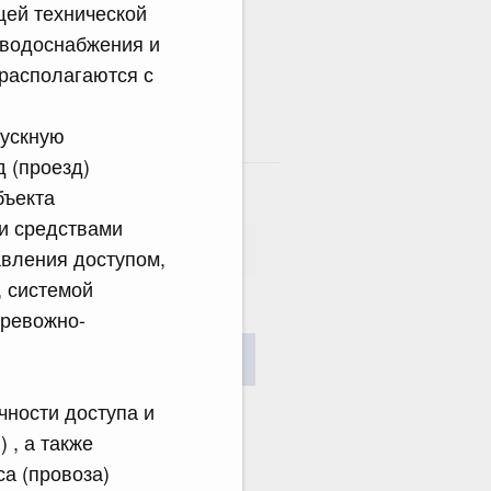
щей технической
 водоснабжения и
располагаются с
пускную
там
 (проезд)
бъекта
и средствами
авления доступом,
, системой
тревожно-
сания
Найти
чности доступа и
 , а также
а (провоза)