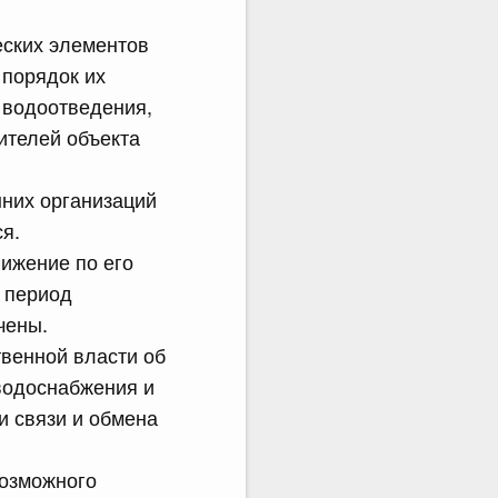
еских элементов
 порядок их
 водоотведения,
ителей объекта
нних организаций
я.
вижение по его
в период
чены.
венной власти об
 водоснабжения и
 связи и обмена
возможного