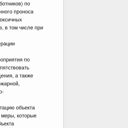
ботников) по
нного проноса
токсичных
, в том числе при
ерации
оприятия по
пятствовать
ения, а также
ожарной,
о-
тацию объекта
 меры, которые
бъекта