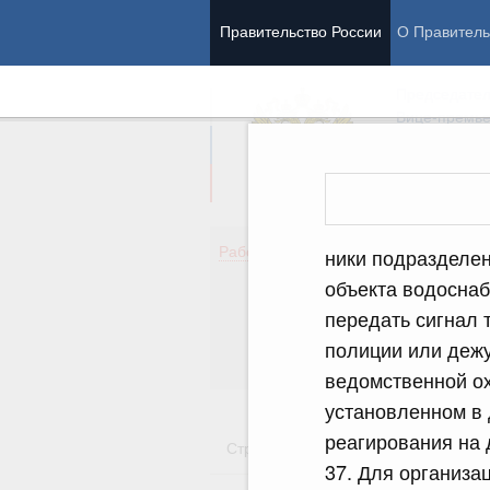
Правительство России
О Правитель
Председател
Вице-премь
Де
Работа Правительства
ники подразделен
Здо
объекта водоснаб
Обр
передать сигнал 
Кул
Об
полиции или деж
Гос
ведомственной ох
установленном в 
реагирования на
Стратегии
Государственные пр
37. Для организа