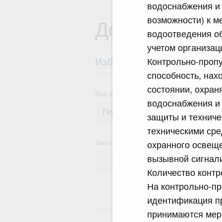
водоснабжения и 
возможности) к м
Документы
водоотведения об
учетом организац
Контрольно-проп
Избранные документы со
способность, нах
состоянии, охран
Вид документа
водоснабжения и
защиты и техниче
техническими сре
Заголовок или текст документа
охранного освеще
вызывной сигнали
Количество контр
На контрольно-пр
идентификация пр
14
принимаются мер