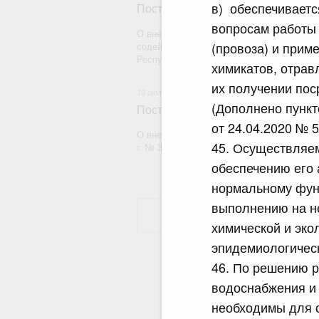
в) обеспечиваетс
Постановление Правительства Рос
вопросам работы
О внесении на ратификацию Соглашения 
(провоза) и прим
содействии реализации Государственной
Республики Абхазия на 2026 - 2030 годы
химикатов, отрав
их получении пос
10 июля 2026
(Дополнено пункт
Постановление Правительства Рос
от 24.04.2020 № 5
О внесении изменений в постановление П
45. Осуществляе
г. № 372
обеспечению его
нормальному фун
выполнению на не
химической и эко
эпидемиологическ
46. По решению 
водоснабжения и
необходимы для 