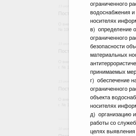
ограниченного ра
13 июля 2026
водоснабжения и 
Постановление Правительства Рос
носителях инфор
О внесении изменений в постановление П
в) определение 
№ 1065
ограниченного ра
13 июля 2026
безопасности объ
Постановление Правительства Рос
материальных но
антитеррористич
О внесении изменений в постановление П
г. № 1653
принимаемых мер
г) обеспечение 
13 июля 2026
ограниченного ра
Постановление Правительства Рос
объекта водоснаб
О внесении изменений в постановление П
носителях инфор
г. № 1910
д) организацию и
10
работы со служеб
10 июля 2026
целях выявления