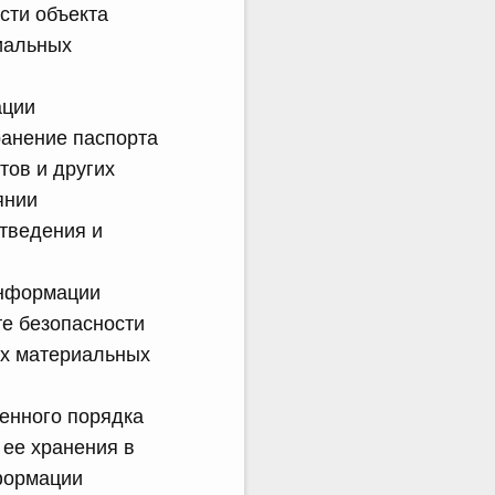
сти объекта
иальных
ации
ранение паспорта
тов и других
янии
тведения и
информации
те безопасности
их материальных
енного порядка
 ее хранения в
формации