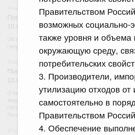
Правительством Россий
10 июля 2026
Постановление Правительства Российск
возможных социально-э
10.07.2026 г. № 869
также уровня и объема 
Об авансировании
государственного контракта
окружающую среду, связ
потребительских свойст
10 июля 2026
Постановление Правительства Российск
3. Производители, имп
10.07.2026 г. № 873
утилизацию отходов от 
О внесении на ратификацию Соглашения между 
самостоятельно в поряд
Федерацией и Республикой Абхазия о содействии
Государственной программы социально-экономич
Правительством Россий
Республики Абхазия на 2026 - 2030 годы
4. Обеспечение выполн
10 июля 2026