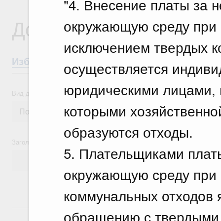
"4. Внесение платы за 
Документы
окружающую среду при 
исключением твердых к
Избранные документы со справками к ни
осуществляется индив
юридическими лицами, 
Вид документа
которыми хозяйственной
образуются отходы.
Заголовок или текст документа
5. Плательщиками платы
окружающую среду при
коммунальных отходов 
14 июля, вторник
обращению с твердыми