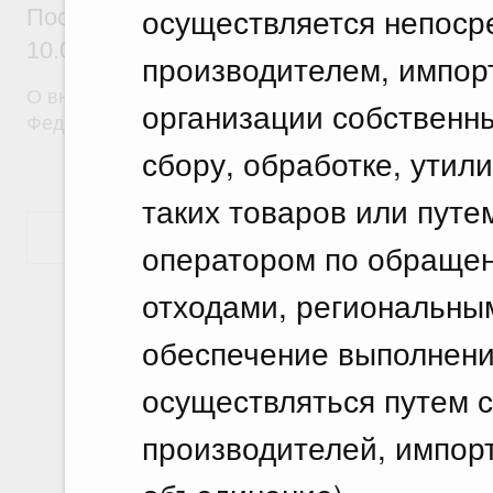
осуществляется непоср
Постановление Правительства Российск
10.07.2026 г. № 870
производителем, импор
О внесении изменений в постановление Правител
организации собственн
Федерации от 30 апреля 2009 г. № 372
сбору, обработке, утил
таких товаров или путе
Показать еще
оператором по обраще
отходами, региональны
обеспечение выполнени
осуществляться путем 
производителей, импорт