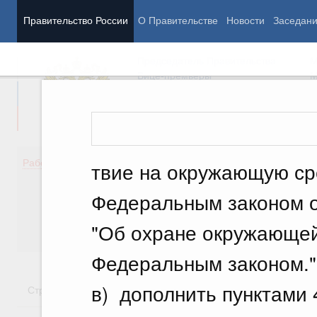
Правительство России
О Правительстве
Новости
Заседан
Председатель Правительства
М
Вице-премьеры
М
Демография
Занято
Работа Правительства
твие на окружающую сре
Здоровье
Технол
Образование
Эконом
Федеральным законом о
Культура
Финан
Общество
Социал
"Об охране окружающей
Государство
Федеральным законом."
в) дополнить пунктами 
Стратегии
Государственные программы
Национальн