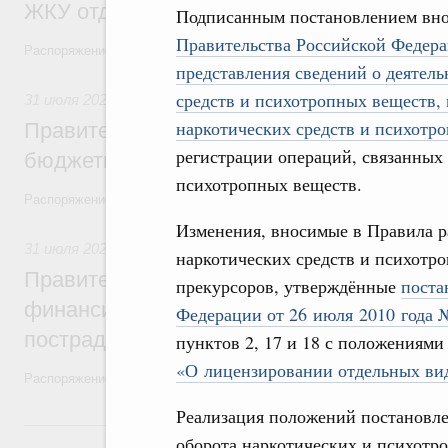
ЖКУ отдельным категориям граждан
Подписанным постановлением вно
Правительства Российской Федера
Распоряжение от 30 июля 2026 года №2032-р
представления сведений о деятель
средств и психотропных веществ, 
31 июля 2026
,
Бюджеты субъектов Федерации. Межбюдже
наркотических средств и психотр
Правительство спишет часть задолженно
регистрации операций, связанных 
бюджетным кредитам ещё двум региона
психотропных веществ.
Распоряжение от 29 июля 2026 года №2016-р
Изменения, вносимые в Правила р
31 июля 2026
,
Чрезвычайные ситуации и ликвидация их по
наркотических средств и психотро
Правительство выделило дополнительно
прекурсоров, утверждённые
поста
финансирование Дагестану и Чечне на 
Федерации от 26 июля 2010 года 
пострадавшим от наводнения
пунктов 2, 17 и 18 с положениям
«О лицензировании отдельных видо
Распоряжение от 28 июля 2026 года №1999-р и распоряжение от 30 
Реализация положений постановле
30 июля, четверг
оборота наркотических и психотр