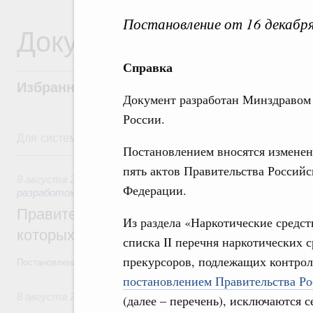
Постановление от 16 декабр
Документы
Справка
Избранные документы со справками к ни
Документ разработан Минздравом
России.
Для системного поиска перейдите в раздел "Поиск по 
Постановлением вносятся изменен
8 августа, суббота
пять актов Правительства Российс
8 августа 2026
,
Государственная политика в сфере научны
Федерации.
разработок
Правительство расширило перечень пре
Из раздела «Наркотические средст
которых освобождаются от НДФЛ
списка II перечня наркотических 
прекурсоров, подлежащих контрол
Постановление от 5 августа 2026 года №978
постановлением Правительства Ро
8 августа 2026
,
Отрасль информационных технологий
(далее – перечень), исключаются 