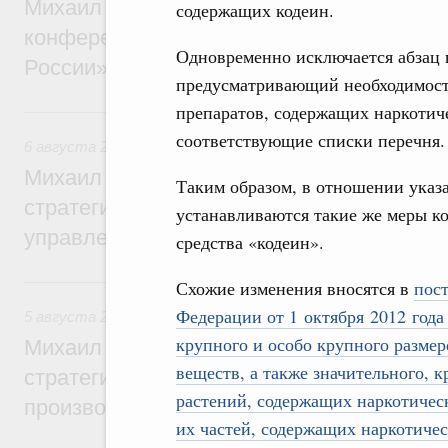
Михаил Мишустин дал поручения по итог
содержащих кодеин.
конференции «Цифровая индустрия пр
Одновременно исключается абзац 
России»
предусматривающий необходимост
препаратов, содержащих наркотиче
6 августа, четверг
соответствующие списки перечня.
6 августа 2026
,
Технологическое развитие. Инновации
Михаил Мишустин дал поручения по ито
Таким образом, в отношении указ
стратегической сессии о совершенствов
устанавливаются такие же меры ко
управления научно-технологическим раз
средства «кодеин».
5 августа, среда
Схожие изменения вносятся в
пос
Федерации от 1 октября 2012 год
5 августа 2026
,
Вопросы производительности труда и по
крупного и особо крупного разме
Михаил Мишустин дал поручения по ито
веществ, а также значительного, 
стратегической сессии, посвящённой п
растений, содержащих наркотичес
производительности труда
их частей, содержащих наркотичес