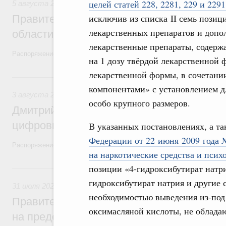
целей статей 228, 2281, 229 и 22
5 августа 2026
,
Национальный проект «Экологическое бла
исключив из списка II семь пози
Правительство увеличило объём финанс
лекарственных препаратов и доп
области в рамках федерального проекта
лекарственные препараты, содержа
Распоряжение от 3 августа 2026 года №2067-р
на 1 дозу твёрдой лекарственной 
лекарственной формы, в сочетан
3 августа, понедельник
компонентами» с установлением д
3 августа 2026
,
Регулирование в сфере торговли. Защита
особо крупного размеров.
Дмитрий Григоренко возглавил штаб по 
цифровых платформ
В указанных постановлениях, а т
Федерации от 22 июня 2009 года 
Распоряжение от 25 июля 2026 года №1966-р
на наркотические средства и пси
позиции «4-гидроксибутират натри
31 июля, пятница
гидроксибутират натрия и другие 
31 июля 2026
,
Социальная поддержка отдельных категорий
необходимостью выведения из-под
Правительство направит регионам более
оксимасляной кислоты, не облад
на предоставление мер социальной подд