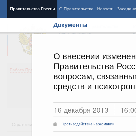
Правительство России
О Правительстве
Новости
Заседан
Документы
Председатель Правительства
М
Вице-премьеры
М
О внесении изменен
Правительства Росс
Демография
Занято
Работа Правительства
вопросам, связанны
Здоровье
Технол
Образование
Эконом
средств и психотро
Культура
Финан
Общество
Социал
Государство
16 декабря 2013
16:0
Стратегии
Государственные программы
Национальн
Противодействие наркомании