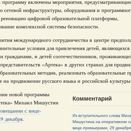
 в программу включены мероприятия, предусматривающи
олженности по бюджетным кредитам ещё двум
Подпи
ю сетевой инфраструктуры, оборудования и программног
, реновацию цифровой образовательной платформы,
16-р
Ежеднев
ование комплексной системы безопасности.
Email
ация их последствий
вития международного сотрудничества в центре предпола
тельное финансирование Дагестану и Чечне
однения
лнительные условия для привлечения детей, являющихся
и гражданами, и детей соотечественников, проживающих
9-р и распоряжение от 30 июля 2026 года №2033-р
 представительств «Артека» в других странах для продв
0 июля, четверг
бразовательных методик, реализовать образовательные 
Email
 на продвижение русского языка и российской культуры
лива
енный запрет на вывоз отдельных видов
мер для повышения доступности
нии новой программы
Комментарий
ртека» Михаил Мишустин
совещании с вице-
52, №953, №954
Из вступительного слова Мих
9 декабря
.
Мишустина на оперативном с
ьство
вице-премьерами, 29 декабря
ительное финансирование на поддержку