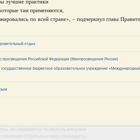
бы лучшие практики
которые там применяются,
31-р
жировались по всей стране», – подчеркнул глава Правите
риоритетные проекты в сфере гражданской
оровительный отдых
9-р, распоряжение от 30 июля 2026 года №2027-р
о просвещения Российской Федерации (Минпросвещения России)
 государственное бюджетное образовательное учреждение «Международный
о
рование Курской области на поддержку
ного хозяйства
Крым
21-р
юля, понедельник
е услуги
тры эксперимента по использованию
ставления отдельных мер соцзащиты