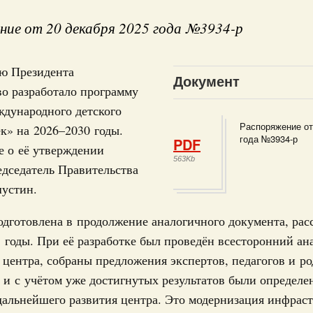
ие от 20 декабря 2025 года №3934-р
ю Президента
Документ
 справками к ним
Поиск по всем докумен
о разработало программу
ждународного детского
Распоряжение от
к» на 2026–2030 годы.
"Поиск по всем документам"
Кален
года №3934-р
PDF
е о её утверждении
августа, четверг
563Kb
дседатель Правительства
овации
устин.
ПН
о итогам стратегической сессии о
вления научно-технологическим развитием
дготовлена в продолжение аналогичного документа, рас
 августа, среда
 годы. При её разработке был проведён всесторонний ан
3
руда и поддержки занятости
 центра, собраны предложения экспертов, педагогов и ро
о итогам стратегической сессии,
 и с учётом уже достигнутых результатов были определе
10
дительности труда
дальнейшего развития центра. Это модернизация инфрас