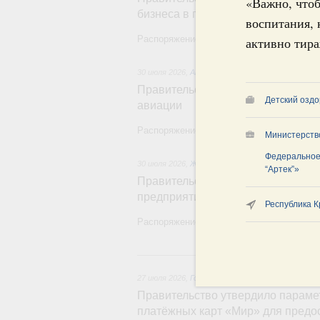
«Важно, что
бизнеса в приграничных регионах
воспитания, 
Распоряжение от 30 июля 2026 года №20
активно тира
30 июля 2026
,
Авиастроение
Правительство профинансирует п
Детский озд
авиации
Распоряжение от 27 июля 2026 года №197
Министерств
Федеральное
30 июля 2026
,
Жилищно-коммунальное хозяйств
“Артек”»
Правительство выделило финанси
предприятий жилищно-коммуналь
Республика 
Распоряжение от 29 июля 2026 года №20
27 и
27 июля 2026
,
Государственные и муниципальны
Правительство утвердило параме
платёжных карт «Мир» для предо