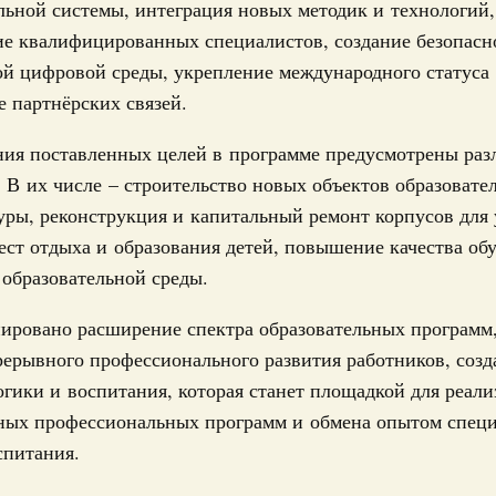
17
льной системы, интеграция новых методик и технологий,
ческое благополучие»
финансирования Омской области в рамках
ие квалифицированных специалистов, создание безопасн
24
оздух»
й цифровой среды, укрепление международного статуса
067-р
 партнёрских связей.
31
густа, понедельник
ния поставленных целей в программе предусмотрены ра
Календарь 
 В их числе – строительство новых объектов образовате
ли. Защита прав потребителей
об избранн
перейдите в
таб по развитию цифровых платформ
ры, реконструкция и капитальный ремонт корпусов для
ест отдыха и образования детей, повышение качества об
С помощь
66-р
осуществ
образовательной среды.
Для поиск
 июля, пятница
сервисо
ировано расширение спектра образовательных программ
 категорий граждан
рерывного профессионального развития работников, соз
 более 7,4 млрд рублей на предоставление
Выбра
гики и воспитания, которая станет площадкой для реал
лате ЖКУ отдельным категориям граждан
пери
ных профессиональных программ и обмена опытом спец
32-р
Архи
спитания.
 Межбюджетные отношения