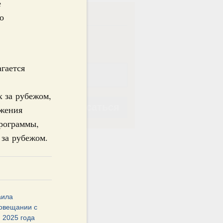
е
ска
о
ная
Еженедельная
гается
 за рубежом,
Подписаться
ижения
программы,
 за рубежом.
Подписаться
аила
овещании с
 2025 года