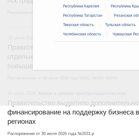
пострадавшим от наводнения
Республика Карелия
Республика Кр
Распоряжение от 28 июля 2026 года №1999-р и распоряжение от 30 
Республика Татарстан
Рязанская об
Тверская область
Тульская область
30 июля, четверг
Челябинская область
Чувашская Рес
30 июля 2026
,
Оборот бензина и дизельного топлива
Правительство ввело новый временный з
отдельных видов топлива и утвердило ря
повышения доступности нефтепродуктов
Постановления от 30 июля 2026 года №952, №953, №954
30 июля 2026
,
Малое и среднее предпринимательство
Правительство выделило дополнительно
финансирование на поддержку бизнеса 
регионах
Распоряжение от 30 июля 2026 года №2031-р