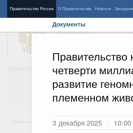
Правительство России
О Правительстве
Новости
Заседан
Документы
Председатель Правительства
М
Вице-премьеры
М
Правительство 
четверти милли
Демография
Занято
Работа Правительства
Здоровье
Технол
Образование
Эконом
развитие геном
Культура
Финан
Общество
Социал
племенном жив
Государство
3 декабря 2025
10:00
Стратегии
Государственные программы
Национальн