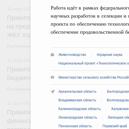
Работа идёт в рамках федеральног
31 июля 2026
,
Социальная поддержка отдельных категорий
научных разработок в селекции и 
Правительство направит регионам более
проекта по обеспечению технолог
на предоставление мер социальной подд
обеспечение продовольственной б
ЖКУ отдельным категориям граждан
Распоряжение от 30 июля 2026 года №2032-р
Животноводство
Аграрная наука
31 июля 2026
,
Бюджеты субъектов Федерации. Межбюдже
Национальный проект «Технологическое 
Правительство спишет часть задолженно
бюджетным кредитам ещё двум региона
Министерство сельского хозяйства Росси
Распоряжение от 29 июля 2026 года №2016-р
Архангельская область
Белгородска
Владимирская область
Волгоградска
31 июля 2026
,
Чрезвычайные ситуации и ликвидация их по
Калининградская область
Калужская
Правительство выделило дополнительно
Ленинградская область
Липецкая об
финансирование Дагестану и Чечне на 
Пензенская область
Пермский край