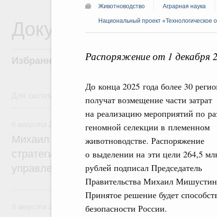
Животноводство
Аграрная наука
Документы
Национальный проект «Технологическое 
Распоряжение от 1 декабря 
Избранные документы со справками к ни
До конца 2025 года более 30 реги
Для системного поиска перейдите в раздел "Поиск по 
получат возмещение части затрат
6 августа, четверг
на реализацию мероприятий по р
6 августа 2026
,
Технологическое развитие. Инновации
геномной селекции в племенном
Михаил Мишустин дал поручения по ито
животноводстве. Распоряжение
стратегической сессии о совершенствов
о выделении на эти цели 264,5 мл
рублей подписал Председатель
управления научно-технологическим раз
Правительства Михаил Мишустин
5 августа, среда
Принятое решение будет способст
5 августа 2026
,
Вопросы производительности труда и по
безопасности России.