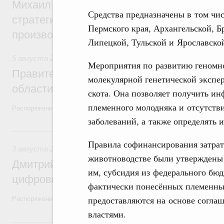
Михаил Мишустин дал поручения по ито
Средства предназначены в том чи
стратегической сессии, посвящённой п
Пермского края, Архангельской, Б
производительности труда
Липецкой, Тульской и Ярославской
5 августа 2026
,
Национальный проект «Экологическое бла
Мероприятия по развитию геномн
Правительство увеличило объём финанс
молекулярной генетической экспе
области в рамках федерального проекта
скота. Она позволяет получить и
племенного молодняка и отсутств
Распоряжение от 3 августа 2026 года №2067-р
заболеваний, а также определять 
3 августа, понедельник
Правила софинансирования затрат
3 августа 2026
,
Регулирование в сфере торговли. Защита
животноводстве были утверждены 
Дмитрий Григоренко возглавил штаб по 
им, субсидия из федерального бю
цифровых платформ
фактически понесённых племенным
предоставляются на основе согл
Распоряжение от 25 июля 2026 года №1966-р
властями.
31 июля, пятница