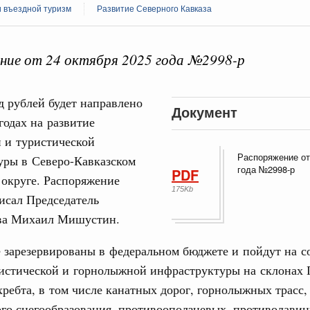
и въездной туризм
Развитие Северного Кавказа
ние от 24 октября 2025 года №2998-р
 справками к ним
Поиск по всем докумен
д рублей будет направлено
Документ
годах на развитие
"Поиск по всем документам"
Кален
 и туристической
августа, четверг
Распоряжение от
уры в Северо-Кавказском
года №2998-р
PDF
овации
округе. Распоряжение
ПН
о итогам стратегической сессии о
175Kb
исал Председатель
вления научно-технологическим развитием
ва Михаил Мишустин.
 августа, среда
3
 зарезервированы в федеральном бюджете и пойдут на с
руда и поддержки занятости
ристической и горнолыжной инфраструктуры на склонах 
о итогам стратегической сессии,
10
дительности труда
хребта, в том числе канатных дорог, горнолыжных трасс,
го снегообразования, противооползневых, противолави