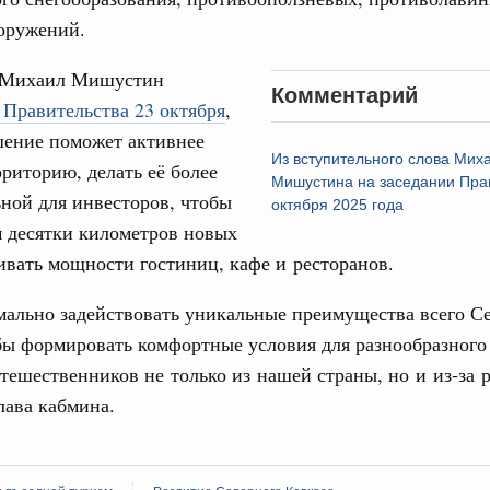
17
ческое благополучие»
оружений.
финансирования Омской области в рамках
24
оздух»
 Михаил Мишустин
Комментарий
067-р
31
 Правительства 23 октября
,
шение поможет активнее
густа, понедельник
Из вступительного слова Мих
рриторию, делать её более
Календарь 
Мишустина на заседании Прав
ли. Защита прав потребителей
об избранн
ной для инвесторов, чтобы
перейдите в
октября 2025 года
таб по развитию цифровых платформ
м десятки километров новых
С помощь
66-р
ивать мощности гостиниц, кафе и ресторанов.
осуществ
Для поиск
 июля, пятница
ально задействовать уникальные преимущества всего С
сервисо
 категорий граждан
бы формировать комфортные условия для разнообразного
 более 7,4 млрд рублей на предоставление
Выбра
тешественников не только из нашей страны, но и из‑за 
лате ЖКУ отдельным категориям граждан
пери
лава кабмина.
32-р
Архи
 Межбюджетные отношения